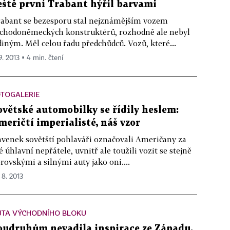
eště první Trabant hýřil barvami
abant se bezesporu stal nejznámějším vozem
chodoněmeckých konstruktérů, rozhodně ale nebyl
diným. Měl celou řadu předchůdců. Vozů, které...
9. 2013 ▪ 4 min. čtení
OTOGALERIE
ovětské automobilky se řídily heslem:
meričtí imperialisté, náš vzor
venek sovětští pohlaváři označovali Američany za
é úhlavní nepřátele, uvnitř ale toužili vozit se stejně
rovskými a silnými auty jako oni....
 8. 2013
UTA VÝCHODNÍHO BLOKU
oudruhům nevadila inspirace ze Západu.