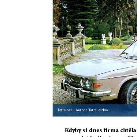
Tatra 613
Autor ▪
Tatra, archiv
Kdyby si dnes firma chtěla 