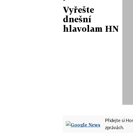
Vyřešte
dnešní
hlavolam HN
Přidejte si H
zprávách.