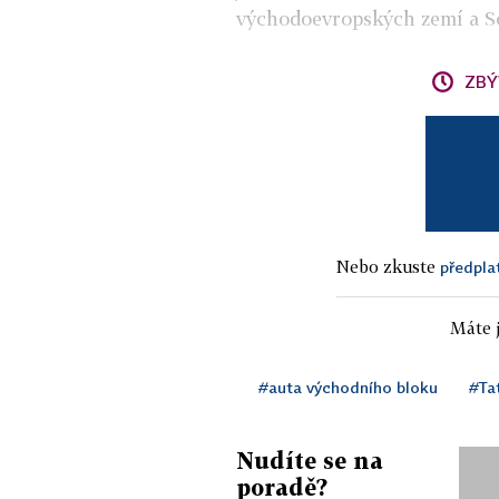
východoevropských zemí a S
ZBÝ
Nebo zkuste
předpla
Máte j
#auta východního bloku
#Ta
Nudíte se na
poradě?