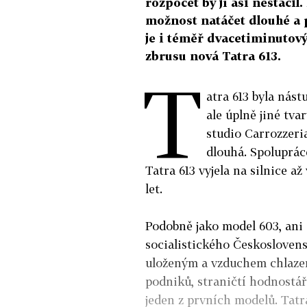
rozpočet by jí asi nestačil
možnost natáčet dlouhé a 
je i téměř dvacetiminutový
zbrusu nová Tatra 613.
T
atra 613 byla nás
ale úplně jiné tva
studio Carrozzeri
dlouhá. Spolupráce
Tatra 613 vyjela na silnice až
let.
Podobně jako model 603, ani
socialistického Českosloven
uloženým a vzduchem chlaze
podniků, straničtí hodnostář
jeden z prvních modelů. Tatra