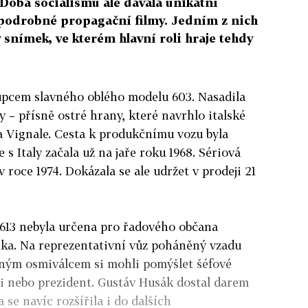
. Doba socialismu ale dávala unikátní
podrobné propagační filmy. Jedním z nich
 snímek, ve kterém hlavní roli hraje tehdy
tupcem slavného oblého modelu 603. Nasadila
ry – přísně ostré hrany, které navrhlo italské
a Vignale. Cesta k produkčnímu vozu byla
 s Italy začala už na jaře roku 1968. Sériová
 v roce 1974. Dokázala se ale udržet v prodeji 21
 613 nebyla určena pro řadového občana
ska. Na reprezentativní vůz poháněný vzadu
ným osmiválcem si mohli pomýšlet šéfové
i nebo prezident. Gustáv Husák dostal darem
 se navíc rozšířila i do dalších