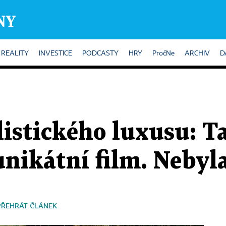
REALITY
INVESTICE
PODCASTY
HRY
PročNe
ARCHIV
D
listického luxusu: T
nikátní film. Nebyla
PŘEHRÁT ČLÁNEK