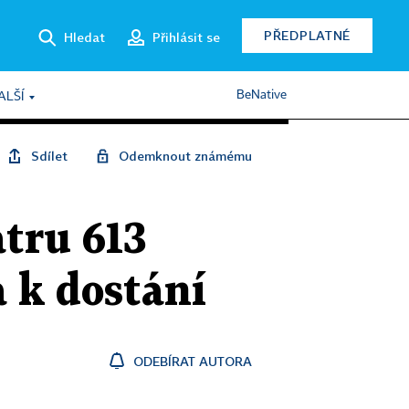
PŘEDPLATNÉ
Hledat
Přihlásit se
BeNative
ALŠÍ
Sdílet
Odemknout známému
atru 613
 k dostání
ODEBÍRAT AUTORA