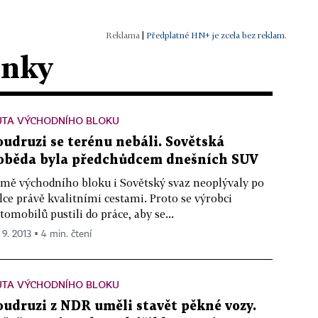
|
Předplatné HN+ je zcela bez reklam.
ánky
UTA VÝCHODNÍHO BLOKU
oudruzi se terénu nebáli. Sovětská
oběda byla předchůdcem dnešních SUV
mě východního bloku i Sovětský svaz neoplývaly po
lce právě kvalitními cestami. Proto se výrobci
tomobilů pustili do práce, aby se...
 9. 2013 ▪ 4 min. čtení
UTA VÝCHODNÍHO BLOKU
oudruzi z NDR uměli stavět pěkné vozy.