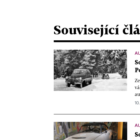
Související čl
A
S
P
Ze
vá
au
10.
A
S