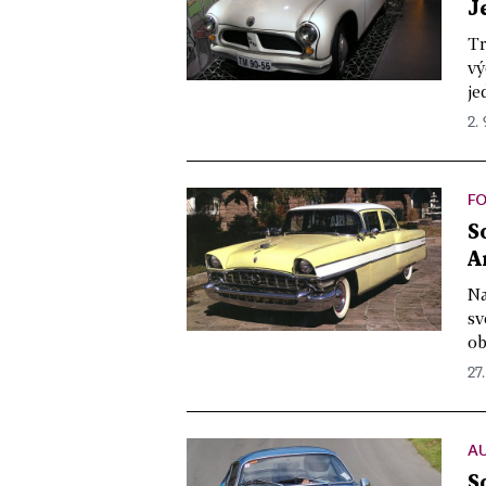
J
Tr
vý
je
2. 
F
S
A
Na
sv
ob
27.
A
S