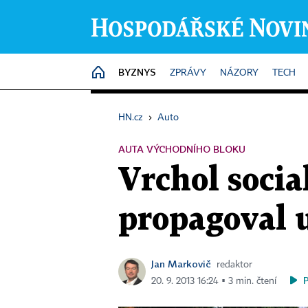
BYZNYS
HOME
ZPRÁVY
NÁZORY
TECH
HN.cz
›
Auto
AUTA VÝCHODNÍHO BLOKU
Vrchol socia
propagoval u
Jan Markovič
redaktor
20. 9. 2013 16:24 ▪ 3 min. čtení