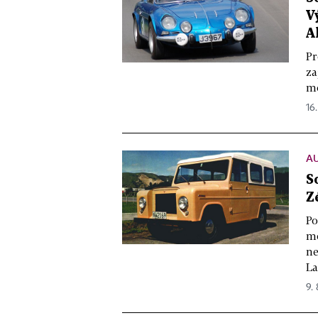
V
A
Pr
za
mo
16.
A
S
Z
Po
mo
ne
La
9. 