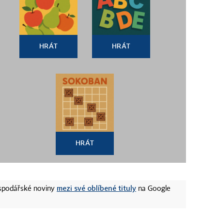
HRÁT
HRÁT
HRÁT
mezi své oblíbené tituly
ospodářské noviny
na Google