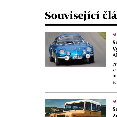
Související čl
A
S
V
A
Pr
za
mo
16.
A
S
Z