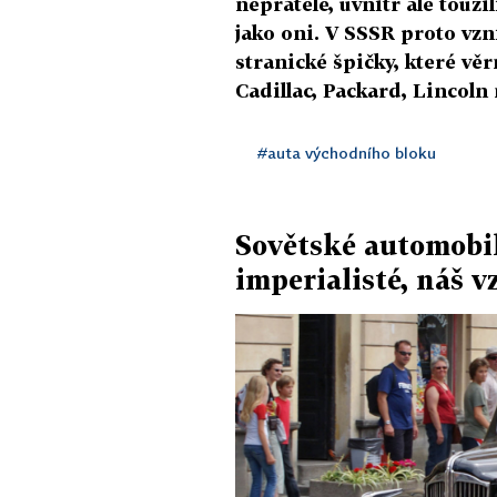
nepřátele, uvnitř ale touži
jako oni. V SSSR proto vzn
stranické špičky, které vě
Cadillac, Packard, Lincoln
#auta východního bloku
Sovětské automobil
imperialisté, náš v