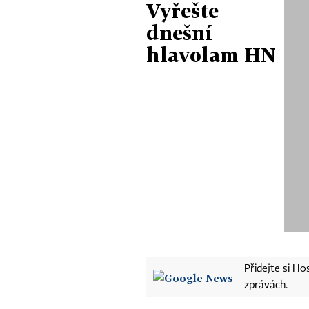
Vyřešte
dnešní
hlavolam HN
Přidejte si H
zprávách.