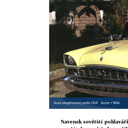
Auta okopírovaná podle USA
Autor ▪
Wiki
Navenek sovětští pohlaváři