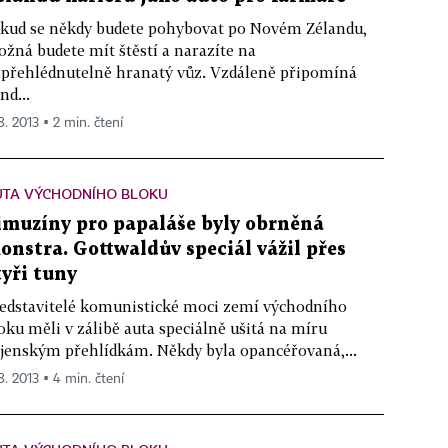
kud se někdy budete pohybovat po Novém Zélandu,
žná budete mít štěstí a narazíte na
přehlédnutelně hranatý vůz. Vzdáleně připomíná
nd...
8. 2013 ▪ 2 min. čtení
UTA VÝCHODNÍHO BLOKU
imuzíny pro papaláše byly obrněná
onstra. Gottwaldův speciál vážil přes
tyři tuny
edstavitelé komunistické moci zemí východního
oku měli v zálibě auta speciálně ušitá na míru
jenským přehlídkám. Někdy byla opancéřovaná,...
8. 2013 ▪ 4 min. čtení