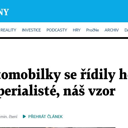
REALITY
INVESTICE
PODCASTY
HRY
PročNe
ARCHIV
D
omobilky se řídily 
erialisté, náš vzor
PŘEHRÁT ČLÁNEK
min. čtení