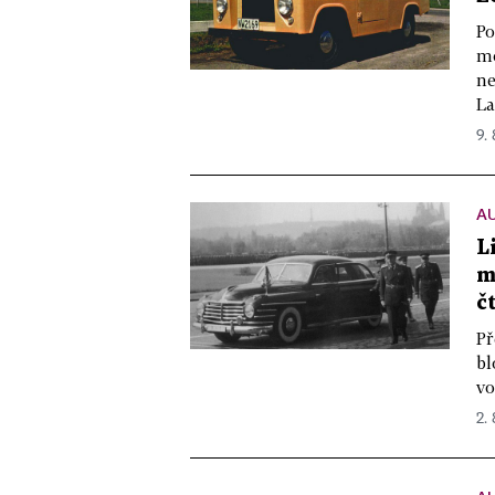
Po
mo
ne
La
9. 
A
L
m
č
Př
bl
vo
2. 