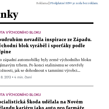
|
Předplatné HN+ je zcela bez reklam.
ánky
UTA VÝCHODNÍHO BLOKU
oudruhům nevadila inspirace ze Západu.
ýchodní blok vyráběl i sporťáky podle
lpine
o západní automobilky byly země východního bloku
jímavým trhem. Po konci stalinismu se otevřely
žnosti, jak se dohodnout s tamními výrobci...
 8. 2013 ▪ 4 min. čtení
UTA VÝCHODNÍHO BLOKU
ocialistická Škoda udělala na Novém
élandu kariéru jako auto pro farmáře