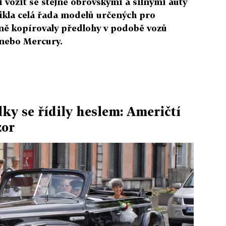
li vozit se stejně obrovskými a silnými auty
ikla celá řada modelů určených pro
rně kopírovaly předlohy v podobě vozů
 nebo Mercury.
ky se řídily heslem: Američtí
zor