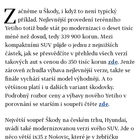
Z
ačněme u Škody, i když to není typický
příklad. Nejlevnější provedení terénního
Yetiho totiž bude stát po modernizaci o deset tisíc
méně než dosud, tedy 339 900 korun. Mezi
kompaktními SUV půjde o jednu z nejnižších
částek, jak se přesvědčíte v přehledu všech verzí
takových aut s cenou do 350 tisíc korun
zde
. Jenže
zároveň zchudla výbava nejlevnější verze, takže se
finále vychází starší model výhodněji. A to
většinou platí i u dalších variant škodovky.
Podrobný rozbor ceny a výbavy nového Yetiho v
porovnání se starším i soupeři čtěte
zde
.
Největší soupeř Škody na českém trhu, Hyundai,
uvádí také modernizovanou verzi svého SUV. Jde o
něco větší ix35 z Nošovic, které je v žebříčku