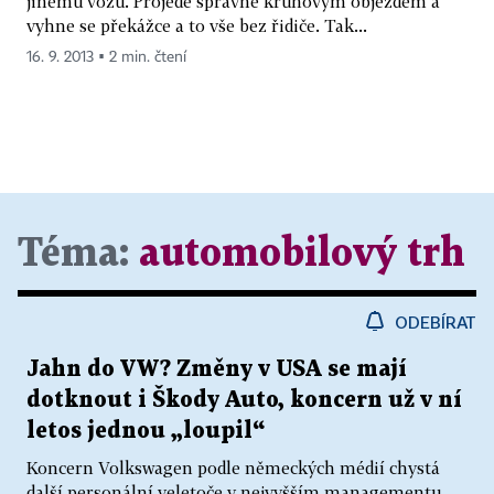
jinému vozu. Projede správně kruhovým objezdem a
vyhne se překážce a to vše bez řidiče. Tak...
16. 9. 2013 ▪ 2 min. čtení
Téma:
automobilový trh
ODEBÍRAT
Jahn do VW? Změny v USA se mají
dotknout i Škody Auto, koncern už v ní
letos jednou „loupil“
Koncern Volkswagen podle německých médií chystá
další personální veletoče v nejvyšším managementu.