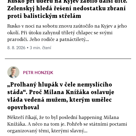
Rusko při úderu na Kyjev zabilo další dítě.
Zelenskyj hledá řešení nedostatku zbraní
proti balistickým střelám
Rusko v noci na sobotu znovu zaútočilo na Kyjev a jeho
okolí. Při útoku zahynul tříletý chlapec se svými
prarodiči. Jeho rodiče a patnáctiletý...
8. 8. 2026 ▪ 3 min. čtení
PETR HONZEJK
„Prolhaný hlupák v čele nemyslícího
stáda“. Proč Milana Knížáka oslavuje
vláda vedená mužem, kterým umělec
opovrhoval
Někteří říkají, že to byl poslední happening Milana
Knížáka. A něco na tom je. Pohřeb se státními poctami
organizovaný těmi, kterými slavný...