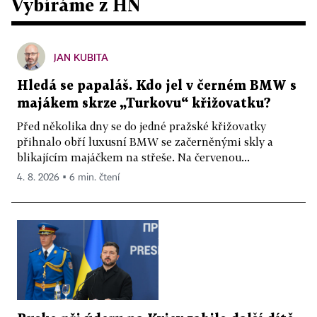
Vybíráme z HN
JAN KUBITA
Hledá se papaláš. Kdo jel v černém BMW s
majákem skrze „Turkovu“ křižovatku?
Před několika dny se do jedné pražské křižovatky
přihnalo obří luxusní BMW se začerněnými skly a
blikajícím majáčkem na střeše. Na červenou...
4. 8. 2026 ▪ 6 min. čtení