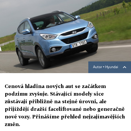
Autor ▪
Hyundai
Cenová hladina nových aut se začátkem
podzimu zvyšuje. Stávající modely sice
zůstávají přibližně na stejné úrovni, ale
přijíždějí dražší faceliftované nebo generačně
nové vozy. Přinášíme přehled nejzajímavějších
změn.