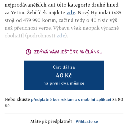
nejprodávanějších aut této kategorie druhé hned
za Yetim. Žebříček najdete
zde
. Nový Hyundai ix35
stojí od 479 990 korun, začíná tedy o 40 tisíc výš
než předchozí verze. Výbavu však naopak výrazně
obohatil (podrobnosti
zde
).
ZBÝVÁ VÁM JEŠTĚ 70 % ČLÁNKU
Číst dál za
40 Kč
na první dva měsíce
Nebo zkuste
za 80
předplatné bez reklam a s mobilní aplikací
Kč.
Máte již předplatné?
Přihlaste se