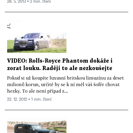
28. 5. 2013 ▪ 2 min. čtení
VIDEO: Rolls-Royce Phantom dokáže i
zorat louku. Raději to ale nezkoušejte
Pokud si už koupíte luxusní britskou limuzínu za deset
milionů korun, určitě by se k ní měl váš šofér chovat
hezky. To ale není případ z...
22. 12. 2012 ▪ 1 min. čtení