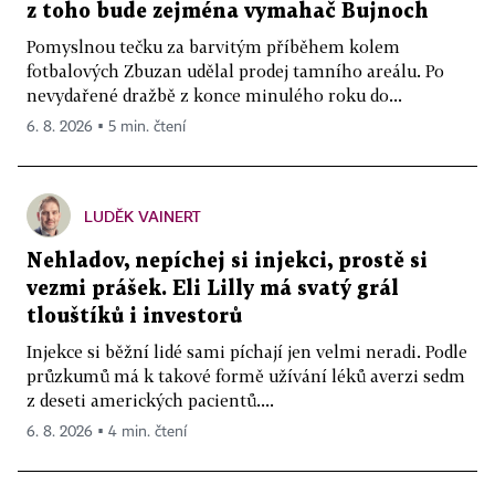
z toho bude zejména vymahač Bujnoch
Pomyslnou tečku za barvitým příběhem kolem
fotbalových Zbuzan udělal prodej tamního areálu. Po
nevydařené dražbě z konce minulého roku do...
6. 8. 2026 ▪ 5 min. čtení
LUDĚK VAINERT
Nehladov, nepíchej si injekci, prostě si
vezmi prášek. Eli Lilly má svatý grál
tlouštíků i investorů
Injekce si běžní lidé sami píchají jen velmi neradi. Podle
průzkumů má k takové formě užívání léků averzi sedm
z deseti amerických pacientů....
6. 8. 2026 ▪ 4 min. čtení