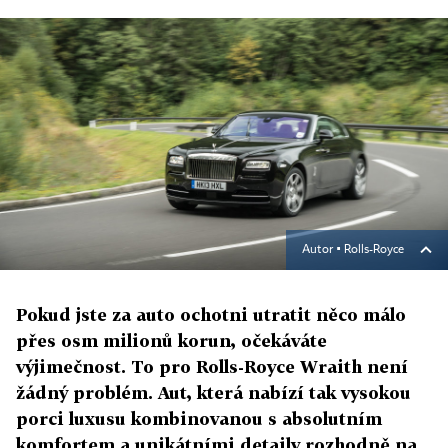
Autor ▪
Rolls-Royce
Pokud jste za auto ochotni utratit něco málo
přes osm milionů korun, očekáváte
výjimečnost. To pro Rolls-Royce Wraith není
žádný problém. Aut, která nabízí tak vysokou
porci luxusu kombinovanou s absolutním
komfortem a unikátními detaily rozhodně na