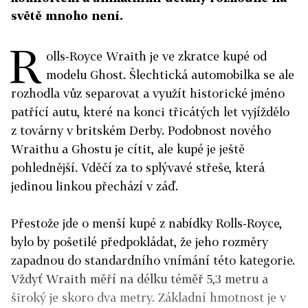
světě mnoho není.
R
olls-Royce Wraith je ve zkratce kupé od
modelu Ghost. Šlechtická automobilka se ale
rozhodla vůz separovat a využít historické jméno
patřící autu, které na konci třicátých let vyjíždělo
z továrny v britském Derby. Podobnost nového
Wraithu a Ghostu je cítit, ale kupé je ještě
pohlednější. Vděčí za to splývavé střeše, která
jedinou linkou přechází v záď.
Přestože jde o menší kupé z nabídky Rolls-Royce,
bylo by pošetilé předpokládat, že jeho rozměry
zapadnou do standardního vnímání této kategorie.
Vždyť Wraith měří na délku téměř 5,3 metru a
široký je skoro dva metry. Základní hmotnost je v