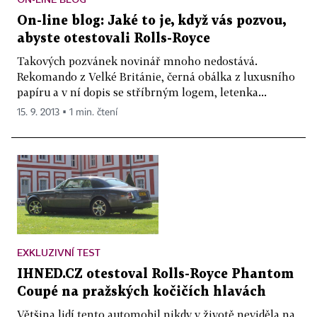
On-line blog: Jaké to je, když vás pozvou,
abyste otestovali Rolls-Royce
Takových pozvánek novinář mnoho nedostává.
Rekomando z Velké Británie, černá obálka z luxusního
papíru a v ní dopis se stříbrným logem, letenka...
15. 9. 2013 ▪ 1 min. čtení
EXKLUZIVNÍ TEST
IHNED.CZ otestoval Rolls-Royce Phantom
Coupé na pražských kočičích hlavách
Většina lidí tento automobil nikdy v životě neviděla na