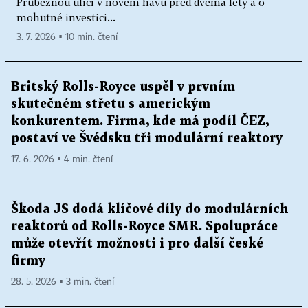
Průběžnou ulici v novém hávu před dvěma lety a o
mohutné investici...
3. 7. 2026 ▪ 10 min. čtení
Britský Rolls-Royce uspěl v prvním
skutečném střetu s americkým
konkurentem. Firma, kde má podíl ČEZ,
postaví ve Švédsku tři modulární reaktory
17. 6. 2026 ▪ 4 min. čtení
Škoda JS dodá klíčové díly do modulárních
reaktorů od Rolls-Royce SMR. Spolupráce
může otevřít možnosti i pro další české
firmy
28. 5. 2026 ▪ 3 min. čtení