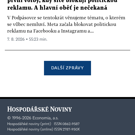
první volby, kdy sítě blokují politickou
reklamu. A hlavní oběť je nečekaná
V Podpásovce se tentokrát věnujeme tématu, o kterém
se vůbec nemluví. Meta začala blokovat politickou
reklamu na Facebooku a Instagramu a...
7. 8. 2026 ▪ 55:23 min.
DALŠÍ ZPRÁVY
©
1996-2026
Economia, a.s.
Hospodářské noviny (print) ISSN 0862-9587
Hospodářské noviny (online) ISSN 2787-950X