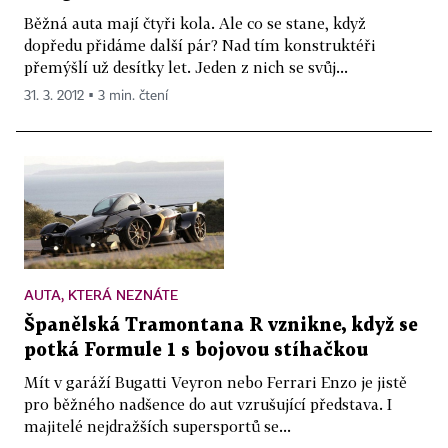
Běžná auta mají čtyři kola. Ale co se stane, když
dopředu přidáme další pár? Nad tím konstruktéři
přemýšlí už desítky let. Jeden z nich se svůj...
31. 3. 2012 ▪ 3 min. čtení
AUTA, KTERÁ NEZNÁTE
Španělská Tramontana R vznikne, když se
potká Formule 1 s bojovou stíhačkou
Mít v garáží Bugatti Veyron nebo Ferrari Enzo je jistě
pro běžného nadšence do aut vzrušující představa. I
majitelé nejdražších supersportů se...