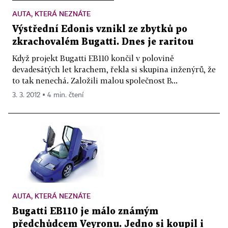
AUTA, KTERÁ NEZNÁTE
Výstřední Edonis vznikl ze zbytků po
zkrachovalém Bugatti. Dnes je raritou
Když projekt Bugatti EB110 končil v polovině
devadesátých let krachem, řekla si skupina inženýrů, že
to tak nenechá. Založili malou společnost B...
3. 3. 2012 ▪ 4 min. čtení
AUTA, KTERÁ NEZNÁTE
Bugatti EB110 je málo známým
předchůdcem Veyronu. Jedno si koupil i