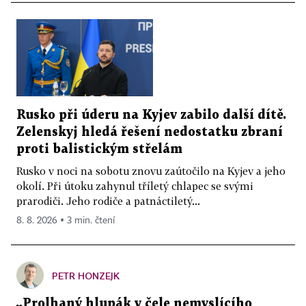
Rusko při úderu na Kyjev zabilo další dítě.
Zelenskyj hledá řešení nedostatku zbraní
proti balistickým střelám
Rusko v noci na sobotu znovu zaútočilo na Kyjev a jeho
okolí. Při útoku zahynul tříletý chlapec se svými
prarodiči. Jeho rodiče a patnáctiletý...
8. 8. 2026 ▪ 3 min. čtení
PETR HONZEJK
„Prolhaný hlupák v čele nemyslícího