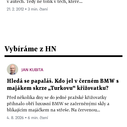
v autech. Tedy ne tolik v těch, které...
21. 2. 2012 ▪ 3 min. čtení
Vybíráme z HN
JAN KUBITA
Hledá se papaláš. Kdo jel v černém BMW s
majákem skrze „Turkovu“ křižovatku?
Před několika dny se do jedné pražské křižovatky
přihnalo obří luxusní BMW se začerněnými skly a
blikajícím majáčkem na střeše. Na červenou...
4. 8. 2026 ▪ 6 min. čtení