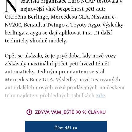
N
ezávislá organizace Euro NCAP testovala v
nejnovější vlně bezpečnost pěti aut:
Citroënu Berlingo, Mercedesu GLA, Nissanu e-
NV200, Renaultu Twingo a Toyoty Aygo. Výsledky
berlinga a ayga se dají aplikovat i na tři další
technicky shodné modely.
Opět se ukázalo, že je pryč doba, kdy nové vozy
získávaly maximální počet pěti hvězd téměř
automaticky. Jediným premiantem se stal
Mercedes-Benz GLA. Výsledky nově testovaných
aut i dalších nových vozů prodávaných na českém
trhu najdete v přehledných tabulkách
zde
.
ZBÝVÁ VÁM JEŠTĚ 90 % ČLÁNKU
Číst dál za