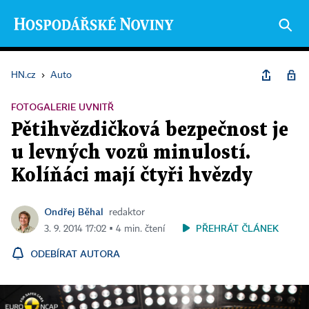
HN.cz
›
Auto
FOTOGALERIE UVNITŘ
Pětihvězdičková bezpečnost je
u levných vozů minulostí.
Kolíňáci mají čtyři hvězdy
Ondřej Běhal
redaktor
PŘEHRÁT ČLÁNEK
3. 9. 2014 17:02 ▪ 4 min. čtení
ODEBÍRAT AUTORA