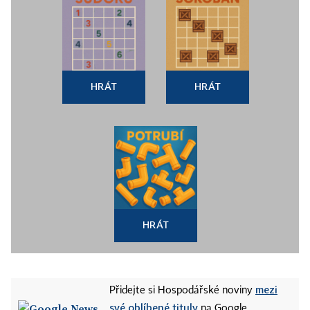
HRÁT
HRÁT
HRÁT
mezi
Přidejte si Hospodářské noviny
své oblíbené tituly
na Google