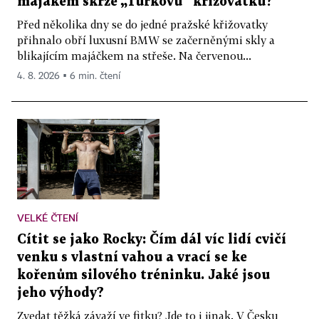
majákem skrze „Turkovu“ křižovatku?
Před několika dny se do jedné pražské křižovatky
přihnalo obří luxusní BMW se začerněnými skly a
blikajícím majáčkem na střeše. Na červenou...
4. 8. 2026 ▪ 6 min. čtení
VELKÉ ČTENÍ
Cítit se jako Rocky: Čím dál víc lidí cvičí
venku s vlastní vahou a vrací se ke
kořenům silového tréninku. Jaké jsou
jeho výhody?
Zvedat těžká závaží ve fitku? Jde to i jinak. V Česku