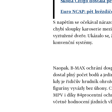
Škoda Citigo dostala pě
Euro NCAP: pět hvězdič
S napětím se očekával nárazo
chybí sloupky karoserie mezi 
vyztužené dveře. Ukázalo se,
konvenční systémy.
Naopak. B-MAX ochrání dospě
dostal plný počet bodů a jed
kdy je řidičův hrudník ohrož
figuríny vyvázly bez úhony. 
MPV i díky 84procentní ochr
včetně hodnocení jízdních vl