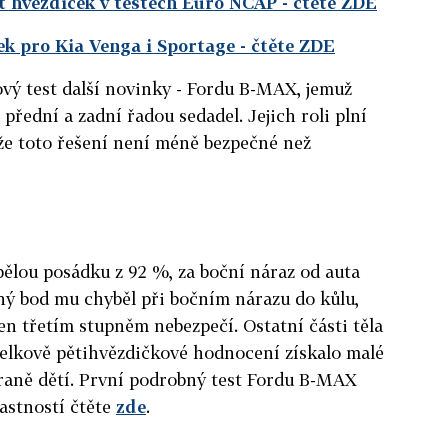
t hvězdiček v testech Euro NCAP
- čtěte ZDE
ek pro Kia Venga i Sportage
- čtěte ZDE
vý test další novinky - Fordu B-MAX, jemuž
přední a zadní řadou sedadel. Jejich roli plní
 že toto řešení není méně bezpečné než
lou posádku z 92 %, za boční náraz od auta
iný bod mu chyběl při bočním nárazu do kůlu,
en třetím stupněm nebezpečí. Ostatní části těla
Celkově pětihvězdičkové hodnocení získalo malé
aně dětí. První podrobný test Fordu B-MAX
astností čtěte
zde
.