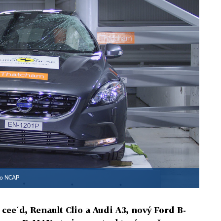
ro NCAP
ee´d, Renault Clio a Audi A3, nový Ford B-