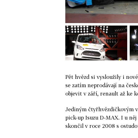
Pět hvězd si vysloužily i nov
se zatím neprodávají na čes
objevit v září, renault až ke
Jediným čtyřhvězdičkovým vo
pick-up Isuzu D-MAX. I u něj
skončil v roce 2008 s ostudo