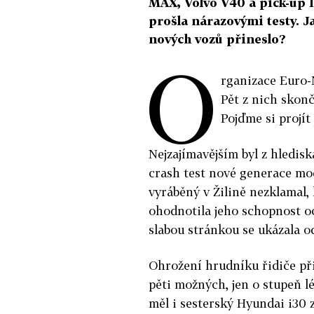
MAX, Volvo V40 a pick-up I
prošla nárazovými testy. J
nových vozů přineslo?
O
rganizace Euro-
Pět z nich skon
Pojďme si projít
Nejzajímavějším byl z hledis
crash test nové generace mo
vyráběný v Žilině nezklamal,
ohodnotila jeho schopnost o
slabou stránkou se ukázala o
Ohrožení hrudníku řidiče při
pěti možných, jen o stupeň l
měl i sesterský Hyundai i30 z