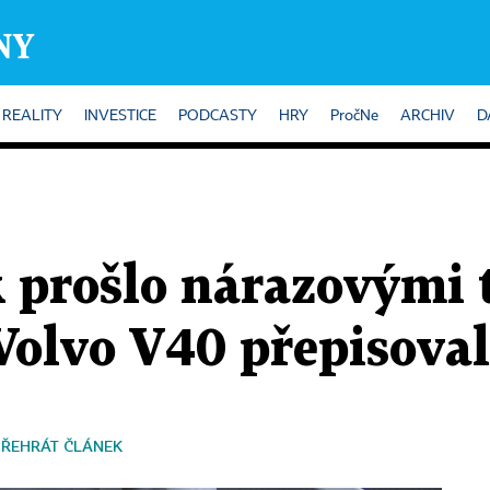
REALITY
INVESTICE
PODCASTY
HRY
PročNe
ARCHIV
D
 prošlo nárazovými t
olvo V40 přepisovalo
PŘEHRÁT ČLÁNEK