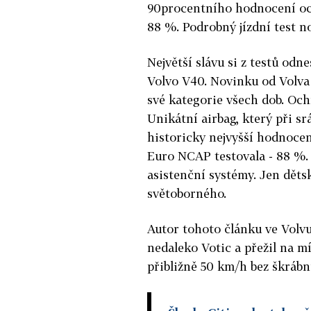
90procentního hodnocení och
88 %. Podrobný jízdní test n
Největší slávu si z testů odn
Volvo V40. Novinku od Volva
své kategorie všech dob. Oc
Unikátní airbag, který při s
historicky nejvyšší hodnoce
Euro NCAP testovala - 88 %.
asistenční systémy. Jen dět
světoborného.
Autor tohoto článku ve Volvu 
nedaleko Votic a přežil na mí
přibližně 50 km/h bez škrábn