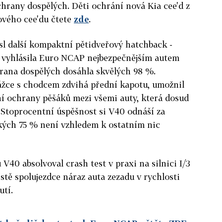
rany dospělých. Děti ochrání nová Kia cee'd z
ového cee'du čtete
zde
.
esl další kompaktní pětidveřový hatchback -
 vyhlásila Euro NCAP nejbezpečnějším autem
hrana dospělých dosáhla skvělých 98 %.
rážce s chodcem zdvihá přední kapotu, umožnil
ní ochrany pěšáků mezi všemi auty, která dosud
 Stoprocentní úspěšnost si V40 odnáší za
ských 75 % není vzhledem k ostatním nic
V40 absolvoval crash test v praxi na silnici I/3
stě spolujezdce náraz auta zezadu v rychlosti
utí.