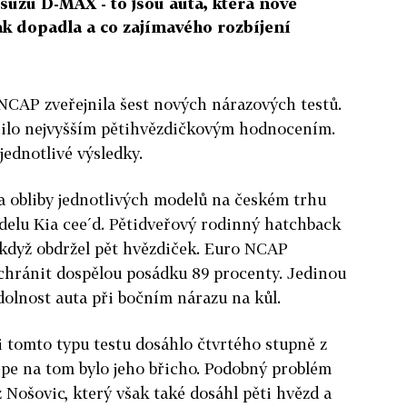
suzu D-MAX - to jsou auta, která nově
ak dopadla a co zajímavého rozbíjení
NCAP zveřejnila šest nových nárazových testů.
čilo nejvyšším pětihvězdičkovým hodnocením.
 jednotlivé výsledky.
ka obliby jednotlivých modelů na českém trhu
delu Kia cee´d. Pětidveřový rodinný hatchback
 když obdržel pět hvězdiček. Euro NCAP
chránit dospělou posádku 89 procenty. Jedinou
dolnost auta při bočním nárazu na kůl.
 tomto typu testu dosáhlo čtvrtého stupně z
épe na tom bylo jeho břicho. Podobný problém
 Nošovic, který však také dosáhl pěti hvězd a