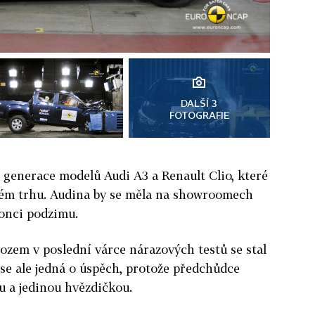
DALŠÍ 3
FOTOGRAFIE
é generace modelů Audi A3 a Renault Clio, které
kém trhu. Audina by se měla na showroomech
 konci podzimu.
zem v poslední várce nárazových testů se stal
 se ale jedná o úspěch, protože předchůdce
u a jedinou hvězdičkou.