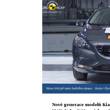
Volvo V40 při testu bočního nárazu
Autor ▪
Eu
Nové generace modelů Kia c