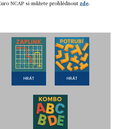
 Euro NCAP si můžete prohlédnout
zde
.
HRÁT
HRÁT