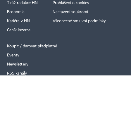
×
Tiráž redakce HN
Prohlášení o cookies
Economia
Nastavení soukromí
Kariéra v HN
Všeobecné smluvní podmínky
Ceník inzerce
Koupit / darovat předplatné
Eventy
Newslettery
RSS kanály
Autorská práva vykonává vydavatel. Bez písemného svolení vydavatele je
zakázáno jakékoli užití částí nebo celku díla, zejména rozmnožování a šíření
jakýmkoli způsobem, mechanickým nebo elektronickým, v českém nebo
jiném jazyce. Bez souhlasu vydavatele je zakázáno též rozmnožování
obsahu pro účely automatizované analýzy textů nebo dat
podle ustanovení § 39c autorského zákona.