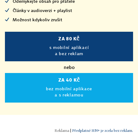
Odemykejte obsah pro přátele
Články v audioverzi + playlist
Možnost kdykoliv zrušit
ZA 80 KČ
s mobilní aplikací
a bez reklam
nebo
ZA 40 KČ
bez mobilní aplikace
a s reklamou
|
Předplatné HN+ je zcela bez reklam.