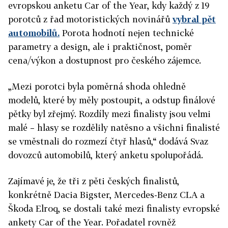
evropskou anketu Car of the Year, kdy každý z 19
porotců z řad motoristických novinářů
vybral pět
automobilů.
Porota hodnotí nejen technické
parametry a design, ale i praktičnost, poměr
cena/výkon a dostupnost pro českého zájemce.
„Mezi porotci byla poměrná shoda ohledně
modelů, které by měly postoupit, a odstup finálové
pětky byl zřejmý. Rozdíly mezi finalisty jsou velmi
malé – hlasy se rozdělily natěsno a všichni finalisté
se vměstnali do rozmezí čtyř hlasů,“ dodává Svaz
dovozců automobilů, který anketu spolupořádá.
Zajímavé je, že tři z pěti českých finalistů,
konkrétně Dacia Bigster, Mercedes-Benz CLA a
Škoda Elroq, se dostali také mezi finalisty evropské
ankety Car of the Year. Pořadatel rovněž