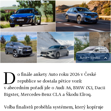
Autor ▪
Výrobci
D
o finále ankety Auto roku 2026 v České
republice se dostala pětice vozů:
v abecedním pořadí jde o Audi A6, BMW iX3, Dacii
Bigster, Mercedes‑Benz CLA a Škodu Elroq.
Volba finalistů proběhla systémem, který kopíruje