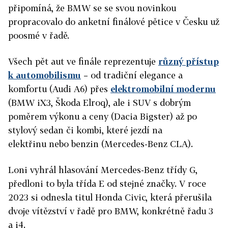
připomíná, že BMW se se svou novinkou
propracovalo do anketní finálové pětice v Česku už
poosmé v řadě.
Všech pět aut ve finále reprezentuje
různý přístup
k automobilismu
– od tradiční elegance a
komfortu (Audi A6) přes
elektromobilní modernu
(BMW iX3, Škoda Elroq), ale i SUV s dobrým
poměrem výkonu a ceny (Dacia Bigster) až po
stylový sedan či kombi, které jezdí na
elektřinu nebo benzin (Mercedes-Benz CLA).
Loni vyhrál hlasování Mercedes-Benz třídy G,
předloni to byla třída E od stejné značky. V roce
2023 si odnesla titul Honda Civic, která přerušila
dvoje vítězství v řadě pro BMW, konkrétně řadu 3
a i4.