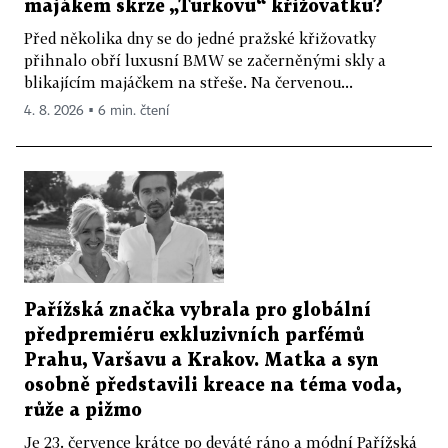
majákem skrze „Turkovu“ křižovatku?
Před několika dny se do jedné pražské křižovatky
přihnalo obří luxusní BMW se začerněnými skly a
blikajícím majáčkem na střeše. Na červenou...
4. 8. 2026 ▪ 6 min. čtení
Pařížská značka vybrala pro globální
předpremiéru exkluzivních parfémů
Prahu, Varšavu a Krakov. Matka a syn
osobně představili kreace na téma voda,
růže a pižmo
Je 23. července krátce po deváté ráno a módní Pařížská