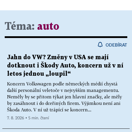
Téma:
auto
ODEBÍRAT
Jahn do VW? Změny v USA se mají
dotknout i Škody Auto, koncern už v ní
letos jednou „loupil“
Koncern Volkswagen podle německých médií chystá
další personální veletoče v nejvyšším managementu.
Neměly by se přitom týkat jen hlavní značky, ale měly
by zasáhnout i do dceřiných firem. Výjimkou není ani
Škoda Auto. V ní už trápící se koncern...
7. 8. 2026 ▪ 5 min. čtení