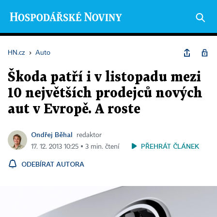
HN.cz
›
Auto
Škoda patří i v listopadu mezi
10 největších prodejců nových
aut v Evropě. A roste
Ondřej Běhal
redaktor
PŘEHRÁT ČLÁNEK
17. 12. 2013 10:25 ▪ 3 min. čtení
ODEBÍRAT AUTORA