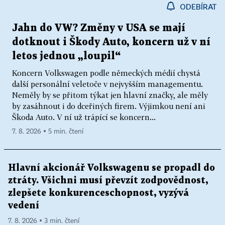
ODEBÍRAT
Jahn do VW? Změny v USA se mají
dotknout i Škody Auto, koncern už v ní
letos jednou „loupil“
Koncern Volkswagen podle německých médií chystá
další personální veletoče v nejvyšším managementu.
Neměly by se přitom týkat jen hlavní značky, ale měly
by zasáhnout i do dceřiných firem. Výjimkou není ani
Škoda Auto. V ní už trápící se koncern...
7. 8. 2026 ▪ 5 min. čtení
Hlavní akcionář Volkswagenu se propadl do
ztráty. Všichni musí převzít zodpovědnost,
zlepšete konkurenceschopnost, vyzývá
vedení
7. 8. 2026 ▪ 3 min. čtení