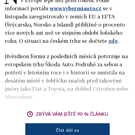
v Evropě lépe než před rokem. Podle
informací portálu
www.vybermiauto.cz
se v
listopadu zaregistrovalo v zemích EU a EFTA
(Švýcarsko, Norsko a Island) přibližně o procento
více nových aut než ve stejném období loňského
roku. O situaci na českém trhu se dočtete
zde
.
Hvězdnou formu z posledních měsíců potvrzuje na
evropském trhu Škoda Auto. Podruhé za sebou a
potřetí v letošním roce i v historii se umístila na
desátém místě v žebříčku značek před takovými
jmény jako Fiat a Toyota, na dohled Citroënu nebo
Mercedesu.
ZBÝVÁ VÁM JEŠTĚ 90 % ČLÁNKU
Číst dál za