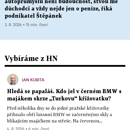
autoprůmyslu není budoucnost, štvou mě
důchodci a vždy nejde jen o peníze, říká
podnikatel Štěpánek
3. 8. 2026 ▪ 15 min. čtení
Vybíráme z HN
JAN KUBITA
Hledá se papaláš. Kdo jel v černém BMW s
majákem skrze „Turkovu“ křižovatku?
Před několika dny se do jedné pražské křižovatky
přihnalo obří luxusní BMW se začerněnými skly a
blikajícím majáčkem na střeše. Na červenou...
4. 8. 2026 ▪ 6 min. čtení