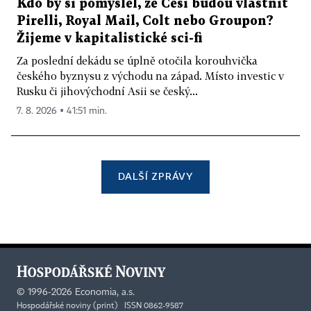
Kdo by si pomyslel, že Češi budou vlastnit
Pirelli, Royal Mail, Colt nebo Groupon?
Žijeme v kapitalistické sci-fi
Za poslední dekádu se úplně otočila korouhvička
českého byznysu z východu na západ. Místo investic v
Rusku či jihovýchodní Asii se český...
7. 8. 2026 ▪ 41:51 min.
DALŠÍ ZPRÁVY
©
1996-2026
Economia, a.s.
Hospodářské noviny (print) ISSN 0862-9587