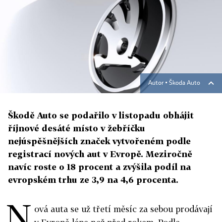
Autor ▪
Škoda Auto
Škodě Auto se podařilo v listopadu obhájit
říjnové desáté místo v žebříčku
nejúspěšnějších značek vytvořeném podle
registrací nových aut v Evropě. Meziročně
navíc roste o 18 procent a zvýšila podíl na
evropském trhu ze 3,9 na 4,6 procenta.
N
ová auta se už třetí měsíc za sebou prodávají