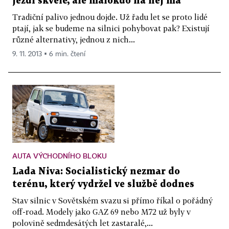
jezdí skvěle, ale málokdo na něj má
Tradiční palivo jednou dojde. Už řadu let se proto lidé
ptají, jak se budeme na silnici pohybovat pak? Existují
různé alternativy, jednou z nich...
9. 11. 2013 ▪ 6 min. čtení
AUTA VÝCHODNÍHO BLOKU
Lada Niva: Socialistický nezmar do
terénu, který vydržel ve službě dodnes
Stav silnic v Sovětském svazu si přímo říkal o pořádný
off-road. Modely jako GAZ 69 nebo M72 už byly v
polovině sedmdesátých let zastaralé,...