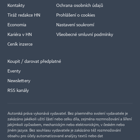
Kontakty
Ochrana osobních údajů
Tiráž redakce HN
Prohlášení o cookies
Economia
Nastavení soukromí
Kariéra v HN
Všeobecné smluvní podmínky
Ceník inzerce
Koupit / darovat předplatné
Eventy
×
Newslettery
RSS kanály
Autorská práva vykonává vydavatel. Bez písemného svolení vydavatele je
zakázáno jakékoli užití částí nebo celku díla, zejména rozmnožování a šíření
jakýmkoli způsobem, mechanickým nebo elektronickým, v českém nebo
jiném jazyce. Bez souhlasu vydavatele je zakázáno též rozmnožování
obsahu pro účely automatizované analýzy textů nebo dat