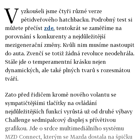
V
yzkoušeli jsme čtyři různé verze
pětidveřového hatchbacku. Podrobný test si
můžete přečíst
zde
, tentokrát se zaměříme na
porovnání s konkurenty a nejdůležitější
mezigenerační změny. Kvůli nim musíme nastoupit
do auta. Zvenčí se totiž žádná revoluce neodehrála.
Stále jde o temperamentní krásku nejen
dynamických, ale také plných tvarů s rozesmátou
tváří.
Zato před řidičem kromě nového volantu se
sympatičtějšími tlačítky na ovládání
nejdůležitějších funkcí vyrůstá už od druhé výbavy
Challenge sedmipalcový displej s přívětivou
grafikou. Jde o srdce multimediálního systému
MZD Connect, kterým se Mazda dostala na špičku