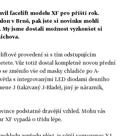
il facelift modelu XF pro příští rok.
alon v Brně, pak jste si novinku mohli
. My jsme dostali možnost vyzkoušet si
ichova.
eliftové provedení si s tím odstupujícím
etete. Vůz totiž dostal kompletně novou přední
o se změnilo vše od masky chladiče po A-
 světla s integrovanými LED diodami denního
ne J (takzvaný J-Blade), jiný je nárazník,
vince podstatně dravější vzhled. Mohu vás
ar XF vypadá o třídu lépe.
 pohledu zepředu plést, je větší sourozenec XJ,