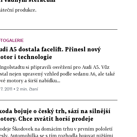
ůli vadným stěračům
čáteční produkce.
OTOGALERIE
udi A5 dostala facelift. Přinesl nový
otor i technologie
Ingolstadtu si připravili osvěžení pro Audi A5. Vůz
stal nejen upravený vzhled podle sedanu A6, ale také
vé motory a širší nabídku...
 7. 2011 ▪ 2 min. čtení
koda bojuje o český trh, sází na silnější
otory. Chce zvrátit horší prodeje
odeje Škodovek na domácím trhu v prvním pololetí
esly. Automobilka se s tím rozhodla bojovat nižšími