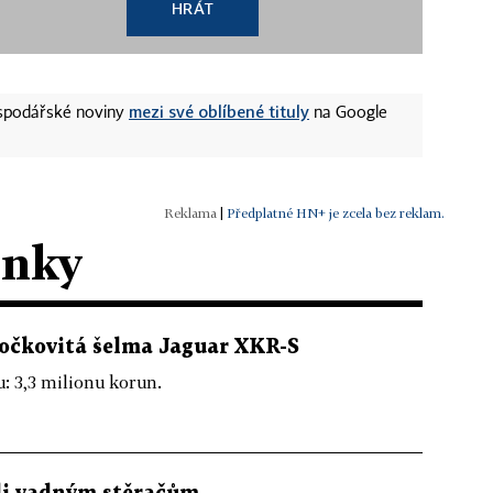
HRÁT
mezi své oblíbené tituly
ospodářské noviny
na Google
|
Předplatné HN+ je zcela bez reklam.
ánky
 kočkovitá šelma Jaguar XKR-S
u: 3,3 milionu korun.