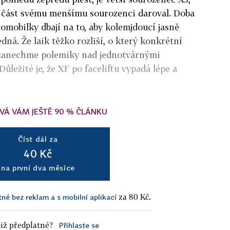
í část svému menšímu sourozenci daroval. Doba
utomobilky dbají na to, aby kolemjdoucí jasně
edná. Že laik těžko rozliší, o který konkrétní
le zanechme polemiky nad jednotvárnými
ležité je, že XF po faceliftu vypadá lépe a
VÁ VÁM JEŠTĚ 90 % ČLÁNKU
Číst dál za
40 Kč
na první dva měsíce
za 80 Kč.
tné bez reklam a s mobilní aplikací
iž předplatné?
Přihlaste se