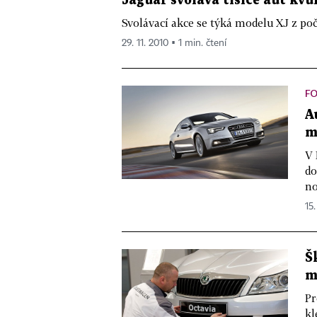
Jaguar svolává tisíce aut kv
Svolávací akce se týká modelu XJ z po
29. 11. 2010 ▪ 1 min. čtení
F
A
m
V 
do
no
15.
Š
m
Pr
kl