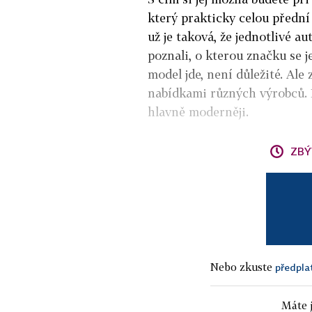
který prakticky celou předn
už je taková, že jednotlivé a
poznali, o kterou značku se j
model jde, není důležité. A
nabídkami různých výrobců. Dů
hlavně moderněji.
ZBÝ
Nebo zkuste
předpla
Máte j