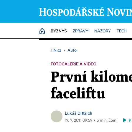
BYZNYS
HOME
ZPRÁVY
NÁZORY
TECH
HN.cz
›
Auto
FOTOGALERIE A VIDEO
První kilom
faceliftu
Lukáš Dittrich
P
17. 7. 2011 09:59 ▪ 5 min. čtení