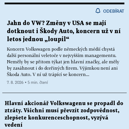
ODEBÍRAT
Jahn do VW? Změny v USA se mají
dotknout i Škody Auto, koncern už v ní
letos jednou „loupil“
Koncern Volkswagen podle německých médií chystá
další personální veletoče v nejvyšším managementu.
Neměly by se přitom týkat jen hlavní značky, ale měly
by zasáhnout i do dceřiných firem. Výjimkou není ani
Škoda Auto. V ní už trápící se koncern...
7. 8. 2026 ▪ 5 min. čtení
Hlavní akcionář Volkswagenu se propadl do
ztráty. Všichni musí převzít zodpovědnost,
zlepšete konkurenceschopnost, vyzývá
vedení