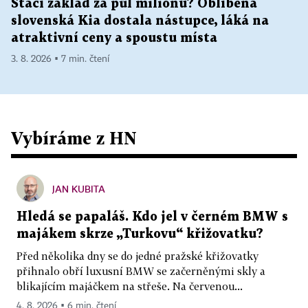
Stačí základ za půl milionu? Oblíbená
slovenská Kia dostala nástupce, láká na
atraktivní ceny a spoustu místa
3. 8. 2026 ▪ 7 min. čtení
Vybíráme z HN
JAN KUBITA
Hledá se papaláš. Kdo jel v černém BMW s
majákem skrze „Turkovu“ křižovatku?
Před několika dny se do jedné pražské křižovatky
přihnalo obří luxusní BMW se začerněnými skly a
blikajícím majáčkem na střeše. Na červenou...
4. 8. 2026 ▪ 6 min. čtení