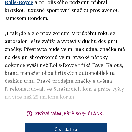
Rolls-Royce
a od loňského podzimu přibral
britskou luxusně-sportovní značku proslavenou
Jamesem Bondem.
„I tak jde ale o provizorium, v průběhu roku se
autosalon ještě zvětší a vybaví v duchu designu
značky. Přestavba bude velmi nákladná, značka má
na design showroomů velmi vysoké nároky,
dokonce vyšší než Rolls-Royce,“ říká Pavel Kalouš,
brand manažer obou britských automobilek na
českém trhu. Právě prodejnu značky s dvěma
R rekonstruovali ve Strašnicích loni a práce vyšly
na více než 25 milionů korun.
ZBÝVÁ VÁM JEŠTĚ 80 % ČLÁNKU
Číst dál za