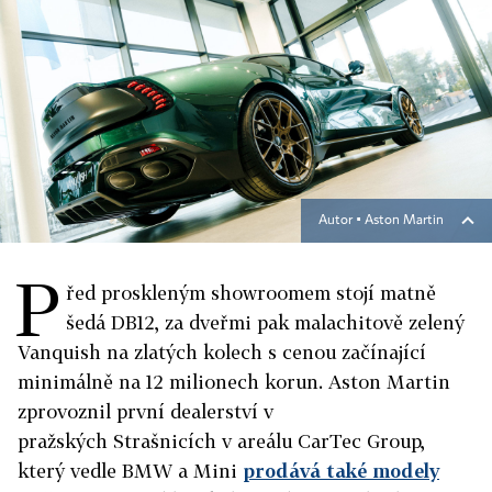
Autor ▪
Aston Martin
P
řed proskleným showroomem stojí matně
šedá DB12, za dveřmi pak malachitově zelený
Vanquish na zlatých kolech s cenou začínající
minimálně na 12 milionech korun. Aston Martin
zprovoznil první dealerství v
pražských Strašnicích v areálu CarTec Group,
který vedle BMW a Mini
prodává také modely