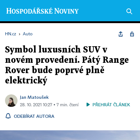
HN.cz
›
Auto
Symbol luxusních SUV v
novém provedení. Pátý Range
Rover bude poprvé plně
elektrický
Jan Matoušek
PŘEHRÁT ČLÁNEK
28. 10. 2021 10:27 ▪ 7 min. čtení
ODEBÍRAT AUTORA