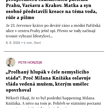
Prahu, Varšavu a Krakov. Matka a syn
osobně představili kreace na téma voda,
růže a pižmo
Je 23. července krátce po deváté ráno a módní Pařížská
ulice v centru Prahy ještě spí. Přesto se tudy začínají
trousit vybraní lifestyloví...
8. 8. 2026 ▪ 4 min. čtení
PETR HONZEJK
„Prolhaný hlupák v čele nemyslícího
stáda“. Proč Milana Knížáka oslavuje
vláda vedená mužem, kterým umělec
opovrhoval
Někteří říkají, že to byl poslední happening Milana
Knížáka. A něco na tom je. Pohřeb se státními poctami