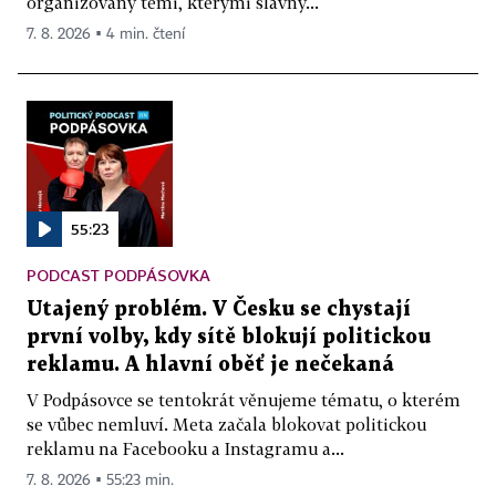
organizovaný těmi, kterými slavný...
7. 8. 2026 ▪ 4 min. čtení
55:23
PODCAST PODPÁSOVKA
Utajený problém. V Česku se chystají
první volby, kdy sítě blokují politickou
reklamu. A hlavní oběť je nečekaná
V Podpásovce se tentokrát věnujeme tématu, o kterém
se vůbec nemluví. Meta začala blokovat politickou
reklamu na Facebooku a Instagramu a...
7. 8. 2026 ▪ 55:23 min.