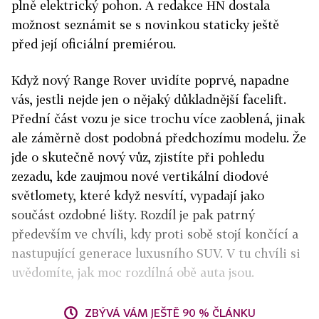
plně elektrický pohon. A redakce HN dostala
možnost seznámit se s novinkou staticky ještě
před její oficiální premiérou.
Když nový Range Rover uvidíte poprvé, napadne
vás, jestli nejde jen o nějaký důkladnější facelift.
Přední část vozu je sice trochu více zaoblená, jinak
ale záměrně dost podobná předchozímu modelu. Že
jde o skutečně nový vůz, zjistíte při pohledu
zezadu, kde zaujmou nové vertikální diodové
světlomety, které když nesvítí, vypadají jako
součást ozdobné lišty. Rozdíl je pak patrný
především ve chvíli, kdy proti sobě stojí končící a
nastupující generace luxusního SUV. V tu chvíli si
uvědomíte, jak moc rozdílná obě auta jsou.
ZBÝVÁ VÁM JEŠTĚ 90 % ČLÁNKU