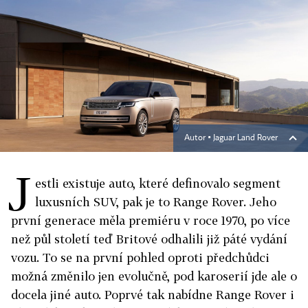
Autor ▪
Jaguar Land Rover
J
estli existuje auto, které definovalo segment
luxusních SUV, pak je to Range Rover. Jeho
první generace měla premiéru v roce 1970, po více
než půl století teď Britové odhalili již páté vydání
vozu. To se na první pohled oproti předchůdci
možná změnilo jen evolučně, pod karoserií jde ale o
docela jiné auto. Poprvé tak nabídne Range Rover i