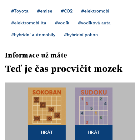
#Toyota
#emise
#CO2
#elektromobil
#elektromobilita
#vodík
#vodíková auta
#hybridní automobily
#hybridní pohon
Informace už máte
Teď je čas procvičit mozek
HRÁT
HRÁT