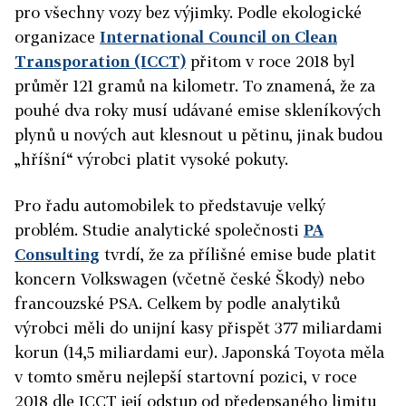
pro všechny vozy bez výjimky. Podle ekologické
organizace
International Council on Clean
Transporation (ICCT)
přitom v roce 2018 byl
průměr 121 gramů na kilometr. To znamená, že za
pouhé dva roky musí udávané emise skleníkových
plynů u nových aut klesnout u pětinu, jinak budou
„hříšní“ výrobci platit vysoké pokuty.
Pro řadu automobilek to představuje velký
problém. Studie analytické společnosti
PA
Consulting
tvrdí, že za přílišné emise bude platit
koncern Volkswagen (včetně české Škody) nebo
francouzské PSA.
Celkem by podle analytiků
výrobci měli do unijní kasy přispět 377 miliardami
korun (14,5 miliardami eur). Japonská Toyota měla
v tomto směru nejlepší startovní pozici, v roce
2018 dle ICCT její odstup od předepsaného limitu