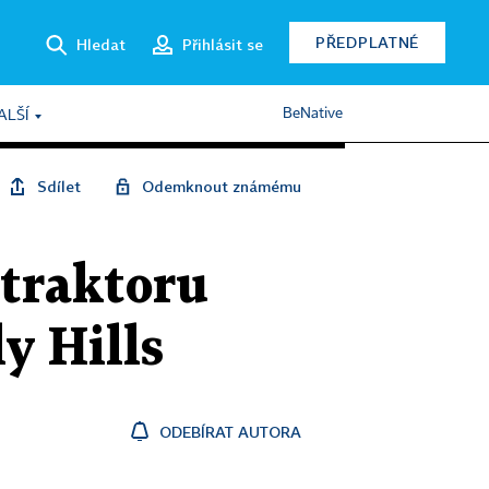
PŘEDPLATNÉ
Hledat
Přihlásit se
BeNative
ALŠÍ
Sdílet
Odemknout známému
 traktoru
y Hills
ODEBÍRAT AUTORA