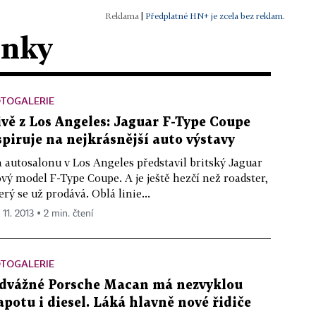
|
Předplatné HN+ je zcela bez reklam.
ánky
OTOGALERIE
ivě z Los Angeles: Jaguar F-Type Coupe
spiruje na nejkrásnější auto výstavy
 autosalonu v Los Angeles představil britský Jaguar
vý model F-Type Coupe. A je ještě hezčí než roadster,
erý se už prodává. Oblá linie...
 11. 2013 ▪ 2 min. čtení
OTOGALERIE
dvážné Porsche Macan má nezvyklou
apotu i diesel. Láká hlavně nové řidiče