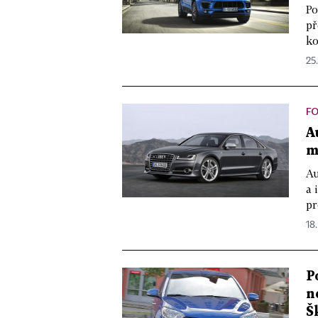
Po
př
ko
25.
F
A
m
Au
a 
pr
18.
P
n
Š