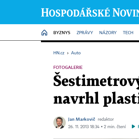
BYZNYS
HOME
ZPRÁVY
NÁZORY
TECH
HN.cz
›
Auto
FOTOGALERIE
Šestimetrový
navrhl plast
Jan Markovič
redaktor
26. 11. 2013 18:34 ▪ 2 min. čtení