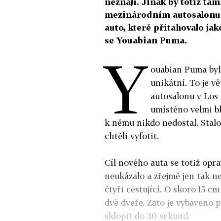
neznají. Jinak by totiž ta
mezinárodním autosalonu 
auto, které přitahovalo ja
se Youabian Puma.
Y
ouabian Puma byl
unikátní. To je v
autosalonu v Los 
umístěno velmi b
k němu nikdo nedostal. Stalo 
chtěli vyfotit.
Cíl nového auta se totiž opr
neukázalo a zřejmě jen tak 
čtyři cestující. O skoro 15 c
dvě dveře. Zato je vybaveno 
sklopit do 30 sekund.