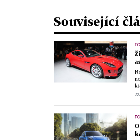
Související čl
F
Ž
a
Na
no
kt
22.
F
O
k