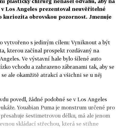
mní plastický chirurg nenašel odvahu, aby na
v Los Angeles prezentoval neuvěřitelné
ko kuriozita obrovskou pozornost. Jmenuje
o vytvořeno s jediným cílem: Vyniknout a být
ěta, kterou začínal prospekt rozdávaný na
Angeles. Ve výstavní hale bylo šílené auto
lízko vchodu a zahrazeno zábranami tak, aby se
se ale okamžitě atrakcí a všichni se u něj
avdu povedl, žádné podobné se v Los Angeles
neukáže. Youabian Puma je monstrum určené pro
m přesahuje šestimetrovou délku, má ale jenom
pevnou skládací střechou, která se stihne