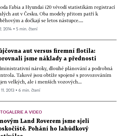
oda Fabia a Hyundai i20 vévodí statistikám registrací
lých aut v Česku. Oba modely přitom patří k
běhovým a dočkají se letos nástupce....
2. 2014 ▪ 5 min. čtení
ůjčovna aut versus firemní flotila:
orovnali jsme náklady a přednosti
ministrativní nároky, dlouhé plánování a podrobná
ntrola. Takové jsou obtíže spojené s provozováním
jen velkých, ale i menších vozových...
 11. 2013 ▪ 6 min. čtení
TOGALERIE A VIDEO
 novým Land Roverem jsme sjeli
oskočiště. Pohání ho lahůdkový