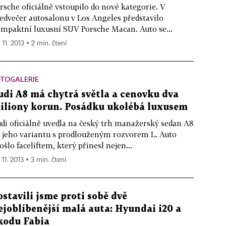
rsche oficiálně vstoupilo do nové kategorie. V
edvečer autosalonu v Los Angeles představilo
mpaktní luxusní SUV Porsche Macan. Auto se...
 11. 2013 ▪ 2 min. čtení
OTOGALERIE
udi A8 má chytrá světla a cenovku dva
iliony korun. Posádku ukolébá luxusem
di oficiálně uvedla na český trh manažerský sedan A8
i jeho variantu s prodlouženým rozvorem L. Auto
ošlo faceliftem, který přinesl nejen...
 11. 2013 ▪ 3 min. čtení
ostavili jsme proti sobě dvě
ejoblíbenější malá auta: Hyundai i20 a
kodu Fabia