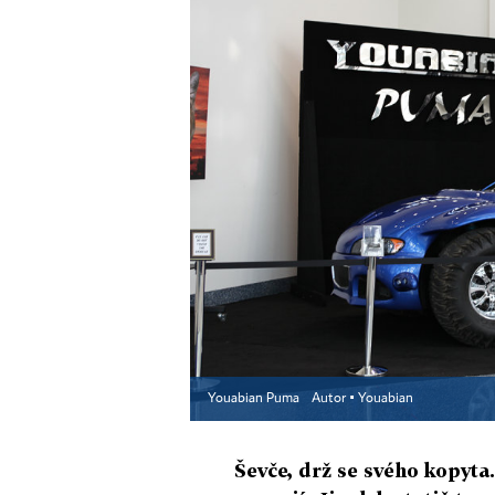
Youabian Puma
Autor ▪
Youabian
Ševče, drž se svého kopyta.