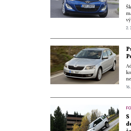
Šk
ma
vý
2. 
P
P
Ad
ko
ne
16.
FO
S
d