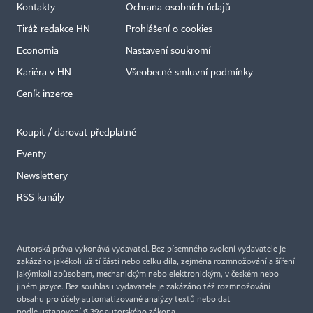
Kontakty
Ochrana osobních údajů
Tiráž redakce HN
Prohlášení o cookies
Economia
Nastavení soukromí
Kariéra v HN
Všeobecné smluvní podmínky
Ceník inzerce
Koupit / darovat předplatné
Eventy
×
Newslettery
RSS kanály
Autorská práva vykonává vydavatel. Bez písemného svolení vydavatele je
zakázáno jakékoli užití částí nebo celku díla, zejména rozmnožování a šíření
jakýmkoli způsobem, mechanickým nebo elektronickým, v českém nebo
jiném jazyce. Bez souhlasu vydavatele je zakázáno též rozmnožování
obsahu pro účely automatizované analýzy textů nebo dat
podle ustanovení § 39c autorského zákona.