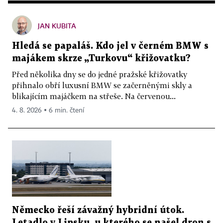
JAN KUBITA
Hledá se papaláš. Kdo jel v černém BMW s
majákem skrze „Turkovu“ křižovatku?
Před několika dny se do jedné pražské křižovatky
přihnalo obří luxusní BMW se začerněnými skly a
blikajícím majáčkem na střeše. Na červenou...
4. 8. 2026 ▪ 6 min. čtení
Německo řeší závažný hybridní útok.
Letadlo v Lipsku, u kterého se našel dron s