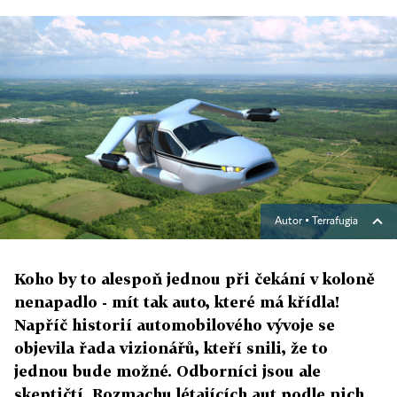
Autor ▪
Terrafugia
Koho by to alespoň jednou při čekání v koloně
nenapadlo - mít tak auto, které má křídla!
Napříč historií automobilového vývoje se
objevila řada vizionářů, kteří snili, že to
jednou bude možné. Odborníci jsou ale
skeptičtí. Rozmachu létajících aut podle nich