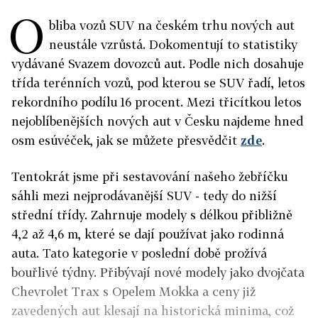
O
bliba vozů SUV na českém trhu nových aut
neustále vzrůstá. Dokomentují to statistiky
vydávané Svazem dovozců aut. Podle nich dosahuje
třída terénních vozů, pod kterou se SUV řadí, letos
rekordního podílu 16 procent. Mezi třicítkou letos
nejoblíbenějších nových aut v Česku najdeme hned
osm esúvéček, jak se můžete přesvědčit
zde
.
Tentokrát jsme při sestavování našeho žebříčku
sáhli mezi nejprodávanější SUV - tedy do nižší
střední třídy. Zahrnuje modely s délkou přibližně
4,2 až 4,6 m, které se dají používat jako rodinná
auta. Tato kategorie v poslední době prožívá
bouřlivé týdny. Přibývají nové modely jako dvojčata
Chevrolet Trax s Opelem Mokka a ceny již
zavedených aut klesají na historická minima, což