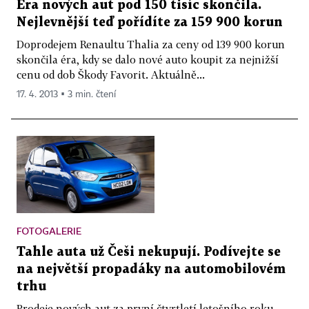
Éra nových aut pod 150 tisíc skončila.
Nejlevnější teď pořídíte za 159 900 korun
Doprodejem Renaultu Thalia za ceny od 139 900 korun
skončila éra, kdy se dalo nové auto koupit za nejnižší
cenu od dob Škody Favorit. Aktuálně...
17. 4. 2013 ▪ 3 min. čtení
FOTOGALERIE
Tahle auta už Češi nekupují. Podívejte se
na největší propadáky na automobilovém
trhu
Prodeje nových aut za první čtvrtletí letošního roku