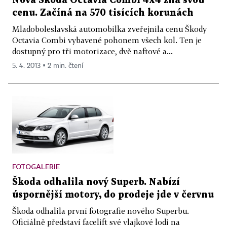
Nová Škoda Octavia Combi 4x4 zná svou
cenu. Začíná na 570 tisících korunách
Mladoboleslavská automobilka zveřejnila cenu Škody
Octavia Combi vybavené pohonem všech kol. Ten je
dostupný pro tři motorizace, dvě naftové a...
5. 4. 2013 ▪ 2 min. čtení
FOTOGALERIE
Škoda odhalila nový Superb. Nabízí
úspornější motory, do prodeje jde v červnu
Škoda odhalila první fotografie nového Superbu.
Oficiálně představí facelift své vlajkové lodi na