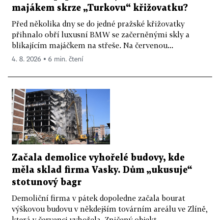
majákem skrze „Turkovu“ křižovatku?
Před několika dny se do jedné pražské křižovatky
přihnalo obří luxusní BMW se začerněnými skly a
blikajícím majáčkem na střeše. Na červenou...
4. 8. 2026 ▪ 6 min. čtení
Začala demolice vyhořelé budovy, kde
měla sklad firma Vasky. Dům „ukusuje“
stotunový bagr
Demoliční firma v pátek dopoledne začala bourat
výškovou budovu v někdejším továrním areálu ve Zlíně,
která v červenci vyhořela. Zničený objekt...