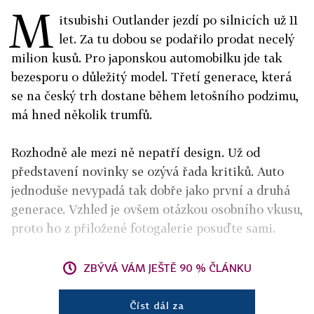
M
itsubishi Outlander jezdí po silnicích už 11
let. Za tu dobou se podařilo prodat necelý
milion kusů. Pro japonskou automobilku jde tak
bezesporu o důležitý model. Třetí generace, která
se na český trh dostane během letošního podzimu,
má hned několik trumfů.
Rozhodně ale mezi ně nepatří design. Už od
představení novinky se ozývá řada kritiků. Auto
jednoduše nevypadá tak dobře jako první a druhá
generace. Vzhled je ovšem otázkou osobního vkusu,
proto ho z přiložené fotogalerie posuďte sami.
ZBÝVÁ VÁM JEŠTĚ 90 % ČLÁNKU
Číst dál za