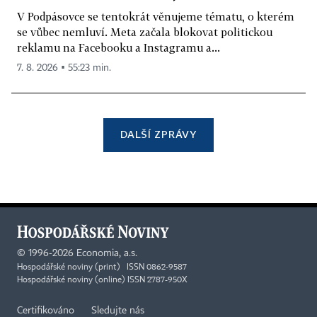
V Podpásovce se tentokrát věnujeme tématu, o kterém
se vůbec nemluví. Meta začala blokovat politickou
reklamu na Facebooku a Instagramu a...
7. 8. 2026 ▪ 55:23 min.
DALŠÍ ZPRÁVY
©
1996-2026
Economia, a.s.
Hospodářské noviny (print) ISSN 0862-9587
Hospodářské noviny (online) ISSN 2787-950X
Certifikováno
Sledujte nás