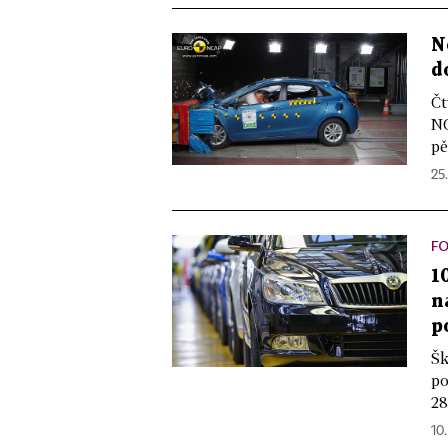
N
d
Čt
NC
pě
25.
F
1
n
p
Šk
po
28
10.