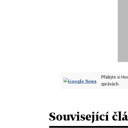
Přidejte si H
zprávách.
Související čl