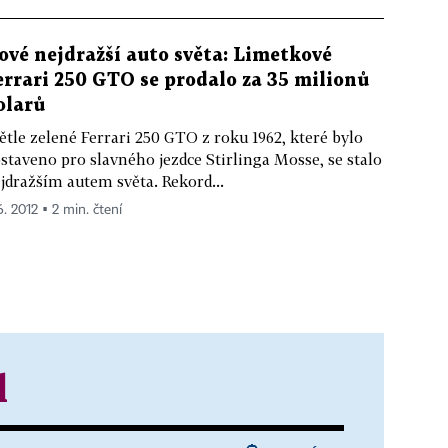
ové nejdražší auto světa: Limetkové
errari 250 GTO se prodalo za 35 milionů
olarů
ětle zelené Ferrari 250 GTO z roku 1962, které bylo
staveno pro slavného jezdce Stirlinga Mosse, se stalo
jdražším autem světa. Rekord...
6. 2012 ▪ 2 min. čtení
l