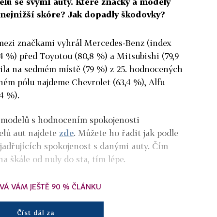
lů se svými auty. Které značky a modely
í nejnižší skóre? Jak dopadly škodovky?
mezi značkami vyhrál Mercedes-Benz (index
4 %) před Toyotou (80,8 %) a Mitsubishi (79,9
ila na sedmém místě (79 %) z 25. hodnocených
ném pólu najdeme Chevrolet (63,4 %), Alfu
4 %).
 modelů s hodnocením spokojenosti
elů aut najdete
zde
. Můžete ho řadit jak podle
jadřujících spokojenost s danými auty. Čím
a škále od nuly do sta, tím lépe.
VÁ VÁM JEŠTĚ 90 % ČLÁNKU
Číst dál za