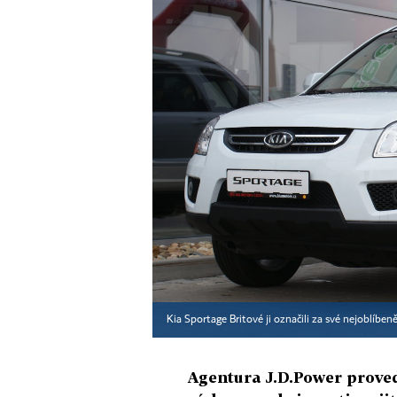
Kia Sportage Britové ji označili za své nejoblíbeně
Agentura J.D.Power proved