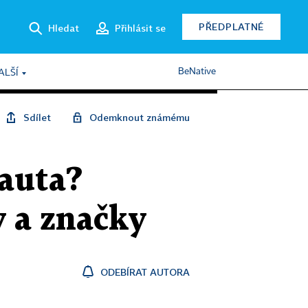
PŘEDPLATNÉ
Hledat
Přihlásit se
BeNative
ALŠÍ
Sdílet
Odemknout známému
 auta?
y a značky
ODEBÍRAT AUTORA