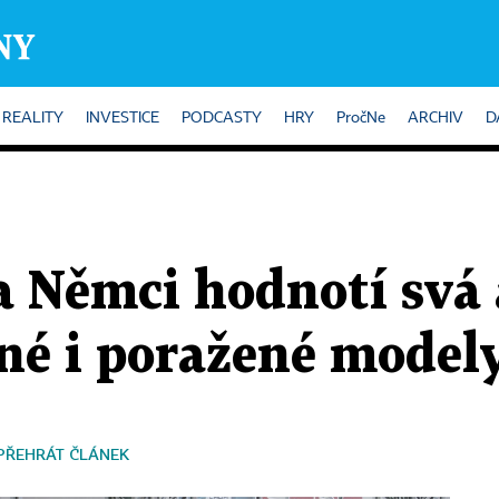
REALITY
INVESTICE
PODCASTY
HRY
PročNe
ARCHIV
D
a Němci hodnotí svá
né i poražené model
PŘEHRÁT ČLÁNEK