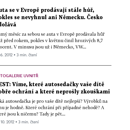
uta se v Evropě prodávají stále hůř,
okles se nevyhnul ani Německu. Česko
dolává
mý měsíc za sebou se auta v Evropě prodávala hůř
ž před rokem, pokles v květnu činil hrozivých 8,7
ocent. V minusu jsou už i Německo, VW...
 6. 2012 ▪ 3 min. čtení
TOGALERIE UVNITŘ
EST: Víme, které autosedačky vaše dítě
obře ochrání a které neprošly zkouškami
ká autosedačka je pro vaše dítě nejlepší? Výrobků na
hu je hodně. Které ochrání při případné nehodě? A
eré jsou k ničemu? Tady je pět...
 10. 2012 ▪ 3 min. čtení