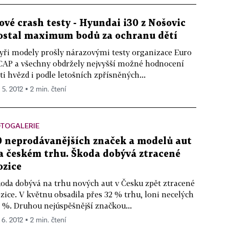
ové crash testy - Hyundai i30 z Nošovic
ostal maximum bodů za ochranu dětí
yři modely prošly nárazovými testy organizace Euro
AP a všechny obdržely nejvyšší možné hodnocení
ti hvězd i podle letošních zpřísněných...
 5. 2012 ▪ 2 min. čtení
OTOGALERIE
0 neprodávanějších značek a modelů aut
a českém trhu. Škoda dobývá ztracené
ozice
oda dobývá na trhu nových aut v Česku zpět ztracené
zice. V květnu obsadila přes 32 % trhu, loni necelých
 %. Druhou nejúspěšnější značkou...
 6. 2012 ▪ 2 min. čtení