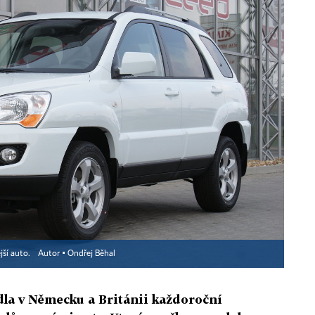
jší auto.
Autor ▪
Ondřej Běhal
la v Německu a Británii každoroční