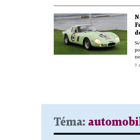
N
F
d
Sv
po
ne
7. 
Téma:
automobi