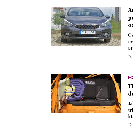
A
p
o
Os
ne
pr
17.
FO
T
d
Ja
tr
kt
12.