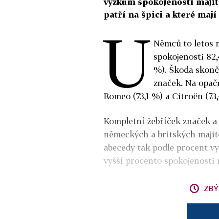
výzkum spokojenosti majite
patří na špici a které maj
U
Němců to letos 
spokojenosti 82,
%). Škoda skonč
značek. Na opač
Romeo (73,1 %) a Citroën (73,
Kompletní žebříček značek a
německých a britských majit
abecedy tak podle procent vy
vyšší procento spokojenosti n
ZBÝ