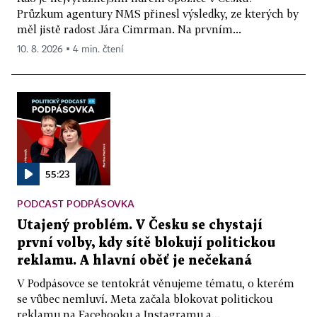
Průzkum agentury NMS přinesl výsledky, ze kterých by
měl jistě radost Jára Cimrman. Na prvním...
10. 8. 2026 ▪ 4 min. čtení
55:23
PODCAST PODPÁSOVKA
Utajený problém. V Česku se chystají
první volby, kdy sítě blokují politickou
reklamu. A hlavní oběť je nečekaná
V Podpásovce se tentokrát věnujeme tématu, o kterém
se vůbec nemluví. Meta začala blokovat politickou
reklamu na Facebooku a Instagramu a...