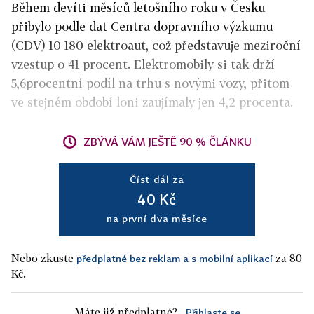
Během devíti měsíců letošního roku v Česku
přibylo podle dat Centra dopravního výzkumu
(CDV) 10 180 elektroaut, což představuje meziroční
vzestup o 41 procent. Elektromobily si tak drží
5,6procentní podíl na trhu s novými vozy, přitom
ve stejném období loni zaujímaly jen 4,2 procenta.
ZBÝVÁ VÁM JEŠTĚ 90 % ČLÁNKU
Číst dál za
40 Kč
na první dva měsíce
Nebo zkuste
za 80
předplatné bez reklam a s mobilní aplikací
Kč.
Máte již předplatné?
Přihlaste se