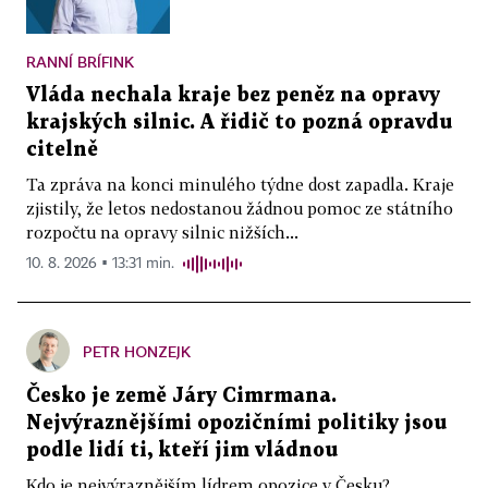
RANNÍ BRÍFINK
Vláda nechala kraje bez peněz na opravy
krajských silnic. A řidič to pozná opravdu
citelně
Ta zpráva na konci minulého týdne dost zapadla. Kraje
zjistily, že letos nedostanou žádnou pomoc ze státního
rozpočtu na opravy silnic nižších...
10. 8. 2026 ▪ 13:31 min.
PETR HONZEJK
Česko je země Járy Cimrmana.
Nejvýraznějšími opozičními politiky jsou
podle lidí ti, kteří jim vládnou
Kdo je nejvýraznějším lídrem opozice v Česku?