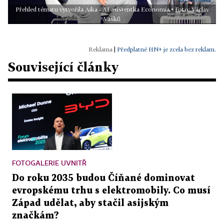
Přehled tématu vytvořila Aika - AI asistentka Economia • Foto: Václav
Vašků
|
Předplatné HN+ je zcela bez reklam.
Související články
FOTOGALERIE UVNITŘ
Do roku 2035 budou Číňané dominovat
evropskému trhu s elektromobily. Co musí
Západ udělat, aby stačil asijským
značkám?