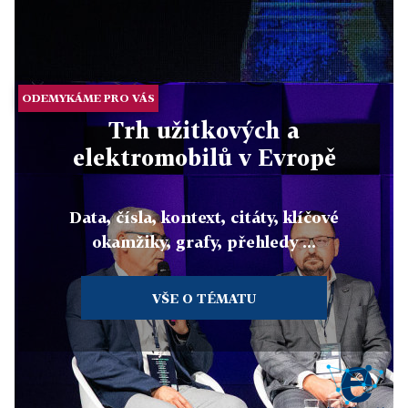
ODEMYKÁME PRO VÁS
Trh užitkových a
elektromobilů v Evropě
Data, čísla, kontext, citáty, klíčové
okamžiky, grafy, přehledy ...
VŠE O TÉMATU