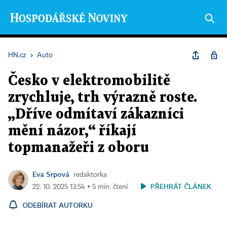
HN.cz
›
Auto
Česko v elektromobilitě
zrychluje, trh výrazně roste.
„Dříve odmítaví zákazníci
mění názor,“ říkají
topmanažeři z oboru
Eva Srpová
redaktorka
PŘEHRÁT ČLÁNEK
22. 10. 2025 13:54 ▪ 5 min. čtení
ODEBÍRAT AUTORKU