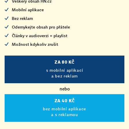
Veškerý obsah HN.cz
Mobilní aplikace
Bez reklam
Odemykejte obsah pro přátele
Články v audioverzi + playlist
Možnost kdykoliv zrušit
ZA 80 KČ
s mobilní aplikací
a bez reklam
nebo
ZA 40 KČ
bez mobilní aplikace
a s reklamou