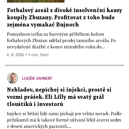
Fotbalový areál z divoké insolvenční kauzy
koupily Zbuzany. Profitovat z toho bude
zejména vymahač Bujnoch
Pomyslnou tečku za barvitým příběhem kolem
fotbalových Zbuzan udělal prodej tamního areálu. Po
nevydařené dražbě z konce minulého roku do...
6. 8. 2026 ▪ 5 min. čtení
LUDĚK VAINERT
Nehladov, nepíchej si injekci, prostě si
vezmi prášek. Eli Lilly má svatý grál
tlouštíků i investorů
Injekce si běžní lidé sami píchají jen velmi neradi. Podle
průzkumů má k takové formě užívání léků averzi sedm
z deseti amerických pacientů....