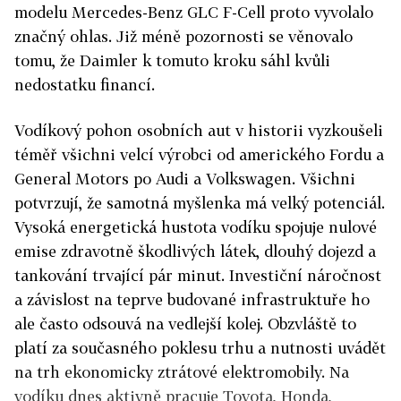
modelu Mercedes-Benz GLC F-Cell proto vyvolalo
značný ohlas. Již méně pozornosti se věnovalo
tomu, že Daimler k tomuto kroku sáhl kvůli
nedostatku financí.
Vodíkový pohon osobních aut v historii vyzkoušeli
téměř všichni velcí výrobci od amerického Fordu a
General Motors po Audi a Volkswagen. Všichni
potvrzují, že samotná myšlenka má velký potenciál.
Vysoká energetická hustota vodíku spojuje nulové
emise zdravotně škodlivých látek, dlouhý dojezd a
tankování trvající pár minut. Investiční náročnost
a závislost na teprve budované infrastruktuře ho
ale často odsouvá na vedlejší kolej. Obzvláště to
platí za současného poklesu trhu a nutnosti uvádět
na trh ekonomicky ztrátové elektromobily. Na
vodíku dnes aktivně pracuje Toyota, Honda,