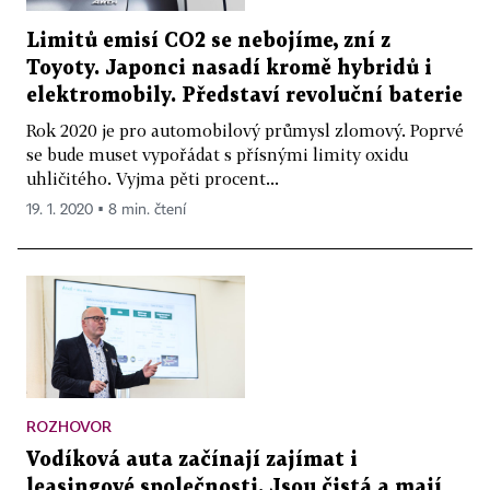
Limitů emisí CO2 se nebojíme, zní z
Toyoty. Japonci nasadí kromě hybridů i
elektromobily. Představí revoluční baterie
Rok 2020 je pro automobilový průmysl zlomový. Poprvé
se bude muset vypořádat s přísnými limity oxidu
uhličitého. Vyjma pěti procent...
19. 1. 2020 ▪ 8 min. čtení
ROZHOVOR
Vodíková auta začínají zajímat i
leasingové společnosti. Jsou čistá a mají