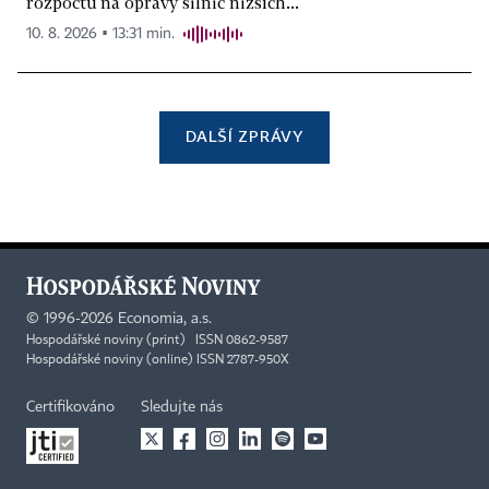
rozpočtu na opravy silnic nižších...
10. 8. 2026 ▪ 13:31 min.
DALŠÍ ZPRÁVY
©
1996-2026
Economia, a.s.
Hospodářské noviny (print) ISSN 0862-9587
Hospodářské noviny (online) ISSN 2787-950X
Certifikováno
Sledujte nás