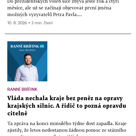
Do prezidentských voleb sice zbývá ještě rok a čtyři
měsíce, ale už se začínají objevovat první jména
možných vyzyvatelů Petra Pavla....
10. 8. 2026 ▪ 3 min. čtení
RANNÍ BRÍFINK
Vláda nechala kraje bez peněz na opravy
krajských silnic. A řidič to pozná opravdu
citelně
Ta zpráva na konci minulého týdne dost zapadla. Kraje
zjistily, že letos nedostanou žádnou pomoc ze státního