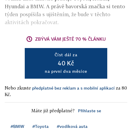
Hyundai a BMW. A právě bavorská značka si tento
týden pospíšila s ujištěním, že bude v těchto
aktivitách pokračovat.
ZBÝVÁ VÁM JEŠTĚ 70 % ČLÁNKU
Číst dál za
40 Kč
na první dva měsíce
Nebo zkuste
za 80
předplatné bez reklam a s mobilní aplikací
Kč.
Máte již předplatné?
Přihlaste se
#BMW
#Toyota
#vodíková auta