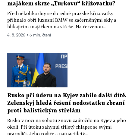
majákem skrze „Turkovu“ křižovatku?
Před několika dny se do jedné pražské křižovatky
přihnalo obří luxusní BMW se začerněnými skly a
blikajícím majáčkem na střeše. Na červenou...
4. 8. 2026 ▪ 6 min. čtení
Rusko při úderu na Kyjev zabilo další dítě.
Zelenskyj hledá řešení nedostatku zbraní
proti balistickým střelám
Rusko v noci na sobotu znovu zaútočilo na Kyjev a jeho
okolí. Při útoku zahynul tříletý chlapec se svými
prarodiči. Jeho rodiče a patnáctiletý...