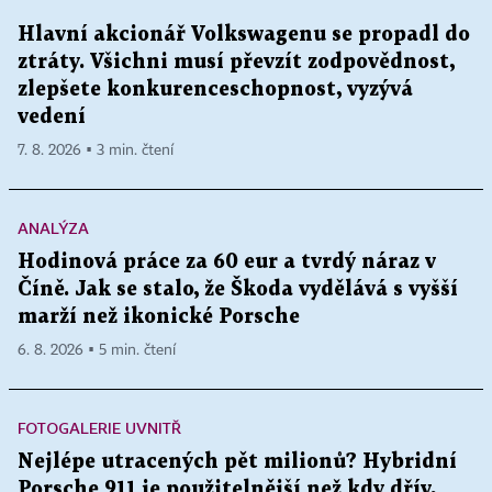
Hlavní akcionář Volkswagenu se propadl do
ztráty. Všichni musí převzít zodpovědnost,
zlepšete konkurenceschopnost, vyzývá
vedení
7. 8. 2026 ▪ 3 min. čtení
ANALÝZA
Hodinová práce za 60 eur a tvrdý náraz v
Číně. Jak se stalo, že Škoda vydělává s vyšší
marží než ikonické Porsche
6. 8. 2026 ▪ 5 min. čtení
FOTOGALERIE UVNITŘ
Nejlépe utracených pět milionů? Hybridní
Porsche 911 je použitelnější než kdy dřív,