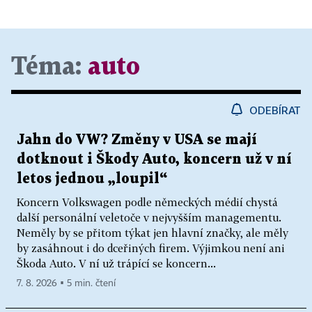
Téma:
auto
ODEBÍRAT
Jahn do VW? Změny v USA se mají
dotknout i Škody Auto, koncern už v ní
letos jednou „loupil“
Koncern Volkswagen podle německých médií chystá
další personální veletoče v nejvyšším managementu.
Neměly by se přitom týkat jen hlavní značky, ale měly
by zasáhnout i do dceřiných firem. Výjimkou není ani
Škoda Auto. V ní už trápící se koncern...
7. 8. 2026 ▪ 5 min. čtení