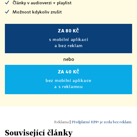
Články v audioverzi + playlist
Možnost kdykoliv zrušit
ZA 80 KČ
s mobilní aplikací
a bez reklam
nebo
ZA 40 KČ
bez mobilní aplikace
a s reklamou
|
Předplatné HN+ je zcela bez reklam.
Související články