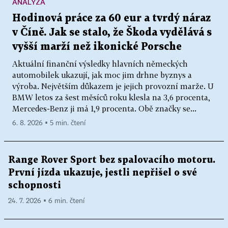
ANALÝZA
Hodinová práce za 60 eur a tvrdý náraz
v Číně. Jak se stalo, že Škoda vydělává s
vyšší marží než ikonické Porsche
Aktuální finanční výsledky hlavních německých
automobilek ukazují, jak moc jim drhne byznys a
výroba. Největším důkazem je jejich provozní marže. U
BMW letos za šest měsíců roku klesla na 3,6 procenta,
Mercedes-Benz ji má 1,9 procenta. Obě značky se...
6. 8. 2026 ▪ 5 min. čtení
Range Rover Sport bez spalovacího motoru.
První jízda ukazuje, jestli nepřišel o své
schopnosti
24. 7. 2026 ▪ 6 min. čtení