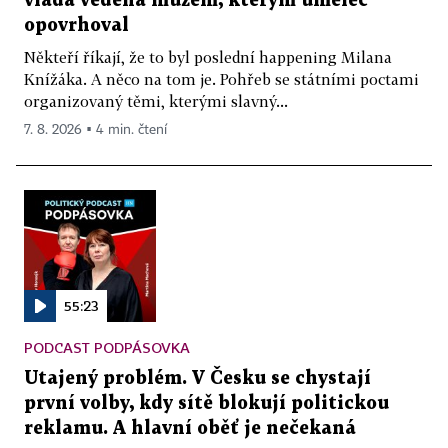
vláda vedená mužem, kterým umělec
opovrhoval
Někteří říkají, že to byl poslední happening Milana
Knížáka. A něco na tom je. Pohřeb se státními poctami
organizovaný těmi, kterými slavný...
7. 8. 2026 ▪ 4 min. čtení
55:23
PODCAST PODPÁSOVKA
Utajený problém. V Česku se chystají
první volby, kdy sítě blokují politickou
reklamu. A hlavní oběť je nečekaná