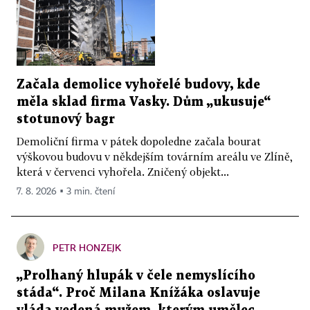
Začala demolice vyhořelé budovy, kde
měla sklad firma Vasky. Dům „ukusuje“
stotunový bagr
Demoliční firma v pátek dopoledne začala bourat
výškovou budovu v někdejším továrním areálu ve Zlíně,
která v červenci vyhořela. Zničený objekt...
7. 8. 2026 ▪ 3 min. čtení
PETR HONZEJK
„Prolhaný hlupák v čele nemyslícího
stáda“. Proč Milana Knížáka oslavuje