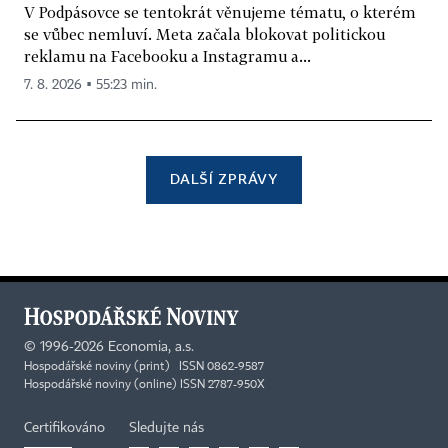
V Podpásovce se tentokrát věnujeme tématu, o kterém
se vůbec nemluví. Meta začala blokovat politickou
reklamu na Facebooku a Instagramu a...
7. 8. 2026 ▪ 55:23 min.
DALŠÍ ZPRÁVY
©
1996-2026
Economia, a.s.
Hospodářské noviny (print) ISSN 0862-9587
Hospodářské noviny (online) ISSN 2787-950X
Certifikováno
Sledujte nás