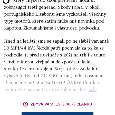
který chyběl do zkompletování mozaiky
zobrazující třetí generaci Škody Fabia. V okolí
portugalského Lisabonu jsme vyzkoušeli všechny
typy motorů, které zatím může mít novinka pod
kapotou. Zkoumali jsme i vlastnosti podvozku.
Hned na letišti jsme se sápali po nejslabší variantě
1.0 MPI/44 kW. Škodě patří pochvala za to, že se
rozhodla jít před novináře s kůží na trh i s touto
verzí, o kterou zřejmě bude zpočátku kvůli
struktuře ceníku zájem. Stojí totiž v základní
výbavě Active od 234 900 korun, tedy o osmnáct
tisíc méně než silnější 1.0 MPI/55 kW. Ceník a
technické parametry nové Fabie najdete
zde
.
ZBÝVÁ VÁM JEŠTĚ 90 % ČLÁNKU