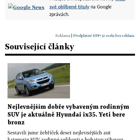
své oblíbené tituly
na Google
zprávách.
|
Předplatné HN+ je zcela bez reklam.
Související články
Nejlevnějším dobře vybaveným rodinným
SUV je aktuálně Hyundai ix35. Yeti bere
bronz
Sestavili jsme žebříček deset nejlevnějších aut
kategorie SUV rodinné velikosti s bohatou výbavou.