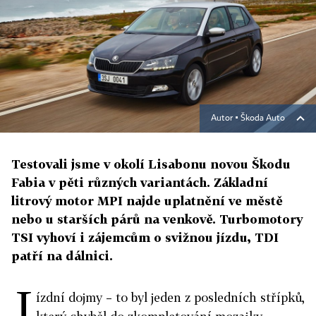
Autor ▪
Škoda Auto
Testovali jsme v okolí Lisabonu novou Škodu
Fabia v pěti různých variantách. Základní
litrový motor MPI najde uplatnění ve městě
nebo u starších párů na venkově. Turbomotory
TSI vyhoví i zájemcům o svižnou jízdu, TDI
patří na dálnici.
J
ízdní dojmy – to byl jeden z posledních střípků,