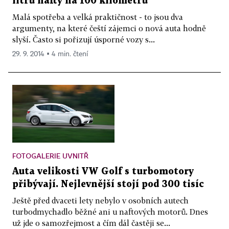
litru nafty na 100 kilometrů
Malá spotřeba a velká praktičnost - to jsou dva
argumenty, na které čeští zájemci o nová auta hodně
slyší. Často si pořizují úsporné vozy s...
29. 9. 2014 ▪ 4 min. čtení
FOTOGALERIE UVNITŘ
Auta velikosti VW Golf s turbomotory
přibývají. Nejlevnější stojí pod 300 tisíc
Ještě před dvaceti lety nebylo v osobních autech
turbodmychadlo běžné ani u naftových motorů. Dnes
už jde o samozřejmost a čím dál častěji se...