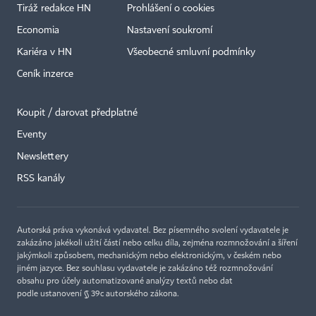
Tiráž redakce HN
Prohlášení o cookies
Economia
Nastavení soukromí
Kariéra v HN
Všeobecné smluvní podmínky
Ceník inzerce
Koupit / darovat předplatné
Eventy
×
Newslettery
RSS kanály
Autorská práva vykonává vydavatel. Bez písemného svolení vydavatele je
zakázáno jakékoli užití částí nebo celku díla, zejména rozmnožování a šíření
jakýmkoli způsobem, mechanickým nebo elektronickým, v českém nebo
jiném jazyce. Bez souhlasu vydavatele je zakázáno též rozmnožování
obsahu pro účely automatizované analýzy textů nebo dat
podle ustanovení § 39c autorského zákona.