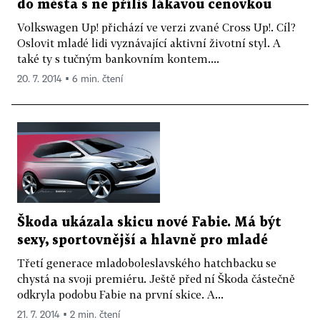
do města s ne příliš lákavou cenovkou
Volkswagen Up! přichází ve verzi zvané Cross Up!. Cíl?
Oslovit mladé lidi vyznávající aktivní životní styl. A
také ty s tučným bankovním kontem....
20. 7. 2014 ▪ 6 min. čtení
Škoda ukázala skicu nové Fabie. Má být
sexy, sportovnější a hlavně pro mladé
Třetí generace mladoboleslavského hatchbacku se
chystá na svoji premiéru. Ještě před ní Škoda částečně
odkryla podobu Fabie na první skice. A...
21. 7. 2014 ▪ 2 min. čtení