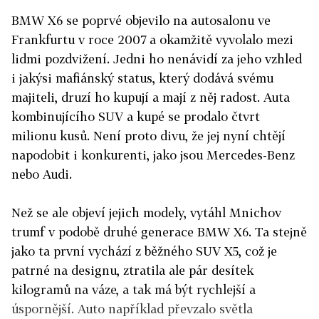
BMW X6 se poprvé objevilo na autosalonu ve
Frankfurtu v roce 2007 a okamžitě vyvolalo mezi
lidmi pozdvižení. Jedni ho nenávidí za jeho vzhled
i jakýsi mafiánský status, který dodává svému
majiteli, druzí ho kupují a mají z něj radost. Auta
kombinujícího SUV a kupé se prodalo čtvrt
milionu kusů. Není proto divu, že jej nyní chtějí
napodobit i konkurenti, jako jsou Mercedes-Benz
nebo Audi.
Než se ale objeví jejich modely, vytáhl Mnichov
trumf v podobě druhé generace BMW X6. Ta stejně
jako ta první vychází z běžného SUV X5, což je
patrné na designu, ztratila ale pár desítek
kilogramů na váze, a tak má být rychlejší a
úspornější. Auto například převzalo světla