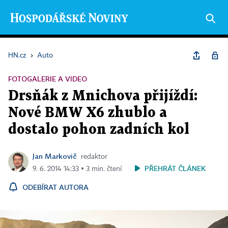
HN.cz
›
Auto
FOTOGALERIE A VIDEO
Drsňák z Mnichova přijíždí:
Nové BMW X6 zhublo a
dostalo pohon zadních kol
Jan Markovič
redaktor
PŘEHRÁT ČLÁNEK
9. 6. 2014 14:33 ▪ 3 min. čtení
ODEBÍRAT AUTORA