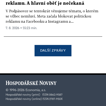
reklamu. A hlavní oběť je nečekaná
V Podpásovce se tentokrát věnujeme tématu, o kterém
se vůbec nemluví. Meta začala blokovat politickou
reklamu na Facebooku a Instagramu a...
7. 8. 2026 ▪ 55:23 min.
DALŠÍ ZPRÁVY
©
1996-2026
Economia, a.s.
Hospodářské noviny (print) ISSN 0862-9587
Hospodářské noviny (online) ISSN 2787-950X