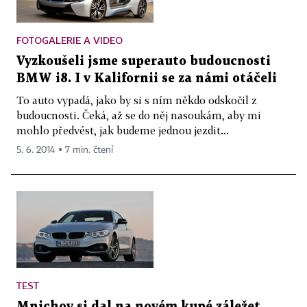
FOTOGALERIE A VIDEO
Vyzkoušeli jsme superauto budoucnosti
BMW i8. I v Kalifornii se za námi otáčeli
To auto vypadá, jako by si s ním někdo odskočil z
budoucnosti. Čeká, až se do něj nasoukám, aby mi
mohlo předvést, jak budeme jednou jezdit...
5. 6. 2014 ▪ 7 min. čtení
TEST
Mnichov si dal na novém kupé záležet.