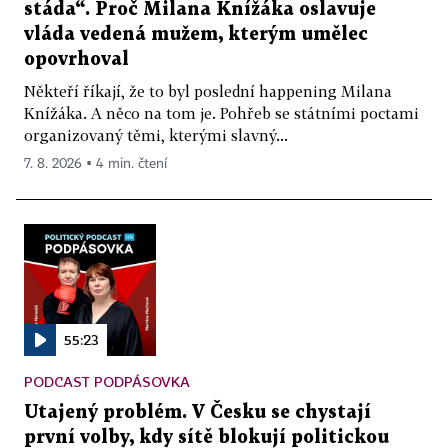
stáda“. Proč Milana Knížáka oslavuje
vláda vedená mužem, kterým umělec
opovrhoval
Někteří říkají, že to byl poslední happening Milana
Knížáka. A něco na tom je. Pohřeb se státními poctami
organizovaný těmi, kterými slavný...
7. 8. 2026 ▪ 4 min. čtení
55:23
PODCAST PODPÁSOVKA
Utajený problém. V Česku se chystají
první volby, kdy sítě blokují politickou