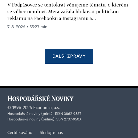
V Podpásovce se tentokrát věnujeme tématu, o kterém
se vůbec nemluví. Meta začala blokovat politickou
reklamu na Facebooku a Instagramu a...
7. 8. 2026 ▪ 55:23 min.
DALŠÍ ZPRÁVY
©
1996-2026
Economia, a.s.
Hospodářské noviny (print) ISSN 0862-9587
Hospodářské noviny (online) ISSN 2787-950X
Certifikováno
Sledujte nás