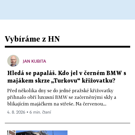
Vybíráme z HN
JAN KUBITA
Hledá se papaláš. Kdo jel v černém BMW s
majákem skrze „Turkovu“ křižovatku?
Před několika dny se do jedné pražské křižovatky
přihnalo obří luxusní BMW se začerněnými skly a
blikajícím majáčkem na střeše. Na červenou...
4. 8. 2026 ▪ 6 min. čtení