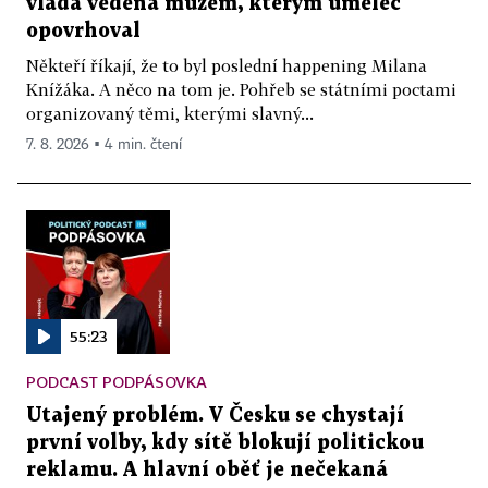
vláda vedená mužem, kterým umělec
opovrhoval
Někteří říkají, že to byl poslední happening Milana
Knížáka. A něco na tom je. Pohřeb se státními poctami
organizovaný těmi, kterými slavný...
7. 8. 2026 ▪ 4 min. čtení
55:23
PODCAST PODPÁSOVKA
Utajený problém. V Česku se chystají
první volby, kdy sítě blokují politickou
reklamu. A hlavní oběť je nečekaná