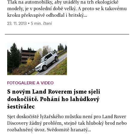
Tlak na automobilky, aby uváděly na trh ekologické
modely, je v poslední době velký. A proto se k takovému
kroku překvapivě odhodlal i britský...
23. 11. 2013 ▪ 5 min. čtení
FOTOGALERIE A VIDEO
S novým Land Roverem jsme sjeli
doskočiště. Pohání ho lahůdkový
šestiválec
Sjet doskočiště lyžařského můstku není pro Land Rover
Discovery žádný problém, stejně tak hluboký brod nebo
rozbahněný úvoz. Svědomitě hranatý...