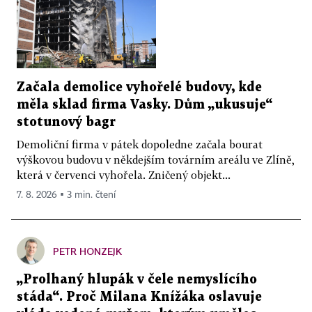
Začala demolice vyhořelé budovy, kde
měla sklad firma Vasky. Dům „ukusuje“
stotunový bagr
Demoliční firma v pátek dopoledne začala bourat
výškovou budovu v někdejším továrním areálu ve Zlíně,
která v červenci vyhořela. Zničený objekt...
7. 8. 2026 ▪ 3 min. čtení
PETR HONZEJK
„Prolhaný hlupák v čele nemyslícího
stáda“. Proč Milana Knížáka oslavuje