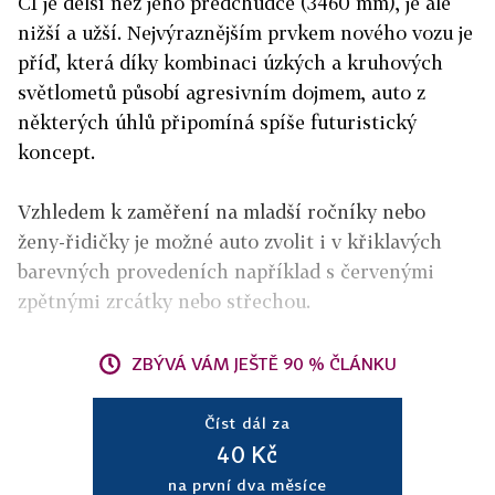
C1 je delší než jeho předchůdce (3460 mm), je ale
nižší a užší. Nejvýraznějším prvkem nového vozu je
příď, která díky kombinaci úzkých a kruhových
světlometů působí agresivním dojmem, auto z
některých úhlů připomíná spíše futuristický
koncept.
Vzhledem k zaměření na mladší ročníky nebo
ženy-řidičky je možné auto zvolit i v křiklavých
barevných provedeních například s červenými
zpětnými zrcátky nebo střechou.
ZBÝVÁ VÁM JEŠTĚ 90 % ČLÁNKU
Číst dál za
40 Kč
na první dva měsíce