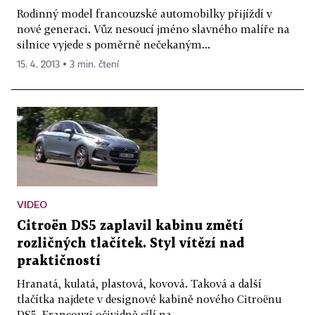
Rodinný model francouzské automobilky přijíždí v
nové generaci. Vůz nesoucí jméno slavného malíře na
silnice vyjede s poměrně nečekaným...
15. 4. 2013 ▪ 3 min. čtení
VIDEO
Citroën DS5 zaplavil kabinu změtí
rozličných tlačítek. Styl vítězí nad
praktičností
Hranatá, kulatá, plastová, kovová. Taková a další
tlačítka najdete v designové kabině nového Citroënu
DS5. Francouzi očividně cílí na...