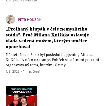
7. 8. 2026 ▪ 3 min. čtení
PETR HONZEJK
„Prolhaný hlupák v čele nemyslícího
stáda“. Proč Milana Knížáka oslavuje
vláda vedená mužem, kterým umělec
opovrhoval
Někteří říkají, že to byl poslední happening Milana
Knížáka. A něco na tom je. Pohřeb se státními poctami
organizovaný těmi, kterými slavný...
7. 8. 2026 ▪ 4 min. čtení