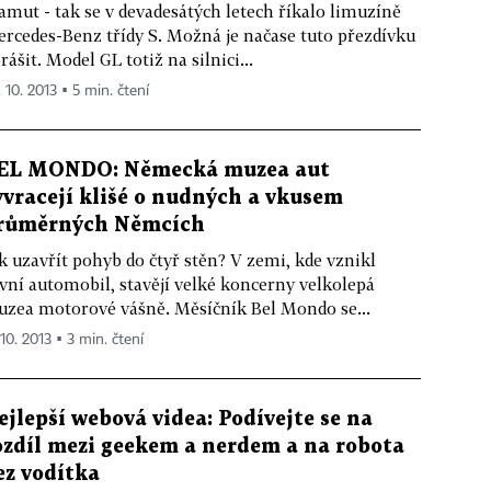
mut - tak se v devadesátých letech říkalo limuzíně
rcedes-Benz třídy S. Možná je načase tuto přezdívku
rášit. Model GL totiž na silnici...
 10. 2013 ▪ 5 min. čtení
EL MONDO: Německá muzea aut
yvracejí klišé o nudných a vkusem
růměrných Němcích
k uzavřít pohyb do čtyř stěn? V zemi, kde vznikl
vní automobil, stavějí velké koncerny velkolepá
zea motorové vášně. Měsíčník Bel Mondo se...
 10. 2013 ▪ 3 min. čtení
ejlepší webová videa: Podívejte se na
ozdíl mezi geekem a nerdem a na robota
ez vodítka