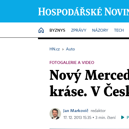
BYZNYS
HOME
ZPRÁVY
NÁZORY
TECH
HN.cz
›
Auto
FOTOGALERIE A VIDEO
Nový Mercede
kráse. V Česk
Jan Markovič
redaktor
17. 12. 2013 15:35 ▪ 3 min. čtení