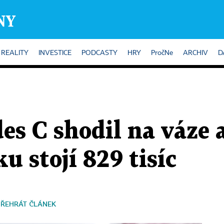
REALITY
INVESTICE
PODCASTY
HRY
PročNe
ARCHIV
D
s C shodil na váze a
u stojí 829 tisíc
PŘEHRÁT ČLÁNEK