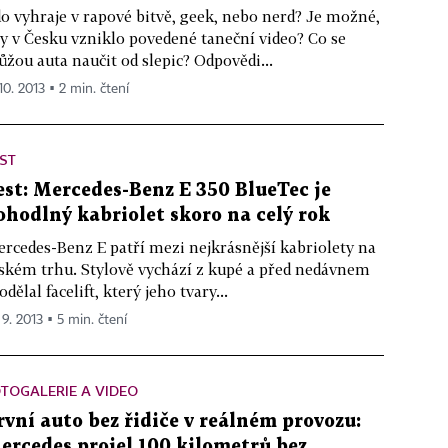
o vyhraje v rapové bitvě, geek, nebo nerd? Je možné,
y v Česku vzniklo povedené taneční video? Co se
žou auta naučit od slepic? Odpovědi...
10. 2013 ▪ 2 min. čtení
ST
est: Mercedes-Benz E 350 BlueTec je
ohodlný kabriolet skoro na celý rok
rcedes-Benz E patří mezi nejkrásnější kabriolety na
ském trhu. Stylově vychází z kupé a před nedávnem
odělal facelift, který jeho tvary...
 9. 2013 ▪ 5 min. čtení
TOGALERIE A VIDEO
rvní auto bez řidiče v reálném provozu:
ercedes projel 100 kilometrů bez