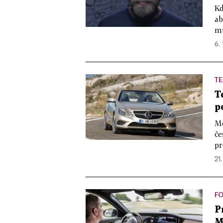
Kd
ab
mů
6. 
TE
T
p
Me
če
pr
21.
FO
P
M