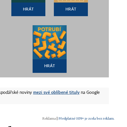
HRÁT
HRÁT
HRÁT
mezi své oblíbené tituly
ospodářské noviny
na Google
|
Předplatné HN+ je zcela bez reklam.