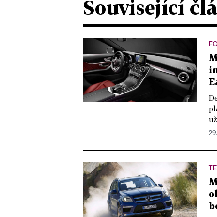
Související čl
FO
M
i
E
De
pl
už
29.
TE
M
o
b