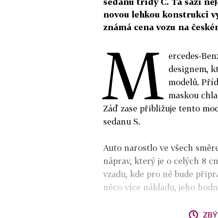
sedanu třídy C. Ta sází nej
novou lehkou konstrukci vyu
známá cena vozu na českém
M
ercedes-Benz
designem, kt
modelů. Příď
maskou chlad
Záď zase přibližuje tento m
sedanu S.
Auto narostlo ve všech směrec
náprav, který je o celých 8 cm
vzadu, kde pro ně bude připra
něco více nákladu, jeho hodn
ZBÝ