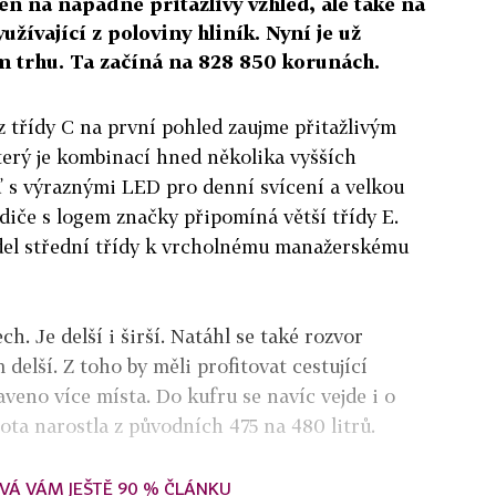
en na nápadně přitažlivý vzhled, ale také na
žívající z poloviny hliník. Nyní je už
 trhu. Ta začíná na 828 850 korunách.
 třídy C na první pohled zaujme přitažlivým
erý je kombinací hned několika vyšších
 s výraznými LED pro denní svícení a velkou
iče s logem značky připomíná větší třídy E.
odel střední třídy k vrcholnému manažerskému
h. Je delší i širší. Natáhl se také rozvor
 delší. Z toho by měli profitovat cestující
veno více místa. Do kufru se navíc vejde i o
ota narostla z původních 475 na 480 litrů.
VÁ VÁM JEŠTĚ 90 % ČLÁNKU