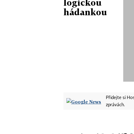
logickou
hádankou
Přidejte si H
zprávách.