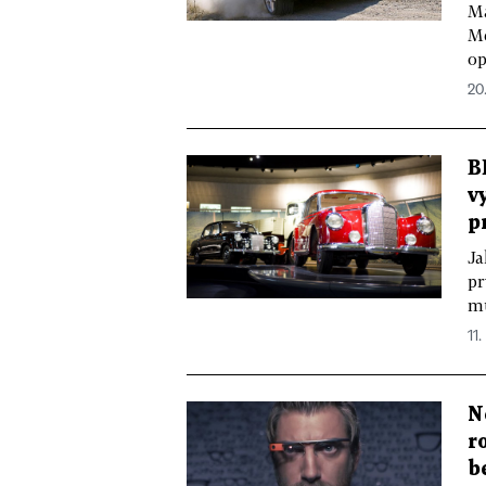
Ma
Me
op
20.
B
v
p
Ja
pr
mu
11.
N
r
b