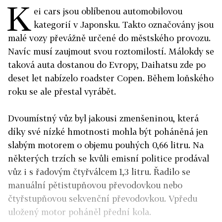
K
ei cars jsou oblíbenou automobilovou
kategorií v Japonsku. Takto označovány jsou
malé vozy převážně určené do městského provozu.
Navíc musí zaujmout svou roztomilostí. Málokdy se
taková auta dostanou do Evropy, Daihatsu zde po
deset let nabízelo roadster Copen. Během loňského
roku se ale přestal vyrábět.
Dvoumístný vůz byl jakousi zmenšeninou, která
díky své nízké hmotnosti mohla být poháněná jen
slabým motorem o objemu pouhých 0,66 litru. Na
některých trzích se kvůli emisní politice prodával
vůz i s řadovým čtyřválcem 1,3 litru. Řadilo se
manuální pětistupňovou převodovkou nebo
čtyřstupňovou sekvenční převodovkou. Vpředu
uložený motor poháněl přední kola.