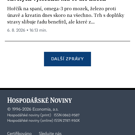
Hořčík na spaní, omega-3 pro mozek, železo proti
únavě a kreatin dnes skoro na všechno. Trh s doplňky
stravy slibuje řadu benefitů, ale které z...
6. 8. 2026 ▪ 16:13 min.
DALŠÍ ZPRÁVY
©
1996-2026
Economia, a.s.
Hospodářské noviny (print) ISSN 0862-9587
Hospodářské noviny (online) ISSN 2787-950X
Certifikováno
Sledujte nás