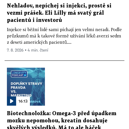
Nehladov, nepíchej si injekci, prostě si
vezmi prášek. Eli Lilly má svatý grál
pacientů i investorů
Injekce si běžní lidé sami píchají jen velmi neradi. Podle
průzkumů má k takové formě užívání léků averzi sedm
z deseti amerických pacientů....
7. 8. 2026 ▪ 4 min. čtení
16:13
Biotechnoložka: Omega-3 před úpadkem
mozku nepomohou, kreatin dosahuje
skvělých výsledků. Má to ale háček