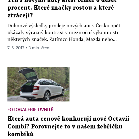
Trh s novými auty klesl téměř o deset
procent. Které značky rostou a které
ztrácejí?
Dubnové výsledky prodeje nových aut v Česku opět
ukázaly výrazný kontrast v meziroční výkonnosti
některých značek. Zatímco Honda, Mazda nebo...
7. 5. 2013 ▪ 3 min. čtení
FOTOGALERIE UVNITŘ
Která auta cenově konkurují nové Octavii
Combi? Porovnejte to v našem žebříčku
kombíků