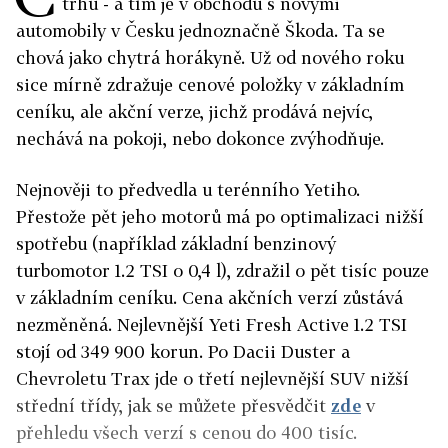
trhu - a tím je v obchodu s novými
automobily v Česku jednoznačně Škoda. Ta se
chová jako chytrá horákyně. Už od nového roku
sice mírně zdražuje cenové položky v základním
ceníku, ale akční verze, jichž prodává nejvíc,
nechává na pokoji, nebo dokonce zvýhodňuje.
Nejnověji to předvedla u terénního Yetiho.
Přestože pět jeho motorů má po optimalizaci nižší
spotřebu (například základní benzinový
turbomotor 1.2 TSI o 0,4 l), zdražil o pět tisíc pouze
v základním ceníku. Cena akčních verzí zůstává
nezměněná. Nejlevnější Yeti Fresh Active 1.2 TSI
stojí od 349 900 korun. Po Dacii Duster a
Chevroletu Trax jde o třetí nejlevnější SUV nižší
střední třídy, jak se můžete přesvědčit
zde
v
přehledu všech verzí s cenou do 400 tisíc.