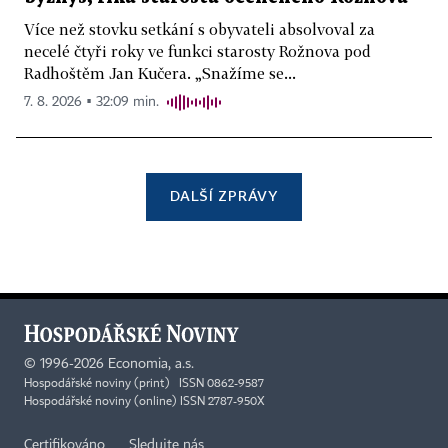
Více než stovku setkání s obyvateli absolvoval za
necelé čtyři roky ve funkci starosty Rožnova pod
Radhoštěm Jan Kučera. „Snažíme se...
7. 8. 2026 ▪ 32:09 min.
DALŠÍ ZPRÁVY
©
1996-2026
Economia, a.s.
Hospodářské noviny (print) ISSN 0862-9587
Hospodářské noviny (online) ISSN 2787-950X
Certifikováno
Sledujte nás