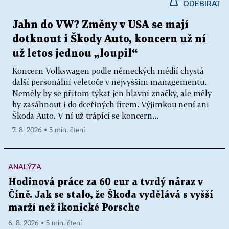
ODEBÍRAT
Jahn do VW? Změny v USA se mají
dotknout i Škody Auto, koncern už ní
už letos jednou „loupil“
Koncern Volkswagen podle německých médií chystá
další personální veletoče v nejvyšším managementu.
Neměly by se přitom týkat jen hlavní značky, ale měly
by zasáhnout i do dceřiných firem. Výjimkou není ani
Škoda Auto. V ní už trápící se koncern...
7. 8. 2026 ▪ 5 min. čtení
ANALÝZA
Hodinová práce za 60 eur a tvrdý náraz v
Číně. Jak se stalo, že Škoda vydělává s vyšší
marží než ikonické Porsche
6. 8. 2026 ▪ 5 min. čtení