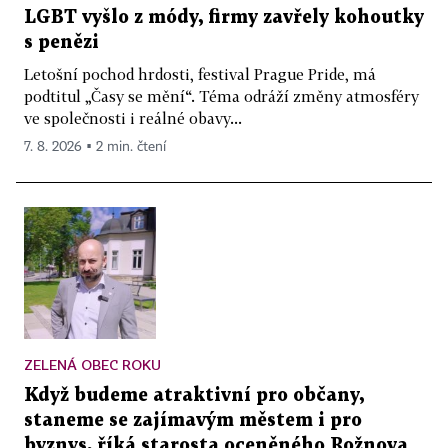
LGBT vyšlo z módy, firmy zavřely kohoutky
s penězi
Letošní pochod hrdosti, festival Prague Pride, má
podtitul „Časy se mění“. Téma odráží změny atmosféry
ve společnosti i reálné obavy...
7. 8. 2026 ▪ 2 min. čtení
ZELENÁ OBEC ROKU
Když budeme atraktivní pro občany,
staneme se zajímavým městem i pro
byznys, říká starosta oceněného Rožnova