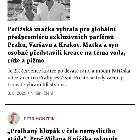
Pařížská značka vybrala pro globální
předpremiéru exkluzivních parfémů
Prahu, Varšavu a Krakov. Matka a syn
osobně představili kreace na téma voda,
růže a pižmo
Je 23. července krátce po deváté ráno a módní Pařížská
ulice v centru Prahy ještě spí. Přesto se tudy začínají
trousit vybraní lifestyloví...
8. 8. 2026 ▪ 4 min. čtení
PETR HONZEJK
„Prolhaný hlupák v čele nemyslícího
stáda“. Proč Milana Knížáka oslavuje