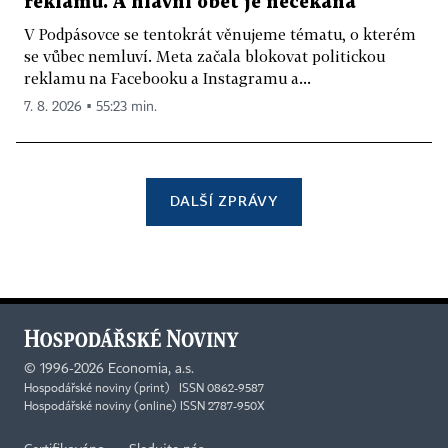
reklamu. A hlavní oběť je nečekaná
V Podpásovce se tentokrát věnujeme tématu, o kterém
se vůbec nemluví. Meta začala blokovat politickou
reklamu na Facebooku a Instagramu a...
7. 8. 2026 ▪ 55:23 min.
DALŠÍ ZPRÁVY
©
1996-2026
Economia, a.s.
Hospodářské noviny (print) ISSN 0862-9587
Hospodářské noviny (online) ISSN 2787-950X