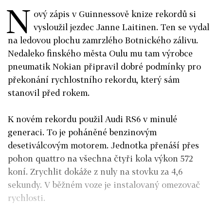
N
ový zápis v Guinnessově knize rekordů si
vysloužil jezdec Janne Laitinen. Ten se vydal
na ledovou plochu zamrzlého Botnického zálivu.
Nedaleko finského města Oulu mu tam výrobce
pneumatik Nokian připravil dobré podmínky pro
překonání rychlostního rekordu, který sám
stanovil před rokem.
K novém rekordu použil Audi RS6 v minulé
generaci. To je poháněné benzinovým
desetiválcovým motorem. Jednotka přenáší přes
pohon quattro na všechna čtyři kola výkon 572
koní. Zrychlit dokáže z nuly na stovku za 4,6
sekundy. V běžném voze je instalovaný omezovač
rychlosti.