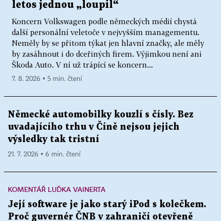
letos jednou „loupil“
Koncern Volkswagen podle německých médií chystá
další personální veletoče v nejvyšším managementu.
Neměly by se přitom týkat jen hlavní značky, ale měly
by zasáhnout i do dceřiných firem. Výjimkou není ani
Škoda Auto. V ní už trápící se koncern...
7. 8. 2026 ▪ 5 min. čtení
Německé automobilky kouzlí s čísly. Bez
uvadajícího trhu v Číně nejsou jejich
výsledky tak tristní
21. 7. 2026 ▪ 6 min. čtení
KOMENTÁŘ LUĎKA VAINERTA
Její software je jako starý iPod s kolečkem.
Proč guvernér ČNB v zahraničí otevřeně