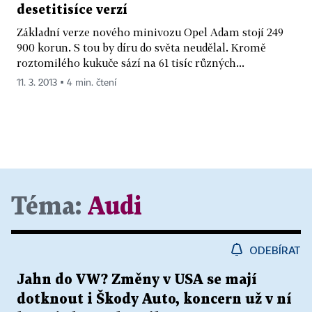
desetitisíce verzí
Základní verze nového minivozu Opel Adam stojí 249
900 korun. S tou by díru do světa neudělal. Kromě
roztomilého kukuče sází na 61 tisíc různých...
11. 3. 2013 ▪ 4 min. čtení
Téma:
Audi
ODEBÍRAT
Jahn do VW? Změny v USA se mají
dotknout i Škody Auto, koncern už v ní