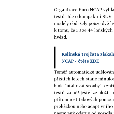
Organizace Euro NCAP vyhlási
testů. Jde o kompaktní SUV 
modely obdržely pouze dvě hvě
k tomu, že 33 ze 44 loňských
hvězd.
Kolínská trojčata získal
NCAP
- čtěte ZDE
Téměř automatické udělován
příštích letech stane minulos
bude "utahovat šrouby" a zpř
testů, za něž ještě lze uloži
přítomnost takových pomocn
překážkou nebo adaptivního 
nastavený odstup od vozidla