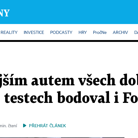
REALITY
INVESTICE
PODCASTY
HRY
PročNe
ARCHIV
D
jším autem všech dob
 testech bodoval i F
PŘEHRÁT ČLÁNEK
min. čtení