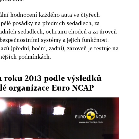
lní hodnocení každého auta ve čtyřech
spělé posádky na předních sedadlech, za
zadních sedadlech, ochranu chodců a za úroveň
bezpečnostními systémy a jejich funkčnost.
azů (přední, boční, zadní), zároveň je testuje na
nějších podmínkách.
a roku 2013 podle výsledků
slé organizace Euro NCAP