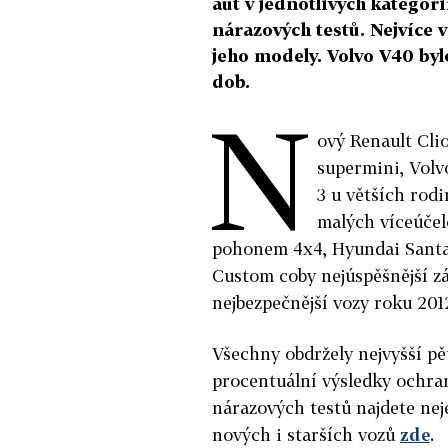
aut v jednotlivých kategor
nárazových testů. Nejvíce 
jeho modely. Volvo V40 by
dob.
N
ový Renault Cli
supermini, Vol
3 u větších rod
malých víceúčel
pohonem 4x4, Hyundai Santa 
Custom coby nejúspěšnější z
nejbezpečnější vozy roku 201
Všechny obdržely nejvyšší p
procentuální výsledky ochran
nárazových testů najdete nej
nových i starších vozů
zde
.