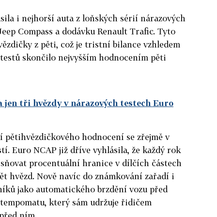
la i nejhorší auta z loňských sérií nárazových
Jeep Compass a dodávku Renault Trafic. Tyto
zdičky z pěti, což je tristní bilance vzhledem
 testů skončilo nejvyšším hodnocením pěti
a jen tři hvězdy v nárazových testech Euro
í pětihvězdičkového hodnocení se zřejmě v
tí. Euro NCAP již dříve vyhlásila, že každý rok
ísňovat procentuální hranice v dílčích částech
t pět hvězd. Nově navíc do známkování zařadí i
íků jako automatického brzdění vozu před
tempomatu, který sám udržuje řidičem
 před ním.