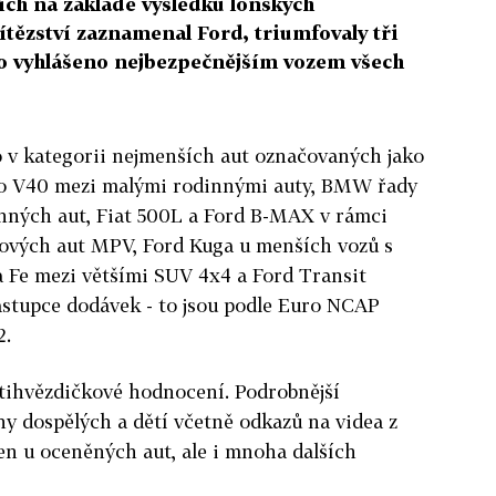
iích na základě výsledků loňských
vítězství zaznamenal Ford, triumfovaly tři
lo vyhlášeno nejbezpečnějším vozem všech
o v kategorii nejmenších aut označovaných jako
vo V40 mezi malými rodinnými auty, BMW řady
inných aut, Fiat 500L a Ford B-MAX v rámci
ových aut MPV, Ford Kuga u menších vozů s
Fe mezi většími SUV 4x4 a Ford Transit
ástupce dodávek - to jsou podle Euro NCAP
2.
ětihvězdičkové hodnocení. Podrobnější
y dospělých a dětí včetně odkazů na videa z
en u oceněných aut, ale i mnoha dalších