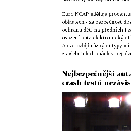
Euro NCAP uděluje procentuá
oblastech - za bezpečnost do
ochranu dětí na předních i 
osazení auta elektronickými 
Auta rozbíjí různými typy nár
zkušebních drahách v nejrůz
Nejbezpečnější aut
crash testů nezávi