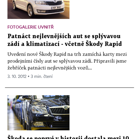
FOTOGALERIE UVNITŘ
Patnáct nejlevnějších aut se splývavou
zádí a klimatizací - včetně Škody Rapid
Uvedení nové Škody Rapid na trh zamíchá karty mezi
prodejními čísly aut se splývavou zádí. Připravili jsme
žebříček patnácti nejlevnějších vozů...
3. 10. 2012 ▪ 3 min. čtení
Škoda se poprvé v historii dostala mezi 10