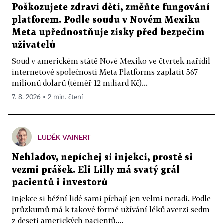
Poškozujete zdraví dětí, změňte fungování
platforem. Podle soudu v Novém Mexiku
Meta upřednostňuje zisky před bezpečím
uživatelů
Soud v americkém státě Nové Mexiko ve čtvrtek nařídil
internetové společnosti Meta Platforms zaplatit 567
milionů dolarů (téměř 12 miliard Kč)...
7. 8. 2026 ▪ 2 min. čtení
LUDĚK VAINERT
Nehladov, nepíchej si injekci, prostě si
vezmi prášek. Eli Lilly má svatý grál
pacientů i investorů
Injekce si běžní lidé sami píchají jen velmi neradi. Podle
průzkumů má k takové formě užívání léků averzi sedm
z deseti amerických pacientů....