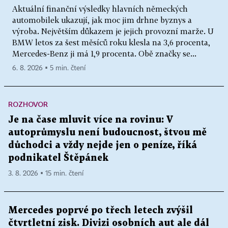
Aktuální finanční výsledky hlavních německých
automobilek ukazují, jak moc jim drhne byznys a
výroba. Největším důkazem je jejich provozní marže. U
BMW letos za šest měsíců roku klesla na 3,6 procenta,
Mercedes-Benz ji má 1,9 procenta. Obě značky se...
6. 8. 2026 ▪ 5 min. čtení
ROZHOVOR
Je na čase mluvit více na rovinu: V
autoprůmyslu není budoucnost, štvou mě
důchodci a vždy nejde jen o peníze, říká
podnikatel Štěpánek
3. 8. 2026 ▪ 15 min. čtení
Mercedes poprvé po třech letech zvýšil
čtvrtletní zisk. Divizi osobních aut ale dál