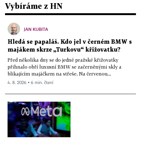
Vybíráme z HN
JAN KUBITA
Hledá se papaláš. Kdo jel v černém BMW s
majákem skrze „Turkovu“ křižovatku?
Před několika dny se do jedné pražské křižovatky
přihnalo obří luxusní BMW se začerněnými skly a
blikajícím majáčkem na střeše. Na červenou...
4. 8. 2026 ▪ 6 min. čtení