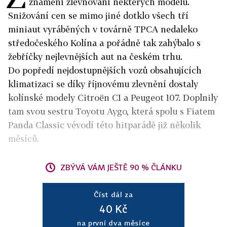
znamení zlevňování některých modelů.
Snižování cen se mimo jiné dotklo všech tří
miniaut vyráběných v továrně TPCA nedaleko
středočeského Kolína a pořádně tak zahýbalo s
žebříčky nejlevnějších aut na českém trhu.
Do popředí nejdostupnějších vozů obsahujících
klimatizaci se díky říjnovému zlevnění dostaly
kolínské modely Citroën C1 a Peugeot 107. Doplnily
tam svou sestru Toyotu Aygo, která spolu s Fiatem
Panda Classic vévodí této hitparádě již několik
měsíců.
ZBÝVÁ VÁM JEŠTĚ 90 % ČLÁNKU
Číst dál za
40 Kč
na první dva měsíce