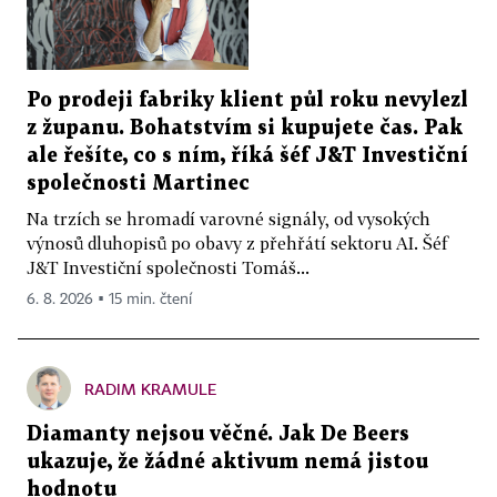
Po prodeji fabriky klient půl roku nevylezl
z županu. Bohatstvím si kupujete čas. Pak
ale řešíte, co s ním, říká šéf J&T Investiční
společnosti Martinec
Na trzích se hromadí varovné signály, od vysokých
výnosů dluhopisů po obavy z přehřátí sektoru AI. Šéf
J&T Investiční společnosti Tomáš...
6. 8. 2026 ▪ 15 min. čtení
RADIM KRAMULE
Diamanty nejsou věčné. Jak De Beers
ukazuje, že žádné aktivum nemá jistou
hodnotu