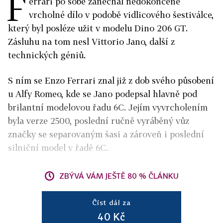
F
errari po sobě zanechal nedokončené
vrcholné dílo v podobě vidlicového šestiválce,
který byl posléze užit v modelu Dino 206 GT.
Zásluhu na tom nesl Vittorio Jano, další z
technických géniů.
S ním se Enzo Ferrari znal již z dob svého působení
u Alfy Romeo, kde se Jano podepsal hlavně pod
brilantní modelovou řadu 6C. Jejím vyvrcholením
byla verze 2500, poslední ručně vyráběný vůz
značky se separovaným šasi a zároveň i poslední
silniční model v řadě 6C.
ZBÝVÁ VÁM JEŠTĚ 80 % ČLÁNKU
Číst dál za
40 Kč