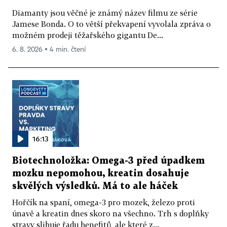
Diamanty jsou věčné je známý název filmu ze série
Jamese Bonda. O to větší překvapení vyvolala zpráva o
možném prodeji těžařského gigantu De...
6. 8. 2026 ▪ 4 min. čtení
16:13
Biotechnoložka: Omega-3 před úpadkem
mozku nepomohou, kreatin dosahuje
skvělých výsledků. Má to ale háček
Hořčík na spaní, omega-3 pro mozek, železo proti
únavě a kreatin dnes skoro na všechno. Trh s doplňky
stravy slibuje řadu benefitů, ale které z...