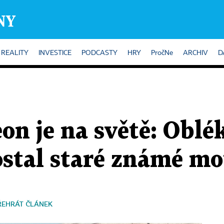
REALITY
INVESTICE
PODCASTY
HRY
PročNe
ARCHIV
D
eon je na světě: Oblé
ostal staré známé mo
ŘEHRÁT ČLÁNEK