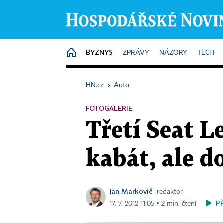
BYZNYS
HOME
ZPRÁVY
NÁZORY
TECH
HN.cz
›
Auto
FOTOGALERIE
Třetí Seat L
kabát, ale d
Jan Markovič
redaktor
P
17. 7. 2012 11:05 ▪ 2 min. čtení