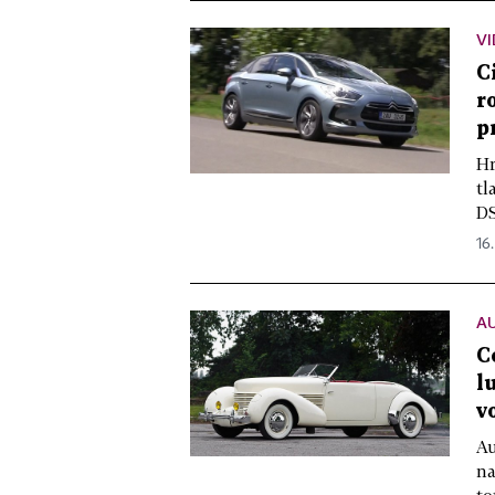
V
C
r
p
Hr
tl
DS
16.
A
C
l
v
Au
na
to