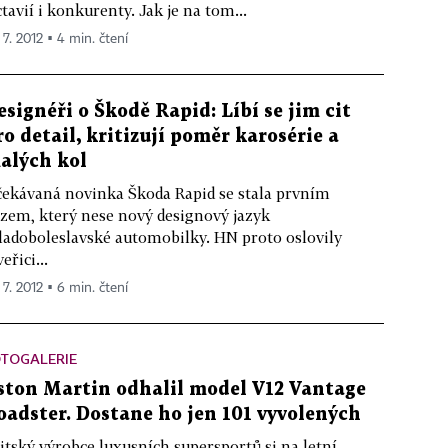
tavií i konkurenty. Jak je na tom...
 7. 2012 ▪ 4 min. čtení
esignéři o Škodě Rapid: Líbí se jim cit
ro detail, kritizují poměr karosérie a
alých kol
ekávaná novinka Škoda Rapid se stala prvním
zem, který nese nový designový jazyk
adoboleslavské automobilky. HN proto oslovily
veřici...
 7. 2012 ▪ 6 min. čtení
OTOGALERIE
ston Martin odhalil model V12 Vantage
oadster. Dostane ho jen 101 vyvolených
itský výrobce luxusních supersportů si na letní