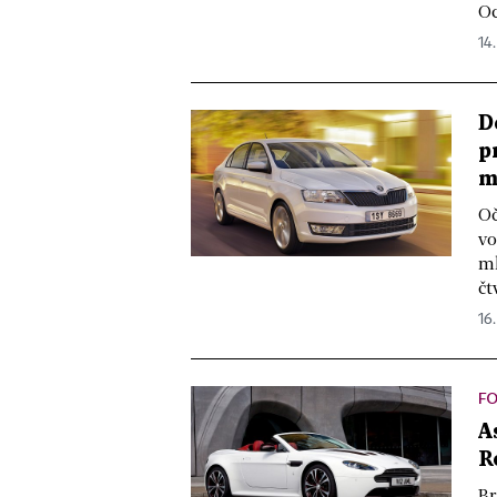
Oc
14.
D
p
m
Oč
vo
ml
čt
16.
F
A
R
Br