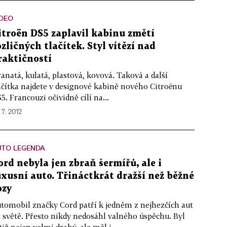
IDEO
itroën DS5 zaplavil kabinu změtí
ozličných tlačítek. Styl vítězí nad
raktičností
anatá, kulatá, plastová, kovová. Taková a další
ačítka najdete v designové kabině nového Citroënu
5. Francouzi očividně cílí na...
 7. 2012
UTO LEGENDA
ord nebyla jen zbraň šermířů, ale i
uxusní auto. Třináctkrát dražší než běžné
ozy
tomobil značky Cord patří k jedněm z nejhezčích aut
 světě. Přesto nikdy nedosáhl valného úspěchu. Byl
tiž nejen velmi drahý, ale měl i...