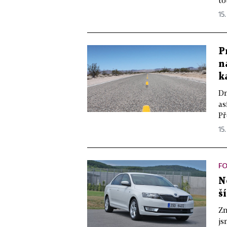
15.
P
n
k
Dn
as
Př
15.
FO
N
š
Zn
js