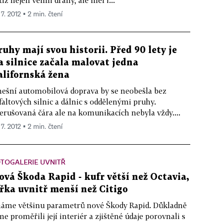
 7. 2012 ▪ 2 min. čtení
ruhy mají svou historii. Před 90 lety je
a silnice začala malovat jedna
alifornská žena
ešní automobilová doprava by se neobešla bez
faltových silnic a dálnic s oddělenými pruhy.
erušovaná čára ale na komunikacích nebyla vždy....
 7. 2012 ▪ 2 min. čtení
TOGALERIE UVNITŘ
ová Škoda Rapid - kufr větší než Octavia,
ířka uvnitř menší než Citigo
áme většinu parametrů nové Škody Rapid. Důkladně
me proměřili její interiér a zjištěné údaje porovnali s