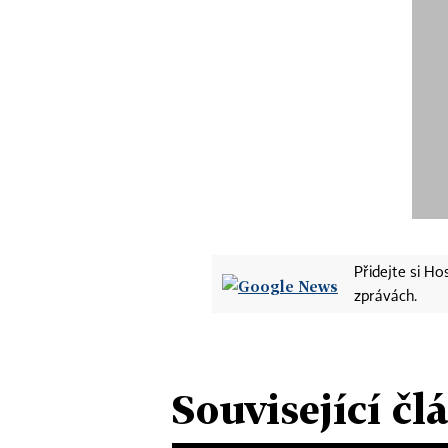
Přidejte si H
zprávách.
Související čl