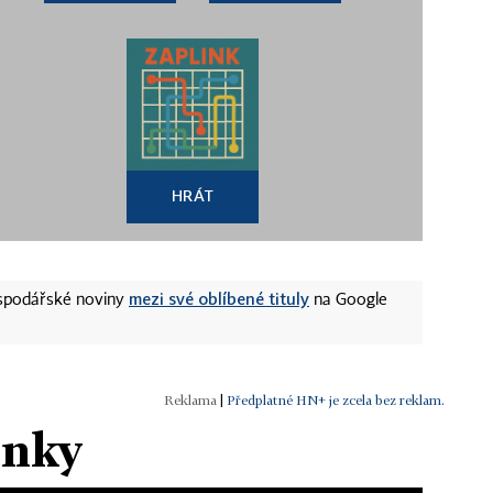
HRÁT
mezi své oblíbené tituly
ospodářské noviny
na Google
|
Předplatné HN+ je zcela bez reklam.
ánky