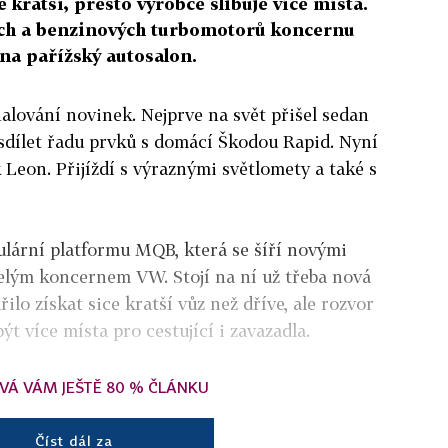
 kratší, přesto výrobce slibuje více místa.
ých a benzinových turbomotorů koncernu
na pařížský autosalon.
halování novinek. Nejprve na svět přišel sedan
 sdílet řadu prvků s domácí Škodou Rapid. Nyní
 Leon. Přijíždí s výraznými světlomety a také s
lární platformu MQB, která se šíří novými
lým koncernem VW. Stojí na ní už třeba nová
ilo získat sice kratší vůz než dříve, ale rozvor
ýt více místa pro cestující i zavazadla.
VÁ VÁM JEŠTĚ 80 % ČLÁNKU
Číst dál za