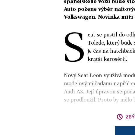
španělského vozu bude sice
Auto požene výběr naftov
Volkswagen. Novinka míří 
S
eat se pustil do od
Toledo, který bude
je čas na hatchback
kratší karosérií.
Nový Seat Leon využívá modu
modelovými řadami napříč ce
Audi A3. Její úpravou se podař
se prodloužil. Proto by mělo b
ZBÝ