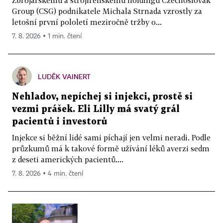
Zbrojařskému a strojírenskému holdingu Czechoslovak
Group (CSG) podnikatele Michala Strnada vzrostly za
letošní první pololetí meziročně tržby o...
7. 8. 2026 ▪ 1 min. čtení
LUDĚK VAINERT
Nehladov, nepíchej si injekci, prostě si
vezmi prášek. Eli Lilly má svatý grál
pacientů i investorů
Injekce si běžní lidé sami píchají jen velmi neradi. Podle
průzkumů má k takové formě užívání léků averzi sedm
z deseti amerických pacientů....
7. 8. 2026 ▪ 4 min. čtení