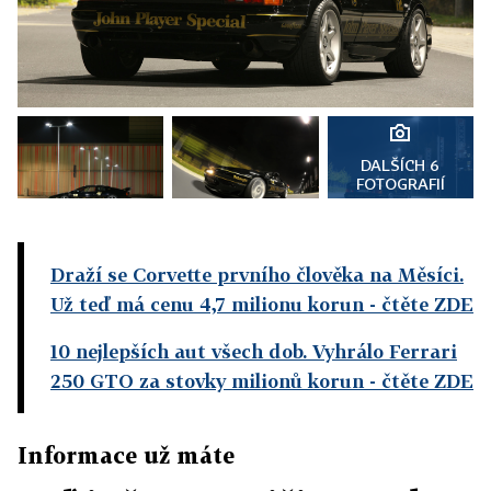
DALŠÍCH 6
FOTOGRAFIÍ
Draží se Corvette prvního člověka na Měsíci.
Už teď má cenu 4,7 milionu korun
- čtěte ZDE
10 nejlepších aut všech dob. Vyhrálo Ferrari
250 GTO za stovky milionů korun
- čtěte ZDE
Informace už máte