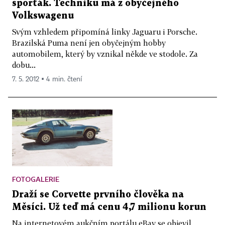
sporťák. Techniku má z obyčejného
Volkswagenu
Svým vzhledem připomíná linky Jaguaru i Porsche.
Brazilská Puma není jen obyčejným hobby
automobilem, který by vznikal někde ve stodole. Za
dobu...
7. 5. 2012 ▪ 4 min. čtení
FOTOGALERIE
Draží se Corvette prvního člověka na
Měsíci. Už teď má cenu 4,7 milionu korun
Na internetovém aukčním portálu eBay se objevil