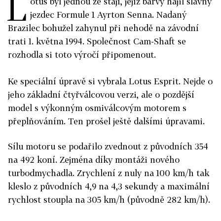
L
otus byl jednou ze stájí, jejíž barvy hájil slavný
jezdec Formule 1 Ayrton Senna. Nadaný
Brazilec bohužel zahynul při nehodě na závodní
trati 1. května 1994. Společnost Cam-Shaft se
rozhodla si toto výročí připomenout.
Ke speciální úpravě si vybrala Lotus Esprit. Nejde o
jeho základní čtyřválcovou verzi, ale o pozdější
model s výkonným osmiválcovým motorem s
přeplňováním. Ten prošel ještě dalšími úpravami.
Sílu motoru se podařilo zvednout z původních 354
na 492 koní. Zejména díky montáži nového
turbodmychadla. Zrychlení z nuly na 100 km/h tak
kleslo z původních 4,9 na 4,3 sekundy a maximální
rychlost stoupla na 305 km/h (původně 282 km/h).