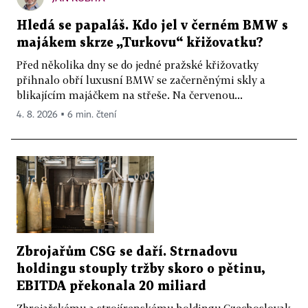
Hledá se papaláš. Kdo jel v černém BMW s
majákem skrze „Turkovu“ křižovatku?
Před několika dny se do jedné pražské křižovatky
přihnalo obří luxusní BMW se začerněnými skly a
blikajícím majáčkem na střeše. Na červenou...
4. 8. 2026 ▪ 6 min. čtení
Zbrojařům CSG se daří. Strnadovu
holdingu stouply tržby skoro o pětinu,
EBITDA překonala 20 miliard