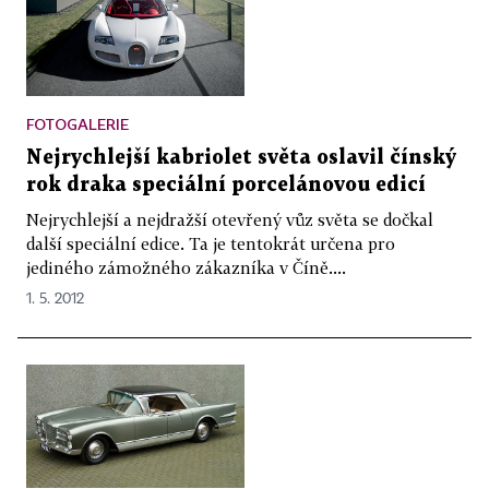
FOTOGALERIE
Nejrychlejší kabriolet světa oslavil čínský
rok draka speciální porcelánovou edicí
Nejrychlejší a nejdražší otevřený vůz světa se dočkal
další speciální edice. Ta je tentokrát určena pro
jediného zámožného zákazníka v Číně....
1. 5. 2012