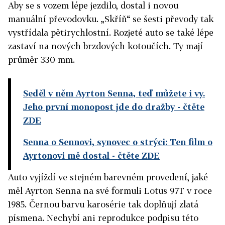
Aby se s vozem lépe jezdilo, dostal i novou
manuální převodovku. „Skříň“ se šesti převody tak
vystřídala pětirychlostní. Rozjeté auto se také lépe
zastaví na nových brzdových kotoučích. Ty mají
průměr 330 mm.
Seděl v něm Ayrton Senna, teď můžete i vy.
Jeho první monopost jde do dražby
- čtěte
ZDE
Senna o Sennovi, synovec o strýci: Ten film o
Ayrtonovi mě dostal
- čtěte ZDE
Auto vyjíždí ve stejném barevném provedení, jaké
měl Ayrton Senna na své formuli Lotus 97T v roce
1985. Černou barvu karosérie tak doplňují zlatá
písmena. Nechybí ani reprodukce podpisu této