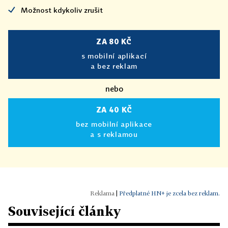
Možnost kdykoliv zrušit
ZA 80 KČ
s mobilní aplikací
a bez reklam
nebo
ZA 40 KČ
bez mobilní aplikace
a s reklamou
|
Předplatné HN+ je zcela bez reklam.
Související články