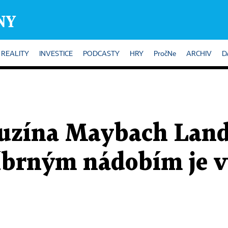
REALITY
INVESTICE
PODCASTY
HRY
PročNe
ARCHIV
D
uzína Maybach Land
říbrným nádobím je 