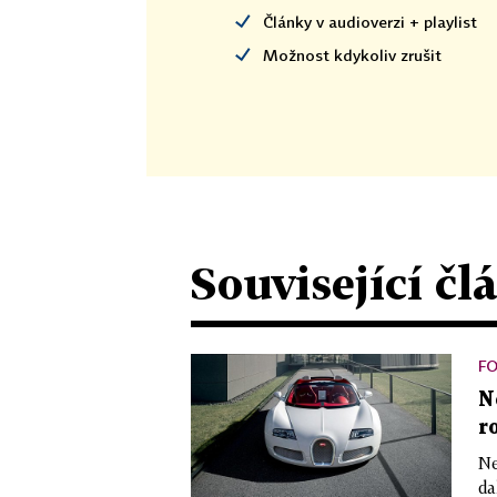
Články v audioverzi + playlist
Možnost kdykoliv zrušit
Související čl
F
N
r
Ne
da