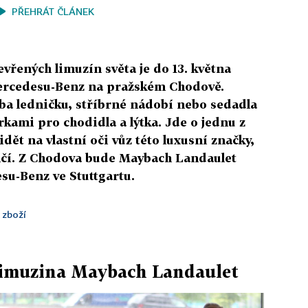
PŘEHRÁT ČLÁNEK
evřených limuzín světa je do 13. května
ercedesu-Benz na pražském Chodově.
a ledničku, stříbrné nádobí nebo sedadla
rkami pro chodidla a lýtka. Jde o jednu z
dět na vlastní oči vůz této luxusní značky,
nčí. Z Chodova bude Maybach Landaulet
u-Benz ve Stuttgartu.
 zboží
limuzina Maybach Landaulet