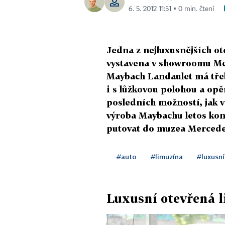
6. 5. 2012 11:51 ▪ 0 min. čtení
Jedna z nejluxusnějších ot
vystavena v showroomu M
Maybach Landaulet má třeb
i s lůžkovou polohou a opě
posledních možností, jak vi
výroba Maybachu letos ko
putovat do muzea Mercedes
#auto
#limuzína
#luxusní
Luxusní otevřená 