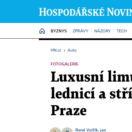
BYZNYS
HOME
ZPRÁVY
NÁZORY
TECH
HN.cz
›
Auto
FOTOGALERIE
Luxusní lim
lednicí a st
Praze
René Volfík
jan
,