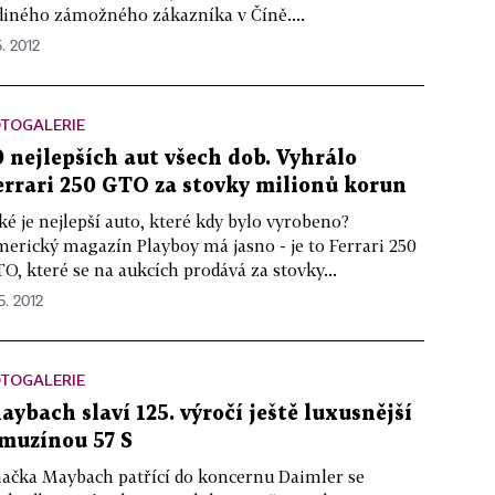
diného zámožného zákazníka v Číně....
5. 2012
OTOGALERIE
0 nejlepších aut všech dob. Vyhrálo
errari 250 GTO za stovky milionů korun
ké je nejlepší auto, které kdy bylo vyrobeno?
erický magazín Playboy má jasno - je to Ferrari 250
O, které se na aukcích prodává za stovky...
5. 2012
OTOGALERIE
aybach slaví 125. výročí ještě luxusnější
imuzínou 57 S
ačka Maybach patřící do koncernu Daimler se