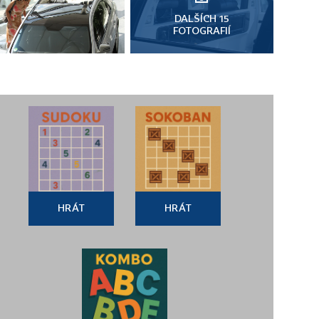
DALŠÍCH 15
FOTOGRAFIÍ
HRÁT
HRÁT