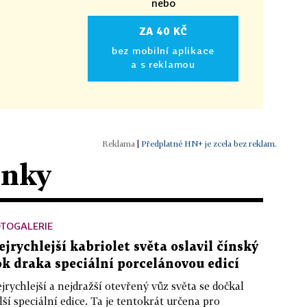
nebo
ZA 40 KČ
bez mobilní aplikace
a s reklamou
|
Předplatné HN+ je zcela bez reklam.
ánky
OTOGALERIE
ejrychlejší kabriolet světa oslavil čínský
ok draka speciální porcelánovou edicí
jrychlejší a nejdražší otevřený vůz světa se dočkal
lší speciální edice. Ta je tentokrát určena pro