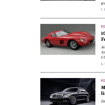
je
1. 
F
1
F
Ja
Am
GT
4. 
F
M
l
Zn