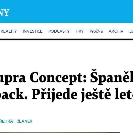
REALITY
INVESTICE
PODCASTY
HRY
PročNe
ARCHIV
D
upra Concept: Španěl
ack. Přijede ještě le
ŘEHRÁT ČLÁNEK