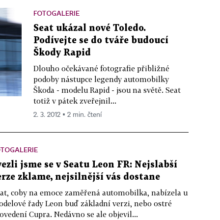
FOTOGALERIE
Seat ukázal nové Toledo.
Podívejte se do tváře budoucí
Škody Rapid
Dlouho očekávané fotografie přibližné
podoby nástupce legendy automobilky
Škoda - modelu Rapid - jsou na světě. Seat
totiž v pátek zveřejnil...
2. 3. 2012 ▪ 2 min. čtení
OTOGALERIE
vezli jsme se v Seatu Leon FR: Nejslabší
erze zklame, nejsilnější vás dostane
at, coby na emoce zaměřená automobilka, nabízela u
delové řady Leon buď základní verzi, nebo ostré
ovedení Cupra. Nedávno se ale objevil...