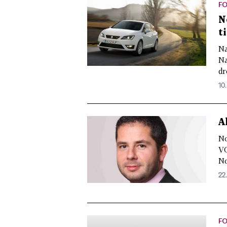
F
N
t
Na
Na
dr
10.
A
No
VO
No
22.
FO