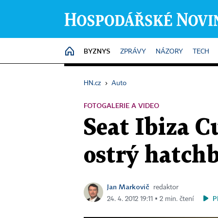
BYZNYS
HOME
ZPRÁVY
NÁZORY
TECH
HN.cz
›
Auto
FOTOGALERIE A VIDEO
Seat Ibiza C
ostrý hatchb
Jan Markovič
redaktor
P
24. 4. 2012 19:11 ▪ 2 min. čtení