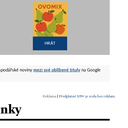
HRÁT
mezi své oblíbené tituly
ospodářské noviny
na Google
|
Předplatné HN+ je zcela bez reklam.
ánky