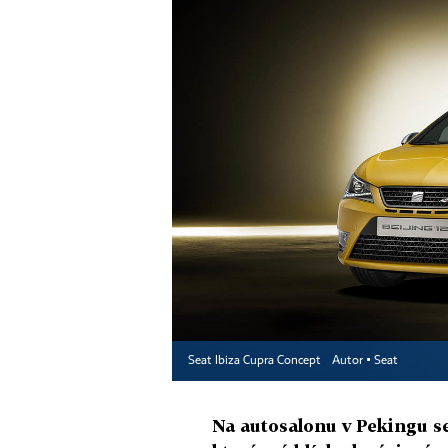
Seat Ibiza Cupra Concept
Autor ▪
Seat
Na autosalonu v Pekingu s