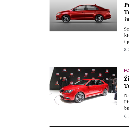
P
T
i
Se
kt
i 
8. 
FO
Ž
T
Na
Př
bu
6. 