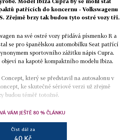
výrobě. Model Ibiza Cupra by se mohl stát
aktů patřících do koncernu - Volkswagenu
. Zřejmě brzy tak budou tyto ostré vozy tři.
wagen na své ostré vozy přidává písmenko R a
stal se pro španělskou automobilku Seat patřící
ynonymem sportovního zážitku nápis Cupra.
y objeví na kapotě kompaktního modelu Ibiza.
 Concept, který se představil na autosalonu v
koncept, ke skutečné sériové verzi už zřejmě
y budou téměř totožné.
VÁ VÁM JEŠTĚ 80 % ČLÁNKU
Číst dál za
40 Kč