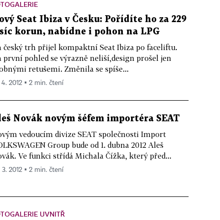
OTOGALERIE
ový Seat Ibiza v Česku: Pořídíte ho za 229
isíc korun, nabídne i pohon na LPG
 český trh přijel kompaktní Seat Ibiza po faceliftu.
 první pohled se výrazně neliší,design prošel jen
obnými retušemi. Změnila se spíše...
 4. 2012 ▪ 2 min. čtení
leš Novák novým šéfem importéra SEAT
vým vedoucím divize SEAT společnosti Import
LKSWAGEN Group bude od 1. dubna 2012 Aleš
vák. Ve funkci střídá Michala Čížka, který před...
 3. 2012 ▪ 2 min. čtení
TOGALERIE UVNITŘ