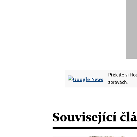
Přidejte si H
zprávách.
Související čl