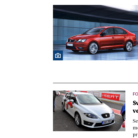
F
S
v
Se
mo
pr