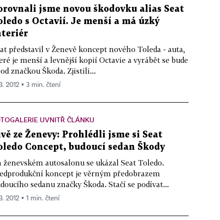
orovnali jsme novou škodovku alias Seat
oledo s Octavií. Je menší a má úzký
nteriér
at představil v Ženevě koncept nového Toleda - auta,
eré je menší a levnější kopií Octavie a vyrábět se bude
pod značkou Škoda. Zjistili...
3. 2012 ▪ 3 min. čtení
TOGALERIE UVNITŘ ČLÁNKU
ivě ze Ženevy: Prohlédli jsme si Seat
oledo Concept, budoucí sedan Škody
 ženevském autosalonu se ukázal Seat Toledo.
edprodukční koncept je věrným předobrazem
doucího sedanu značky Škoda. Stačí se podívat...
3. 2012 ▪ 1 min. čtení