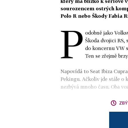
který má blízko k sériové 
sourozencem ostrých komp
Polo R nebo Škody Fabia RS
P
odobně jako Volks
Škoda dvojici RS, 
do koncernu VW s
Ten se zřejmě brz
Napovídá to Seat Ibiza Cupra
Pekingu. Ačkoliv jde stále o 
nezbývá mnoho času. Oba voz
ZBÝ