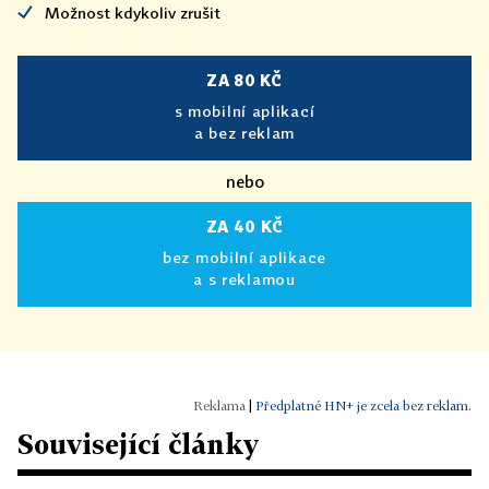
Možnost kdykoliv zrušit
ZA 80 KČ
s mobilní aplikací
a bez reklam
nebo
ZA 40 KČ
bez mobilní aplikace
a s reklamou
|
Předplatné HN+ je zcela bez reklam.
Související články