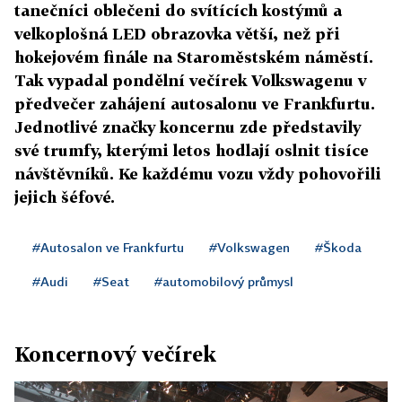
tanečníci oblečeni do svítících kostýmů a
velkoplošná LED obrazovka větší, než při
hokejovém finále na Staroměstském náměstí.
Tak vypadal pondělní večírek Volkswagenu v
předvečer zahájení autosalonu ve Frankfurtu.
Jednotlivé značky koncernu zde představily
své trumfy, kterými letos hodlají oslnit tisíce
návštěvníků. Ke každému vozu vždy pohovořili
jejich šéfové.
#Autosalon ve Frankfurtu
#Volkswagen
#Škoda
#Audi
#Seat
#automobilový průmysl
Koncernový večírek