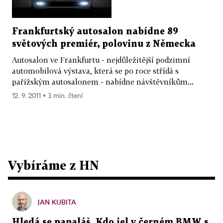
Frankfurtský autosalon nabídne 89
světových premiér, polovinu z Německa
Autosalon ve Frankfurtu - nejdůležitější podzimní
automobilová výstava, která se po roce střídá s
pařížským autosalonem - nabídne návštěvníkům...
12. 9. 2011 ▪ 3 min. čtení
Vybíráme z HN
JAN KUBITA
Hledá se papaláš. Kdo jel v černém BMW s