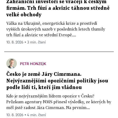
Zahraniční investoři se vracejí k českým
firmám. Trh fúzí a akvizic táhnou středně
velké obchody
Válka na Ukrajině, energetická krize a prostředí
vyšších úrokových sazeb v posledních letech tlumily
trh fúzí a akvizic ve střední Evropě....
10. 8. 2026 ▪ 3 min. čtení
PETR HONZEJK
Česko je země Járy Cimrmana.
Nejvýraznějšími opozičními politiky jsou
podle lidí ti, kteří jim vládnou
Kdo je nejvýraznějším lídrem opozice v Česku?
Průzkum agentury NMS přinesl výsledky, ze kterých by
měl jistě radost Jára Cimrman. Na prvním...
10. 8. 2026 ▪ 4 min. čtení