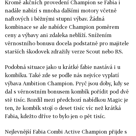
Kromě akčních provedení Champion se Fabia i
nadále nabízí s mnoha dalšími motory včetně
naftových i běžnými stupni výbav. Žádná
kombinace se ale nabídce Champion poměrem
ceny a výbavy ani zdaleka neblíží. Snížením
věrnostního bonusu docela podstatně pro majitele
starších škodovek zdražily verze Scout nebo RS.
Podobná situace jako u krátké fabie nastává i u
kombíku. Také zde se podle nás nejvíce vyplatí
výbava Ambition Champion. Pryč jsou doby, kdy se
dal s věrnostním bonusem kombík pořídit pod dvě
stě tisíc. Rozdíl mezi předchozí nabídkou Magic je
ten, že kombík stojí o deset tisíc víc než krátká
Fabia, kdežto dříve to bylo jen o pět tisíc.
Nejlevnější Fabia Combi Active Champion přijde s