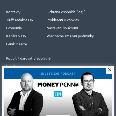
Kontakty
Ochrana osobních údajů
Tiráž redakce HN
Prohlášení o cookies
Economia
Nastavení soukromí
Kariéra v HN
Všeobecné smluvní podmínky
Ceník inzerce
Koupit / darovat předplatné
Eventy
×
Newslettery
RSS kanály
Autorská práva vykonává vydavatel. Bez písemného svolení vydavatele je
zakázáno jakékoli užití částí nebo celku díla, zejména rozmnožování a šíření
jakýmkoli způsobem, mechanickým nebo elektronickým, v českém nebo
jiném jazyce. Bez souhlasu vydavatele je zakázáno též rozmnožování