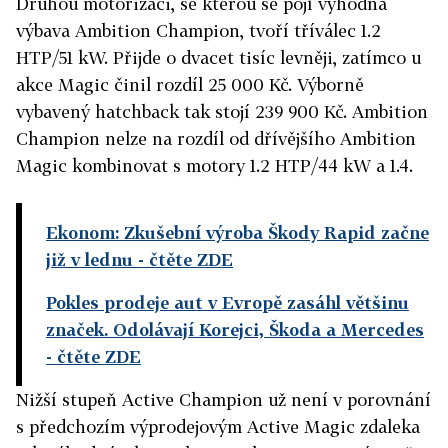
Druhou motorizaci, se kterou se pojí výhodná
výbava Ambition Champion, tvoří tříválec 1.2
HTP/51 kW. Přijde o dvacet tisíc levněji, zatímco u
akce Magic činil rozdíl 25 000 Kč. Výborně
vybavený hatchback tak stojí 239 900 Kč. Ambition
Champion nelze na rozdíl od dřívějšího Ambition
Magic kombinovat s motory 1.2 HTP/44 kW a 1.4.
Ekonom: Zkušební výroba Škody Rapid začne
již v lednu
- čtěte ZDE
Pokles prodeje aut v Evropě zasáhl většinu
značek. Odolávají Korejci, Škoda a Mercedes
- čtěte ZDE
Nižší stupeň Active Champion už není v porovnání
s předchozím výprodejovým Active Magic zdaleka