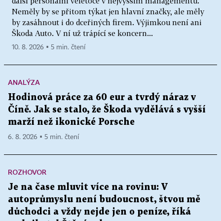
další personální veletoče v nejvyšším managementu.
Neměly by se přitom týkat jen hlavní značky, ale měly
by zasáhnout i do dceřiných firem. Výjimkou není ani
Škoda Auto. V ní už trápící se koncern...
10. 8. 2026 ▪ 5 min. čtení
ANALÝZA
Hodinová práce za 60 eur a tvrdý náraz v
Číně. Jak se stalo, že Škoda vydělává s vyšší
marží než ikonické Porsche
6. 8. 2026 ▪ 5 min. čtení
ROZHOVOR
Je na čase mluvit více na rovinu: V
autoprůmyslu není budoucnost, štvou mě
důchodci a vždy nejde jen o peníze, říká