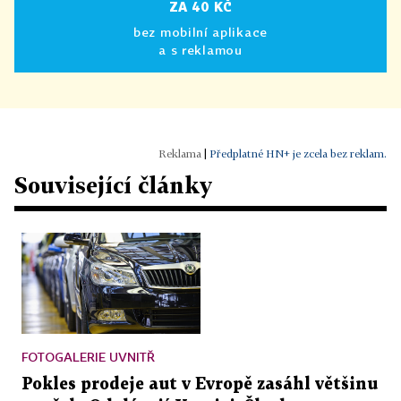
ZA 40 KČ
bez mobilní aplikace
a s reklamou
|
Předplatné HN+ je zcela bez reklam.
Související články
FOTOGALERIE UVNITŘ
Pokles prodeje aut v Evropě zasáhl většinu