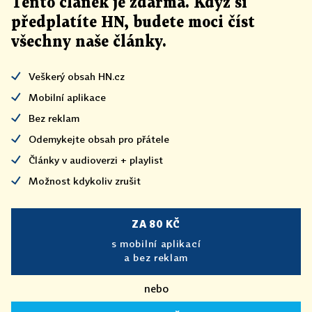
Tento článek
je
zdarma. Když si
předplatíte HN, budete moci číst
všechny naše články
.
Veškerý obsah HN.cz
Mobilní aplikace
Bez reklam
Odemykejte obsah pro přátele
Články v audioverzi + playlist
Možnost kdykoliv zrušit
ZA 80 KČ
s mobilní aplikací
a bez reklam
nebo