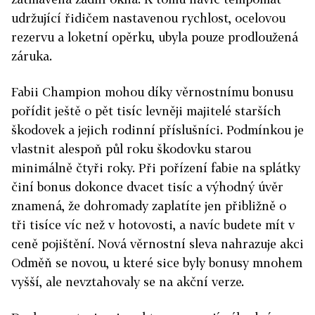
udržující řidičem nastavenou rychlost, ocelovou
rezervu a loketní opěrku, ubyla pouze prodloužená
záruka.
Fabii Champion mohou díky věrnostnímu bonusu
pořídit ještě o pět tisíc levněji majitelé starších
škodovek a jejich rodinní příslušníci. Podmínkou je
vlastnit alespoň půl roku škodovku starou
minimálně čtyři roky. Při pořízení fabie na splátky
činí bonus dokonce dvacet tisíc a výhodný úvěr
znamená, že dohromady zaplatíte jen přibližně o
tři tisíce víc než v hotovosti, a navíc budete mít v
ceně pojištění. Nová věrnostní sleva nahrazuje akci
Odměň se novou, u které sice byly bonusy mnohem
vyšší, ale nevztahovaly se na akční verze.