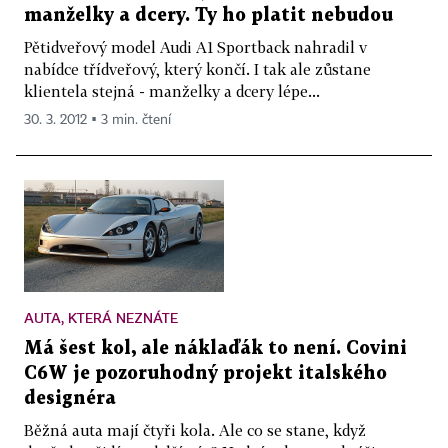
manželky a dcery. Ty ho platit nebudou
Pětidveřový model Audi A1 Sportback nahradil v
nabídce třídveřový, který končí. I tak ale zůstane
klientela stejná - manželky a dcery lépe...
30. 3. 2012 ▪ 3 min. čtení
AUTA, KTERÁ NEZNÁTE
Má šest kol, ale náklaďák to není. Covini
C6W je pozoruhodný projekt italského
designéra
Běžná auta mají čtyři kola. Ale co se stane, když