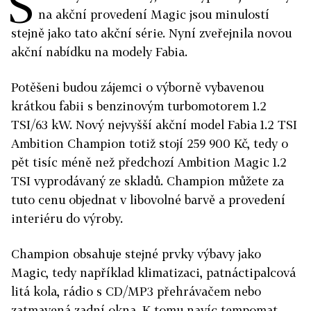
Š
na akční provedení Magic jsou minulostí
stejně jako tato akční série. Nyní zveřejnila novou
akční nabídku na modely Fabia.
Potěšeni budou zájemci o výborně vybavenou
krátkou fabii s benzinovým turbomotorem 1.2
TSI/63 kW. Nový nejvyšší akční model Fabia 1.2 TSI
Ambition Champion totiž stojí 259 900 Kč, tedy o
pět tisíc méně než předchozí Ambition Magic 1.2
TSI vyprodávaný ze skladů. Champion můžete za
tuto cenu objednat v libovolné barvě a provedení
interiéru do výroby.
Champion obsahuje stejné prvky výbavy jako
Magic, tedy například klimatizaci, patnáctipalcová
litá kola, rádio s CD/MP3 přehrávačem nebo
zatmavená zadní okna. K tomu navíc tempomat