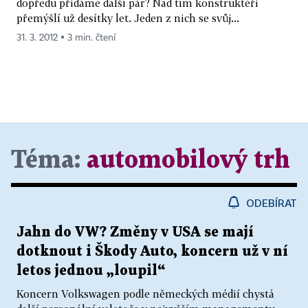
dopředu přidáme další pár? Nad tím konstruktéři
přemýšlí už desítky let. Jeden z nich se svůj...
31. 3. 2012 ▪ 3 min. čtení
Téma:
automobilový trh
ODEBÍRAT
Jahn do VW? Změny v USA se mají
dotknout i Škody Auto, koncern už v ní
letos jednou „loupil“
Koncern Volkswagen podle německých médií chystá