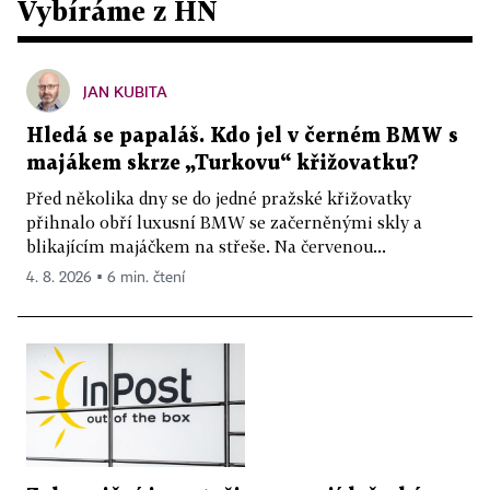
Vybíráme z HN
JAN KUBITA
Hledá se papaláš. Kdo jel v černém BMW s
majákem skrze „Turkovu“ křižovatku?
Před několika dny se do jedné pražské křižovatky
přihnalo obří luxusní BMW se začerněnými skly a
blikajícím majáčkem na střeše. Na červenou...
4. 8. 2026 ▪ 6 min. čtení