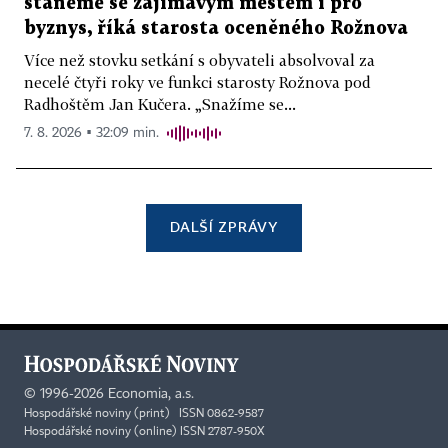
staneme se zajímavým městem i pro
byznys, říká starosta oceněného Rožnova
Více než stovku setkání s obyvateli absolvoval za
necelé čtyři roky ve funkci starosty Rožnova pod
Radhoštěm Jan Kučera. „Snažíme se...
7. 8. 2026 ▪ 32:09 min.
DALŠÍ ZPRÁVY
©
1996-2026
Economia, a.s.
Hospodářské noviny (print) ISSN 0862-9587
Hospodářské noviny (online) ISSN 2787-950X