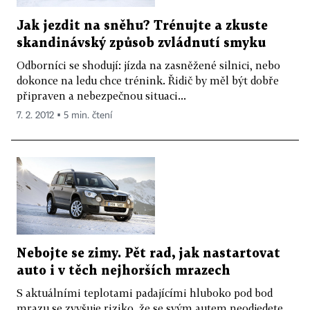
Jak jezdit na sněhu? Trénujte a zkuste
skandinávský způsob zvládnutí smyku
Odborníci se shodují: jízda na zasněžené silnici, nebo
dokonce na ledu chce trénink. Řidič by měl být dobře
připraven a nebezpečnou situaci...
7. 2. 2012 ▪ 5 min. čtení
Nebojte se zimy. Pět rad, jak nastartovat
auto i v těch nejhorších mrazech
S aktuálními teplotami padajícími hluboko pod bod
mrazu se zvyšuje riziko, že se svým autem neodjedete.