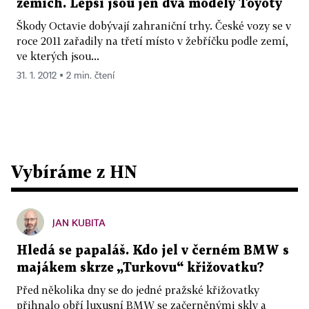
zemích. Lepší jsou jen dva modely Toyoty
Škody Octavie dobývají zahraniční trhy. České vozy se v
roce 2011 zařadily na třetí místo v žebříčku podle zemí,
ve kterých jsou...
31. 1. 2012 ▪ 2 min. čtení
Vybíráme z HN
JAN KUBITA
Hledá se papaláš. Kdo jel v černém BMW s
majákem skrze „Turkovu“ křižovatku?
Před několika dny se do jedné pražské křižovatky
přihnalo obří luxusní BMW se začerněnými skly a