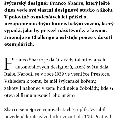
švýcarský designér Franco Sbarro, který ještě
dnes vede své vlastní designové studio a školu.
V polovině osmdesátých let přišel s
nezapomenutelným futuristickým vozem, který
vypadá, jako by přivezl návštěvníky z kosmu.
Jmenuje se Challenge a existuje pouze v deseti
exemplářích.
F
ranco Sbarro je další z řady talentovaných
automobilových designérů, které světu dala
Itálie. Narodil se v roce 1939 ve vesničce Presicce.
Vzhledem k tomu, že měl švýcarské kořeny,
zakotvil nakonec v zemi hodinek a čokolády, kde si
otevřel firmu nesoucí jeho jméno.
Sbarro se nejprve věnoval stavbě replik. Vyrobil
povedené kopie závodního vozu Lola T70. Postavil