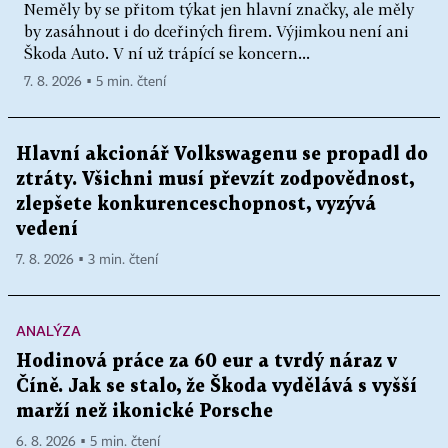
Neměly by se přitom týkat jen hlavní značky, ale měly
by zasáhnout i do dceřiných firem. Výjimkou není ani
Škoda Auto. V ní už trápící se koncern...
7. 8. 2026 ▪ 5 min. čtení
Hlavní akcionář Volkswagenu se propadl do
ztráty. Všichni musí převzít zodpovědnost,
zlepšete konkurenceschopnost, vyzývá
vedení
7. 8. 2026 ▪ 3 min. čtení
ANALÝZA
Hodinová práce za 60 eur a tvrdý náraz v
Číně. Jak se stalo, že Škoda vydělává s vyšší
marží než ikonické Porsche
6. 8. 2026 ▪ 5 min. čtení