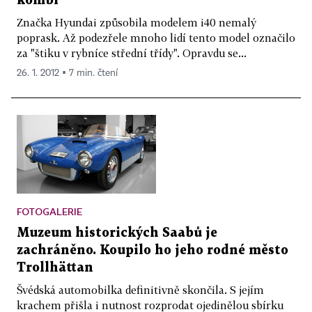
kombi
Značka Hyundai způsobila modelem i40 nemalý
poprask. Až podezřele mnoho lidí tento model označilo
za "štiku v rybníce střední třídy". Opravdu se...
26. 1. 2012 ▪ 7 min. čtení
FOTOGALERIE
Muzeum historických Saabů je
zachráněno. Koupilo ho jeho rodné město
Trollhättan
Švédská automobilka definitivně skončila. S jejím
krachem přišla i nutnost rozprodat ojedinělou sbírku