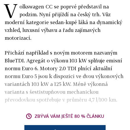
V
olkswagen CC se poprvé představil na
podzim. Nyní přijíždí na český trh. Vůz
moderní kategorie sedan-kupé láká na dynamický
vzhled, luxusní výbavu a řadu zajímavých
motorizací.
Přichází například s novým motorem nazvaným
BlueTDI. Agregát o výkonu 103 kW splňuje emisní
normu Euro 6. Motory 2.0 TDI plnící aktuální
normu Euro 5 jsou k dispozici ve dvou výkonových
variantách 103 kW a 125 kW. Méně výkonná
varianta s šestistupňovou mechanickou
převodovkou spotřebuje v průměru 4,7 l/100 km.
ZBÝVÁ VÁM JEŠTĚ 80 % ČLÁNKU