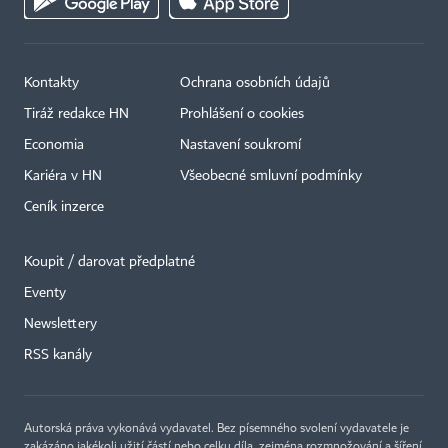
Kontakty
Ochrana osobních údajů
Tiráž redakce HN
Prohlášení o cookies
Economia
Nastavení soukromí
Kariéra v HN
Všeobecné smluvní podmínky
Ceník inzerce
Koupit / darovat předplatné
Eventy
×
Newslettery
RSS kanály
Autorská práva vykonává vydavatel. Bez písemného svolení vydavatele je
zakázáno jakékoli užití částí nebo celku díla, zejména rozmnožování a šíření