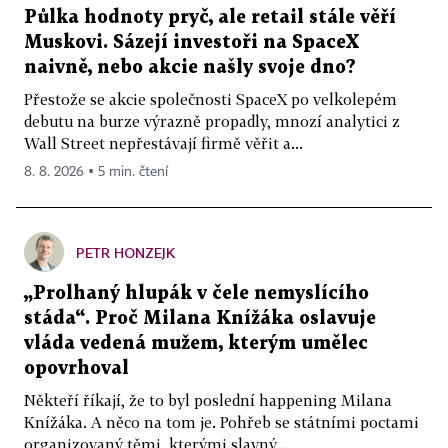
Půlka hodnoty pryč, ale retail stále věří
Muskovi. Sázejí investoři na SpaceX
naivně, nebo akcie našly svoje dno?
Přestože se akcie společnosti SpaceX po velkolepém
debutu na burze výrazně propadly, mnozí analytici z
Wall Street nepřestávají firmě věřit a...
8. 8. 2026 ▪ 5 min. čtení
PETR HONZEJK
„Prolhaný hlupák v čele nemyslícího
stáda“. Proč Milana Knížáka oslavuje
vláda vedená mužem, kterým umělec
opovrhoval
Někteří říkají, že to byl poslední happening Milana
Knížáka. A něco na tom je. Pohřeb se státními poctami
organizovaný těmi, kterými slavný...