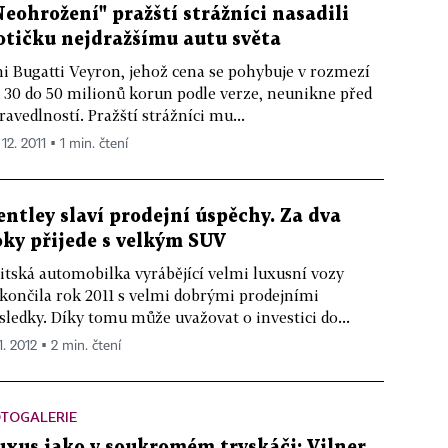
Neohrožení" pražští strážníci nasadili
otičku nejdražšímu autu světa
i Bugatti Veyron, jehož cena se pohybuje v rozmezí
 30 do 50 milionů korun podle verze, neunikne před
ravedlností. Pražští strážníci mu...
 12. 2011 ▪ 1 min. čtení
entley slaví prodejní úspěchy. Za dva
oky přijede s velkým SUV
itská automobilka vyrábějící velmi luxusní vozy
končila rok 2011 s velmi dobrými prodejními
sledky. Díky tomu může uvažovat o investici do...
1. 2012 ▪ 2 min. čtení
OTOGALERIE
uxus jako v soukromém tryskáči: Vilner