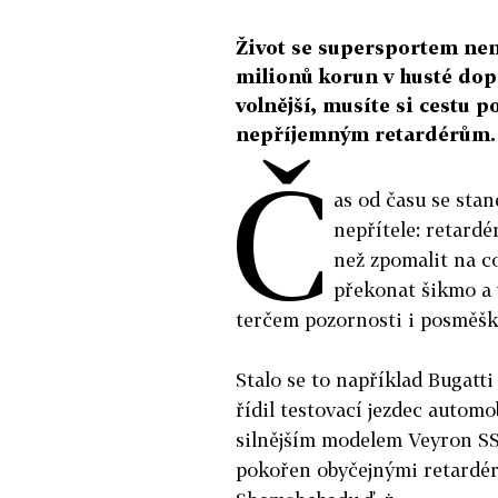
Život se supersportem ne
milionů korun v husté dopra
volnější, musíte si cestu 
nepříjemným retardérům.
Č
as od času se stan
nepřítele: retard
než zpomalit na co
překonat šikmo a 
terčem pozornosti i posměšk
Stalo se to například Bugatti
řídil testovací jezdec automo
silnějším modelem Veyron SS 
pokořen obyčejnými retardéry