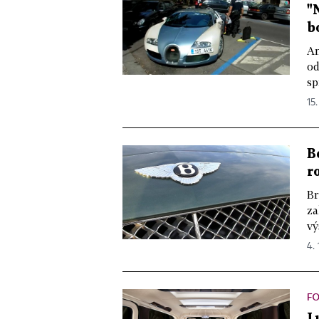
"
b
An
od
sp
15.
B
r
Br
za
vý
4. 
F
L