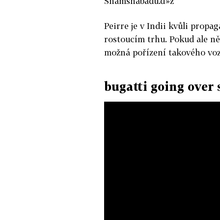
Shamshabadu.ď»ż
Peirre je v Indii kvůli propa
rostoucím trhu. Pokud ale ně
možná pořízení takového voz
bugatti going over 