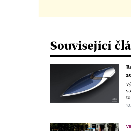
Související čl
B
z
Vý
vo
to
10.
V