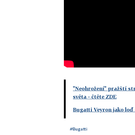
"Neohrožení" pražští st
světa
- čtěte ZDE
Bugatti Veyron jako loď
#Bugatti