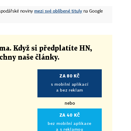
mezi své oblíbené tituly
ospodářské noviny
na Google
ma. Když si předplatíte HN,
echny naše články
.
ZA 80 KČ
s mobilní aplikací
a bez reklam
nebo
ZA 40 KČ
bez mobilní aplikace
a s reklamou