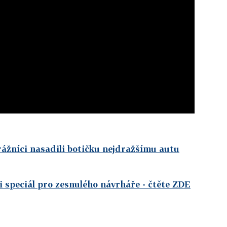
rážníci nasadili botičku nejdražšímu autu
 i speciál pro zesnulého návrháře
- čtěte ZDE