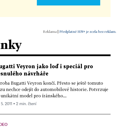
|
Předplatné HN+ je zcela bez reklam.
ánky
ugatti Veyron jako loď i speciál pro
esnulého návrháře
roba Bugatti Veyron končí. Přesto se ještě tomuto
zu nechce odejít do automobilové historie. Potvrzuje
 unikátní model pro íránského...
 5. 2011 ▪ 2 min. čtení
IDEO