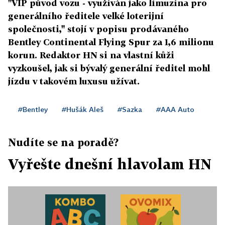
"VIP původ vozu - využíván jako limuzína pro
generálního ředitele velké loterijní
společnosti," stojí v popisu prodávaného
Bentley Continental Flying Spur za 1,6 milionu
korun. Redaktor HN si na vlastní kůži
vyzkoušel, jak si bývalý generální ředitel mohl
jízdu v takovém luxusu užívat.
#Bentley
#Hušák Aleš
#Sazka
#AAA Auto
Nudíte se na poradě?
Vyřešte dnešní hlavolam HN