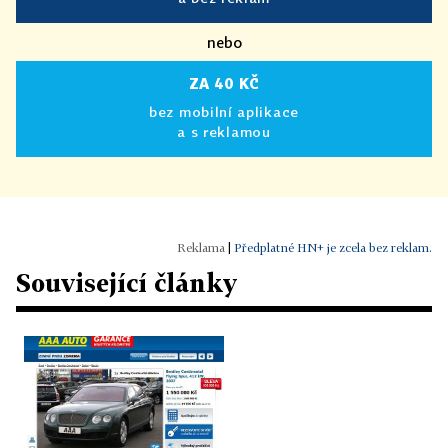
nebo
ZA 40 KČ
bez mobilní aplikace
a s reklamou
|
Předplatné HN+ je zcela bez reklam.
Související články