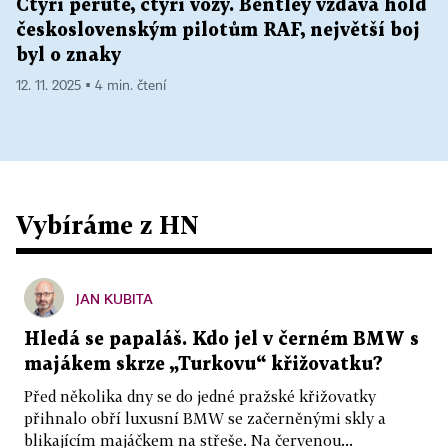
Čtyři perutě, čtyři vozy. Bentley vzdává hold
československým pilotům RAF, největší boj
byl o znaky
12. 11. 2025 ▪ 4 min. čtení
Vybíráme z HN
JAN KUBITA
Hledá se papaláš. Kdo jel v černém BMW s
majákem skrze „Turkovu“ křižovatku?
Před několika dny se do jedné pražské křižovatky
přihnalo obří luxusní BMW se začerněnými skly a
blikajícím majáčkem na střeše. Na červenou...