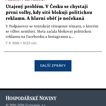
Utajený problém. V Česku se chystají
první volby, kdy sítě blokují politickou
reklamu. A hlavní oběť je nečekaná
V Podpásovce se tentokrát věnujeme tématu, o kterém
se vůbec nemluví. Meta začala blokovat politickou
reklamu na Facebooku a Instagramu a...
7. 8. 2026 ▪ 55:23 min.
DALŠÍ ZPRÁVY
©
1996-2026
Economia, a.s.