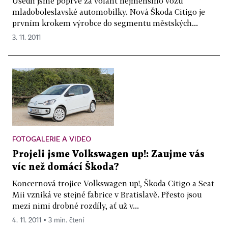
Usedli jsme poprvé za volant nejmenšího vozu
mladoboleslavské automobilky. Nová Škoda Citigo je
prvním krokem výrobce do segmentu městských...
3. 11. 2011
FOTOGALERIE A VIDEO
Projeli jsme Volkswagen up!: Zaujme vás
víc než domácí Škoda?
Koncernová trojice Volkswagen up!, Škoda Citigo a Seat
Mii vzniká ve stejné fabrice v Bratislavě. Přesto jsou
mezi nimi drobné rozdíly, ať už v...
4. 11. 2011 ▪ 3 min. čtení