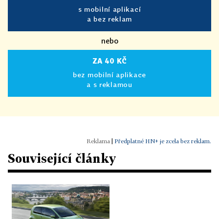
s mobilní aplikací
a bez reklam
nebo
ZA 40 KČ
bez mobilní aplikace
a s reklamou
|
Předplatné HN+ je zcela bez reklam.
Související články