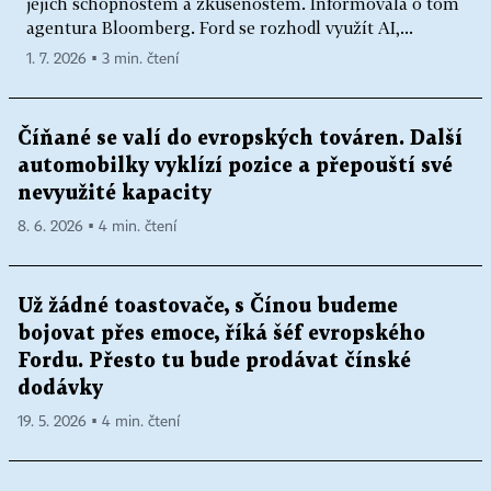
jejich schopnostem a zkušenostem. Informovala o tom
agentura Bloomberg. Ford se rozhodl využít AI,...
1. 7. 2026 ▪ 3 min. čtení
Číňané se valí do evropských továren. Další
automobilky vyklízí pozice a přepouští své
nevyužité kapacity
8. 6. 2026 ▪ 4 min. čtení
Už žádné toastovače, s Čínou budeme
bojovat přes emoce, říká šéf evropského
Fordu. Přesto tu bude prodávat čínské
dodávky
19. 5. 2026 ▪ 4 min. čtení