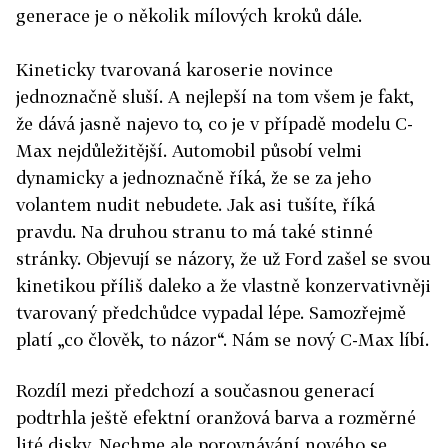
generace je o několik mílových kroků dále.
Kineticky tvarovaná karoserie novince
jednoznačně sluší. A nejlepší na tom všem je fakt,
že dává jasně najevo to, co je v případě modelu C-
Max nejdůležitější. Automobil působí velmi
dynamicky a jednoznačně říká, že se za jeho
volantem nudit nebudete. Jak asi tušíte, říká
pravdu. Na druhou stranu to má také stinné
stránky. Objevují se názory, že už Ford zašel se svou
kinetikou příliš daleko a že vlastně konzervativněji
tvarovaný předchůdce vypadal lépe. Samozřejmě
platí „co člověk, to názor“. Nám se nový C-Max líbí.
Rozdíl mezi předchozí a současnou generací
podtrhla ještě efektní oranžová barva a rozměrné
lité disky. Nechme ale porovnávání nového se