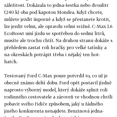
záležitost. Dokázala to jedna-šestka nebo dvoulitr
(240 k) oba pod kapotou Mondea. Když chcete,
můžete jezdit úsporně a když se přestanete krotit,
lze jezdit velmi, ale opravdu velmi svižně. C-Max 1.6
EcoBoost umí jízdu se spotřebou do sedmi litrů,
musíte ale trochu chtít. Na druhou stranu dokáže s
přehledem zastat roli hračky pro velké tatínky a
na okreskách potrápit třeba i nějaký ten hot-
hatch.
Testovaný Ford C-Max pouze potvrdil to, co už je
obecně známo delší dobu. Ford opět postavil jízdně
naprosto výborný model, který dokáže splnit roli
rodinného cestovatele a zároveň ve vhodnou chvíli
pobavit svého řidiče způsobem, jaký u žádného
jiného konkurenta nenajdete. Benzinová jedna-