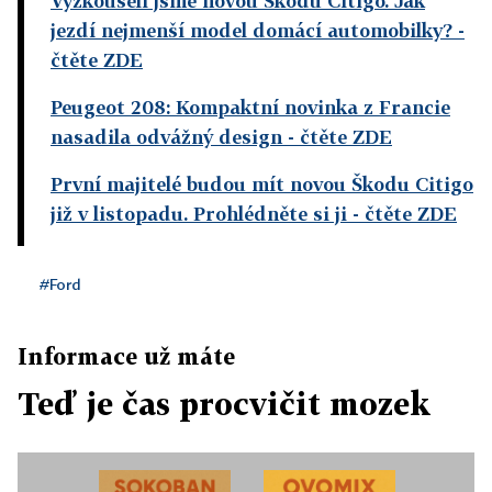
Vyzkoušeli jsme novou Škodu Citigo. Jak
jezdí nejmenší model domácí automobilky?
-
čtěte ZDE
Peugeot 208: Kompaktní novinka z Francie
nasadila odvážný design
- čtěte ZDE
První majitelé budou mít novou Škodu Citigo
již v listopadu. Prohlédněte si ji
- čtěte ZDE
#Ford
Informace už máte
Teď je čas procvičit mozek