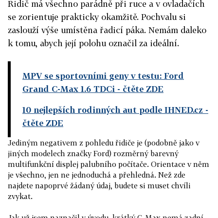
Řidič má všechno parádně při ruce a v ovladačích
se zorientuje prakticky okamžitě. Pochvalu si
zaslouží výše umístěna řadicí páka. Nemám daleko
k tomu, abych její polohu označil za ideální.
MPV se sportovními geny v testu: Ford
Grand C-Max 1.6 TDCi
- čtěte ZDE
10 nejlepších rodinných aut podle IHNED.cz
-
čtěte ZDE
Jediným negativem z pohledu řidiče je (podobně jako v
jiných modelech značky Ford) rozměrný barevný
multifunkční displej palubního počítače. Orientace v něm
je všechno, jen ne jednoduchá a přehledná. Než zde
najdete napoprvé žádaný údaj, budete si muset chvíli
zvykat.
Jak už jsem naznačil v úvodu, krátký C-Max nemá zadní