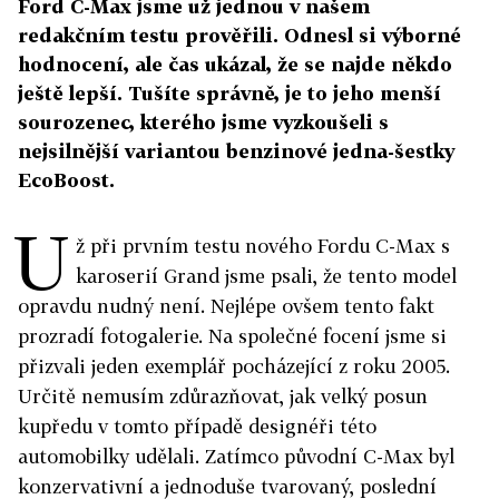
Ford C-Max jsme už jednou v našem
redakčním testu prověřili. Odnesl si výborné
hodnocení, ale čas ukázal, že se najde někdo
ještě lepší. Tušíte správně, je to jeho menší
sourozenec, kterého jsme vyzkoušeli s
nejsilnější variantou benzinové jedna-šestky
EcoBoost.
U
ž při prvním testu nového Fordu C-Max s
karoserií Grand jsme psali, že tento model
opravdu nudný není. Nejlépe ovšem tento fakt
prozradí fotogalerie. Na společné focení jsme si
přizvali jeden exemplář pocházející z roku 2005.
Určitě nemusím zdůrazňovat, jak velký posun
kupředu v tomto případě designéři této
automobilky udělali. Zatímco původní C-Max byl
konzervativní a jednoduše tvarovaný, poslední