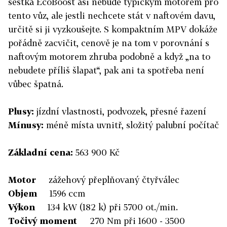
šestka EcoBoost asi nebude typickým motorem pro
tento vůz, ale jestli nechcete stát v naftovém davu,
určitě si ji vyzkoušejte. S kompaktním MPV dokáže
pořádně zacvičit, cenově je na tom v porovnání s
naftovým motorem zhruba podobně a když „na to
nebudete příliš šlapat“, pak ani ta spotřeba není
vůbec špatná.
Plusy:
jízdní vlastnosti, podvozek, přesné řazení
Mínusy:
méně místa uvnitř, složitý palubní počítač
Základní cena:
563 900 Kč
Motor
zážehový přeplňovaný čtyřválec
Objem
1596 ccm
Výkon
134 kW (182 k) při 5700 ot./min.
Točivý moment
270 Nm při 1600 - 3500