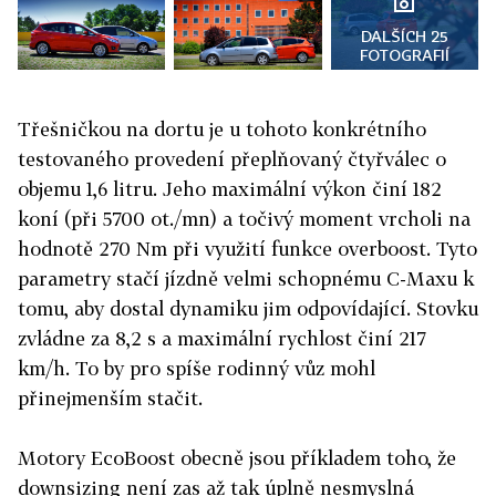
DALŠÍCH 25
FOTOGRAFIÍ
Třešničkou na dortu je u tohoto konkrétního
testovaného provedení přeplňovaný čtyřválec o
objemu 1,6 litru. Jeho maximální výkon činí 182
koní (při 5700 ot./mn) a točivý moment vrcholi na
hodnotě 270 Nm při využití funkce overboost. Tyto
parametry stačí jízdně velmi schopnému C-Maxu k
tomu, aby dostal dynamiku jim odpovídající. Stovku
zvládne za 8,2 s a maximální rychlost činí 217
km/h. To by pro spíše rodinný vůz mohl
přinejmenším stačit.
Motory EcoBoost obecně jsou příkladem toho, že
downsizing není zas až tak úplně nesmyslná