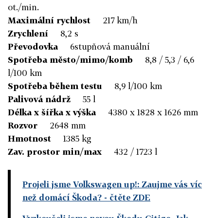
ot./min.
Maximální rychlost
217 km/h
Zrychlení
8,2 s
Převodovka
6stupňová manuální
Spotřeba město/mimo/komb
8,8 / 5,3 / 6,6
l/100 km
Spotřeba během testu
8,9 l/100 km
Palivová nádrž
55 l
Délka x šířka x výška
4380 x 1828 x 1626 mm
Rozvor
2648 mm
Hmotnost
1385 kg
Zav. prostor min/max
432 / 1723 l
Projeli jsme Volkswagen up!: Zaujme vás víc
než domácí Škoda?
- čtěte ZDE