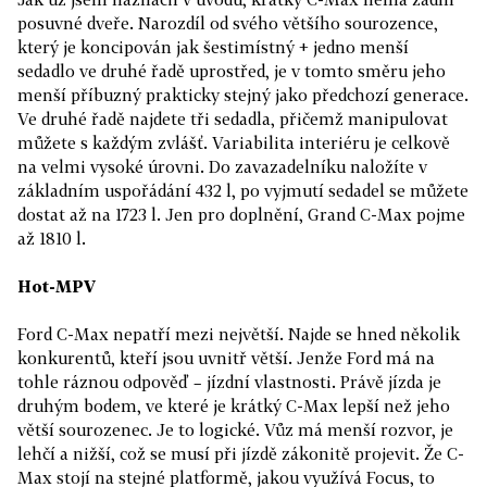
posuvné dveře. Narozdíl od svého většího sourozence,
který je koncipován jak šestimístný + jedno menší
sedadlo ve druhé řadě uprostřed, je v tomto směru jeho
menší příbuzný prakticky stejný jako předchozí generace.
Ve druhé řadě najdete tři sedadla, přičemž manipulovat
můžete s každým zvlášť. Variabilita interiéru je celkově
na velmi vysoké úrovni. Do zavazadelníku naložíte v
základním uspořádání 432 l, po vyjmutí sedadel se můžete
dostat až na 1723 l. Jen pro doplnění, Grand C-Max pojme
až 1810 l.
Hot-MPV
Ford C-Max nepatří mezi největší. Najde se hned několik
konkurentů, kteří jsou uvnitř větší. Jenže Ford má na
tohle ráznou odpověď – jízdní vlastnosti. Právě jízda je
druhým bodem, ve které je krátký C-Max lepší než jeho
větší sourozenec. Je to logické. Vůz má menší rozvor, je
lehčí a nižší, což se musí při jízdě zákonitě projevit. Že C-
Max stojí na stejné platformě, jakou využívá Focus, to