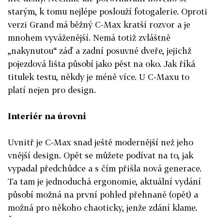
starým, k tomu nejlépe poslouží fotogalerie. Oproti
verzi Grand má běžný C-Max kratší rozvor a je
mnohem vyváženější. Nemá totiž zvláštně
„nakynutou“ záď a zadní posuvné dveře, jejichž
pojezdová lišta působí jako pěst na oko. Jak říká
titulek testu, někdy je méně více. U C-Maxu to
platí nejen pro design.
Interiér na úrovni
Uvnitř je C-Max snad ještě modernější než jeho
vnější design. Opět se můžete podívat na to, jak
vypadal předchůdce a s čím přišla nová generace.
Ta tam je jednoduchá ergonomie, aktuální vydání
působí možná na první pohled přehnaně (opět) a
možná pro někoho chaoticky, jenže zdání klame.