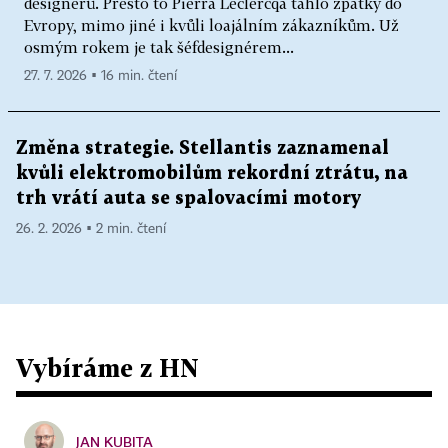
designérů. Přesto to Pierra Leclercqa táhlo zpátky do
Evropy, mimo jiné i kvůli loajálním zákazníkům. Už
osmým rokem je tak šéfdesignérem...
27. 7. 2026 ▪ 16 min. čtení
Změna strategie. Stellantis zaznamenal
kvůli elektromobilům rekordní ztrátu, na
trh vrátí auta se spalovacími motory
26. 2. 2026 ▪ 2 min. čtení
Vybíráme z HN
JAN KUBITA