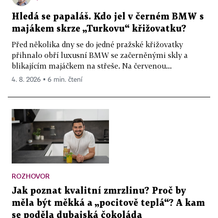
Hledá se papaláš. Kdo jel v černém BMW s
majákem skrze „Turkovu“ křižovatku?
Před několika dny se do jedné pražské křižovatky
přihnalo obří luxusní BMW se začerněnými skly a
blikajícím majáčkem na střeše. Na červenou...
4. 8. 2026 ▪ 6 min. čtení
ROZHOVOR
Jak poznat kvalitní zmrzlinu? Proč by
měla být měkká a „pocitově teplá“? A kam
se poděla dubajská čokoláda