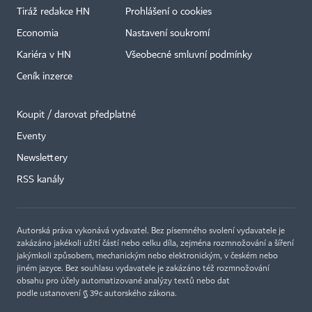
Tiráž redakce HN
Prohlášení o cookies
Economia
Nastavení soukromí
Kariéra v HN
Všeobecné smluvní podmínky
Ceník inzerce
Koupit / darovat předplatné
Eventy
Newslettery
×
RSS kanály
Autorská práva vykonává vydavatel. Bez písemného svolení vydavatele je
zakázáno jakékoli užití částí nebo celku díla, zejména rozmnožování a šíření
jakýmkoli způsobem, mechanickým nebo elektronickým, v českém nebo
jiném jazyce. Bez souhlasu vydavatele je zakázáno též rozmnožování
obsahu pro účely automatizované analýzy textů nebo dat
podle ustanovení § 39c autorského zákona.