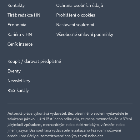
Kontakty
Ochrana osobních údajů
Tiráž redakce HN
Prohlášení o cookies
Economia
Nastavení soukromí
Kariéra v HN
Všeobecné smluvní podmínky
Ceník inzerce
Koupit / darovat předplatné
Eventy
×
Newslettery
RSS kanály
Autorská práva vykonává vydavatel. Bez písemného svolení vydavatele je
zakázáno jakékoli užití částí nebo celku díla, zejména rozmnožování a šíření
jakýmkoli způsobem, mechanickým nebo elektronickým, v českém nebo
jiném jazyce. Bez souhlasu vydavatele je zakázáno též rozmnožování
obsahu pro účely automatizované analýzy textů nebo dat