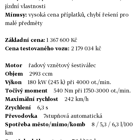
jízdní vlastnosti
Mínusy:
vysoká cena příplatků, chybí řešení pro
malé předměty
Základní cena:
1 367 600 Kč
Cena testovaného vozu:
2 179 034 kč
Motor
řadový vznětový šestiválec
Objem
2993 ccm
Výkon
180 kW (245 k) při 4000 ot./min.
Točivý moment
540 Nm při 1750-3000 ot./min.
Maximální rychlost
242 km/h
Zrychlení
6,3 s
Převodovka
7stupňová automatická
Spotřeba město/mimo/komb
8 / 5,3 / 6,3 l/100
km