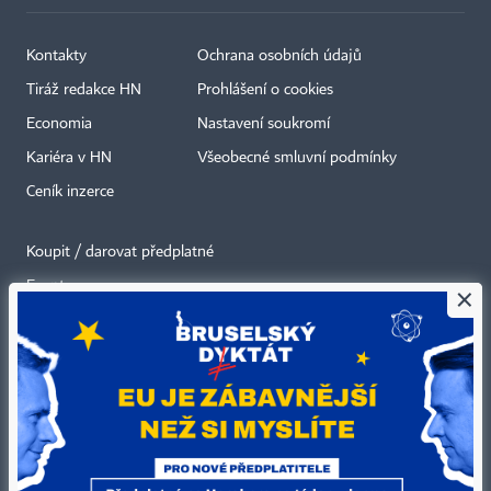
Kontakty
Ochrana osobních údajů
Tiráž redakce HN
Prohlášení o cookies
Economia
Nastavení soukromí
Kariéra v HN
Všeobecné smluvní podmínky
Ceník inzerce
Koupit / darovat předplatné
Eventy
×
Newslettery
RSS kanály
Autorská práva vykonává vydavatel. Bez písemného svolení vydavatele je
zakázáno jakékoli užití částí nebo celku díla, zejména rozmnožování a šíření
jakýmkoli způsobem, mechanickým nebo elektronickým, v českém nebo