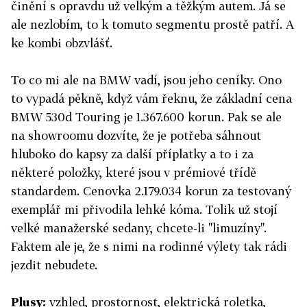
činění s opravdu už velkým a těžkým autem. Já se
ale nezlobím, to k tomuto segmentu prostě patří. A
ke kombi obzvlášť.
To co mi ale na BMW vadí, jsou jeho ceníky. Ono
to vypadá pěkně, když vám řeknu, že základní cena
BMW 530d Touring je 1.367.600 korun. Pak se ale
na showroomu dozvíte, že je potřeba sáhnout
hluboko do kapsy za další příplatky a to i za
některé položky, které jsou v prémiové třídě
standardem. Cenovka 2.179.034 korun za testovaný
exemplář mi přivodila lehké kóma. Tolik už stojí
velké manažerské sedany, chcete-li "limuzíny".
Faktem ale je, že s nimi na rodinné výlety tak rádi
jezdit nebudete.
Plusy:
vzhled, prostornost, elektrická roletka,