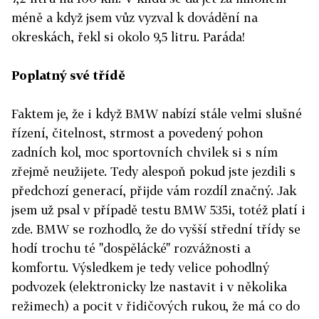
méně a když jsem vůz vyzval k dovádění na
okreskách, řekl si okolo 9,5 litru. Paráda!
Poplatný své třídě
Faktem je, že i když BMW nabízí stále velmi slušné
řízení, čitelnost, strmost a povedený pohon
zadních kol, moc sportovních chvilek si s ním
zřejmě neužijete. Tedy alespoň pokud jste jezdili s
předchozí generací, přijde vám rozdíl značný. Jak
jsem už psal v případě testu BMW 535i, totéž platí i
zde. BMW se rozhodlo, že do vyšší střední třídy se
hodí trochu té "dospělácké" rozvážnosti a
komfortu. Výsledkem je tedy velice pohodlný
podvozek (elektronicky lze nastavit i v několika
režimech) a pocit v řidičových rukou, že má co do