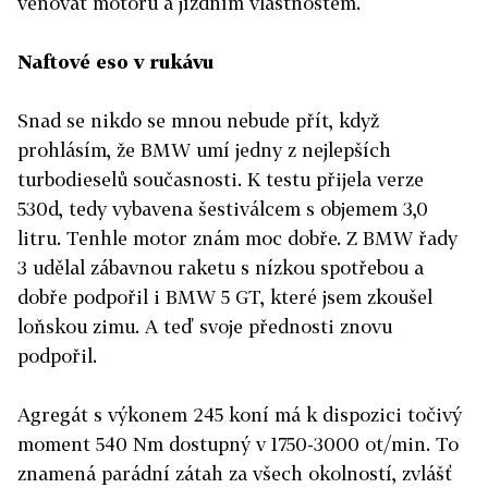
věnovat motoru a jízdním vlastnostem.
Naftové eso v rukávu
Snad se nikdo se mnou nebude přít, když
prohlásím, že BMW umí jedny z nejlepších
turbodieselů současnosti. K testu přijela verze
530d, tedy vybavena šestiválcem s objemem 3,0
litru. Tenhle motor znám moc dobře. Z BMW řady
3 udělal zábavnou raketu s nízkou spotřebou a
dobře podpořil i BMW 5 GT, které jsem zkoušel
loňskou zimu. A teď svoje přednosti znovu
podpořil.
Agregát s výkonem 245 koní má k dispozici točivý
moment 540 Nm dostupný v 1750-3000 ot/min. To
znamená parádní zátah za všech okolností, zvlášť