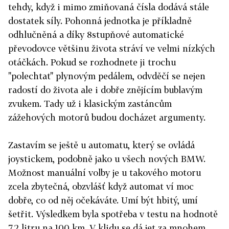
tehdy, když i mimo zmiňovaná čísla dodává stále
dostatek síly. Pohonná jednotka je příkladně
odhlučněná a díky 8stupňové automatické
převodovce většinu života stráví ve velmi nízkých
otáčkách. Pokud se rozhodnete ji trochu
"polechtat" plynovým pedálem, odvděčí se nejen
radostí do života ale i dobře znějícím bublavým
zvukem. Tady už i klasickým zastáncům
zážehových motorů budou docházet argumenty.
Zastavím se ještě u automatu, který se ovládá
joystickem, podobně jako u všech nových BMW.
Možnost manuální volby je u takového motoru
zcela zbytečná, obzvlášť když automat ví moc
dobře, co od něj očekáváte. Umí být hbitý, umí
šetřit. Výsledkem byla spotřeba v testu na hodnotě
7,2 litru na 100 km. V klidu se dá jet za mnohem