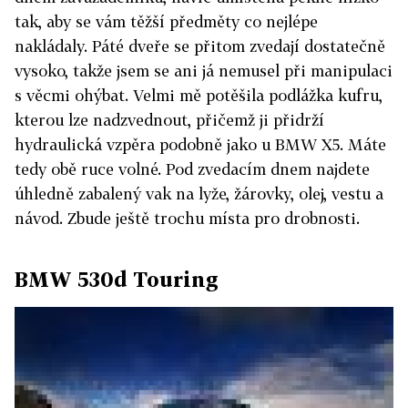
tak, aby se vám těžší předměty co nejlépe
nakládaly. Páté dveře se přitom zvedají dostatečně
vysoko, takže jsem se ani já nemusel při manipulaci
s věcmi ohýbat. Velmi mě potěšila podlážka kufru,
kterou lze nadzvednout, přičemž ji přidrží
hydraulická vzpěra podobně jako u BMW X5. Máte
tedy obě ruce volné. Pod zvedacím dnem najdete
úhledně zabalený vak na lyže, žárovky, olej, vestu a
návod. Zbude ještě trochu místa pro drobnosti.
BMW 530d Touring