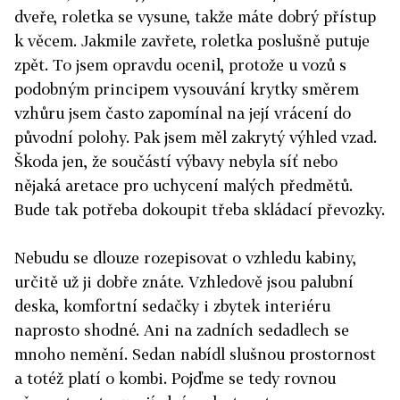
dveře, roletka se vysune, takže máte dobrý přístup
k věcem. Jakmile zavřete, roletka poslušně putuje
zpět. To jsem opravdu ocenil, protože u vozů s
podobným principem vysouvání krytky směrem
vzhůru jsem často zapomínal na její vrácení do
původní polohy. Pak jsem měl zakrytý výhled vzad.
Škoda jen, že součástí výbavy nebyla síť nebo
nějaká aretace pro uchycení malých předmětů.
Bude tak potřeba dokoupit třeba skládací převozky.
Nebudu se dlouze rozepisovat o vzhledu kabiny,
určitě už ji dobře znáte. Vzhledově jsou palubní
deska, komfortní sedačky i zbytek interiéru
naprosto shodné. Ani na zadních sedadlech se
mnoho nemění. Sedan nabídl slušnou prostornost
a totéž platí o kombi. Pojďme se tedy rovnou