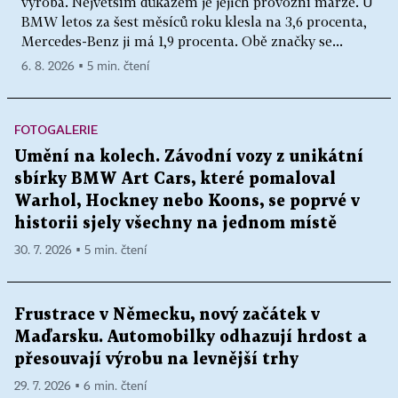
výroba. Největším důkazem je jejich provozní marže. U
BMW letos za šest měsíců roku klesla na 3,6 procenta,
Mercedes-Benz ji má 1,9 procenta. Obě značky se...
6. 8. 2026 ▪ 5 min. čtení
FOTOGALERIE
Umění na kolech. Závodní vozy z unikátní
sbírky BMW Art Cars, které pomaloval
Warhol, Hockney nebo Koons, se poprvé v
historii sjely všechny na jednom místě
30. 7. 2026 ▪ 5 min. čtení
Frustrace v Německu, nový začátek v
Maďarsku. Automobilky odhazují hrdost a
přesouvají výrobu na levnější trhy
29. 7. 2026 ▪ 6 min. čtení