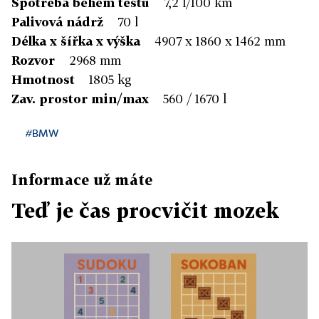
Spotřeba během testu
7,2 l/100 km
Palivová nádrž
70 l
Délka x šířka x výška
4907 x 1860 x 1462 mm
Rozvor
2968 mm
Hmotnost
1805 kg
Zav. prostor min/max
560 / 1670 l
#BMW
Informace už máte
Teď je čas procvičit mozek