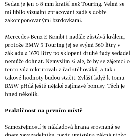
Sedan je jen o 8 mm kratší než Touring. Velmi se
mi líbilo vizuální zpracování zádě s dobře
zakomponovanými bzrdovkami.
Mercedes-Benz E Kombi i nadále zůstává králem,
protože BMW 5 Touring jej se svými 560 litry v
základu a 1670 litry po sklopení druhé řady sedadel
nemůže dohnat. Nemyslím si ale, že by se zájemci o
tento vůz rekrutovali z řad stěhováků, a tak i
takové hodnoty budou stačit. Zvlášť když k tomu
BMW přidá ještě nějaké zajímavé bonusy. Těch je
hned několik.
Praktičnost na prvním místě
Samozřejmostí je nákladová hrana srovnaná se
dnem zavazadelníku, navíc umístěna pěkně nízko