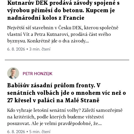
Kutnarův DEK prodává závody spojené s
výrobou příměsí do betonu. Kupcem je
nadnárodní kolos z Francie
Největší síť stavebnin v Česku DEK, kterou společně
vlastní Vít a Petra Kutnarovi, prodává část svého
byznysu. Konkrétně jde o dva závody...
6. 8. 2026 ▪ 3 min. čtení
PETR HONZEJK
Babišův zásadní průlom fronty. V
senátních volbách jde o mnohem víc než o
27 křesel v paláci na Malé Straně
Kdo vyhraje letošní senátní volby? Záleží samozřejmě
na kritériích, podle kterých budeme vítězství
posuzovat. Ale je velmi pravděpodobné, že...
6. 8. 2026 ▪ 5 min. čtení