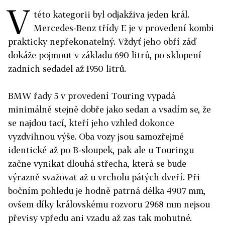
V
této kategorii byl odjakživa jeden král.
Mercedes-Benz třídy E je v provedení kombi
prakticky nepřekonatelný. Vždyť jeho obří záď
dokáže pojmout v základu 690 litrů, po sklopení
zadních sedadel až 1950 litrů.
BMW řady 5 v provedení Touring vypadá
minimálně stejně dobře jako sedan a vsadím se, že
se najdou tací, kteří jeho vzhled dokonce
vyzdvihnou výše. Oba vozy jsou samozřejmě
identické až po B-sloupek, pak ale u Touringu
začne vynikat dlouhá střecha, která se bude
výrazně svažovat až u vrcholu pátých dveří. Při
bočním pohledu je hodně patrná délka 4907 mm,
ovšem díky královskému rozvoru 2968 mm nejsou
převisy vpředu ani vzadu až zas tak mohutné.